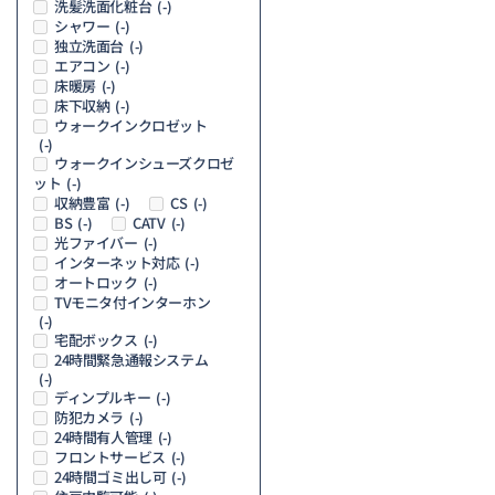
洗髪洗面化粧台
(-)
シャワー
(-)
独立洗面台
(-)
エアコン
(-)
床暖房
(-)
床下収納
(-)
ウォークインクロゼット
(-)
ウォークインシューズクロゼ
ット
(-)
収納豊富
CS
(-)
(-)
BS
CATV
(-)
(-)
光ファイバー
(-)
インターネット対応
(-)
オートロック
(-)
TVモニタ付インターホン
(-)
宅配ボックス
(-)
24時間緊急通報システム
(-)
ディンプルキー
(-)
防犯カメラ
(-)
24時間有人管理
(-)
フロントサービス
(-)
24時間ゴミ出し可
(-)