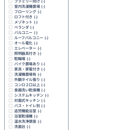
ファミリー向け
(-)
室内洗濯機置場
(-)
フローリング
(-)
ロフト付き
(-)
メゾネット
(-)
ベランダ
(-)
バルコニー
(-)
ルーフバルコニー
(-)
オール電化
(-)
エレベーター
(-)
照明器具付き
(-)
駐輪場
(-)
バイク置場あり
(-)
家具・家電付き
(-)
洗濯機置場有
(-)
外観タイル張り
(-)
コンロ２口以上
(-)
食器洗い乾燥機
(-)
システムキッチン
(-)
対面式キッチン
(-)
バス・トイレ別
(-)
追焚機能浴室
(-)
浴室乾燥機
(-)
温水洗浄便座
(-)
洗面台
(-)