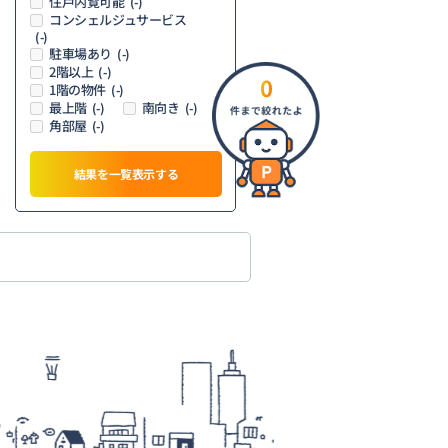
住戸内覧可能
(-)
コンシェルジュサービス
(-)
駐車場あり
(-)
2階以上
(-)
0
1階の物件
(-)
最上階
南向き
(-)
(-)
角部屋
(-)
結果を一覧表示する