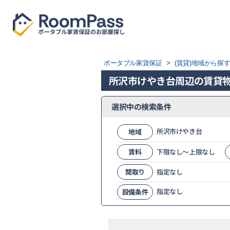
ポータブル家賃保証
>
(賃貸)地域から探
所沢市けやき台周辺の賃貸
選択中の検索条件
所沢市けやき台
地域
賃料
下限なし～上限なし
間取り
指定なし
指定なし
設備条件