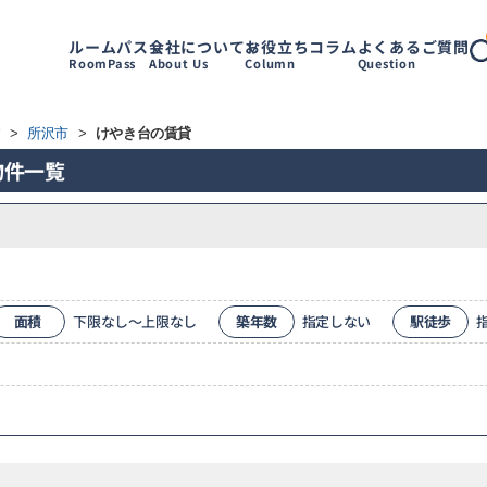
ルームパス
会社について
お役立ちコラム
よくあるご質問
RoomPass
About Us
Column
Question
す
>
所沢市
>
けやき台の賃貸
物件一覧
面積
下限なし～上限なし
築年数
指定しない
駅徒歩