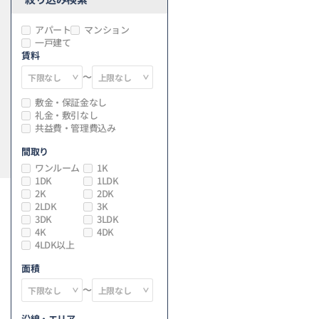
アパート
マンション
一戸建て
賃料
～
敷金・保証金なし
礼金・敷引なし
共益費・管理費込み
間取り
ワンルーム
1K
1DK
1LDK
2K
2DK
2LDK
3K
3DK
3LDK
4K
4DK
4LDK以上
面積
～
沿線・エリア