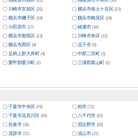
(33)
(30)
川崎市宮前区
横浜市保土ケ谷区
(25)
(23)
横浜市磯子区
横浜市鶴見区
(19)
(18)
小田原市
綾瀬市
(17)
(16)
横浜市都筑区
川崎市幸区
(13)
(13)
横浜市西区
逗子市
(9)
(6)
足柄上郡大井町
中郡二宮町
(4)
(3)
愛甲郡愛川町
三浦郡葉山町
(2)
(1)
千葉市中央区
柏市
(76)
(72)
千葉市花見川区
八千代市
(53)
(52)
佐倉市
習志野市
(26)
(26)
茂原市
流山市
(21)
(21)