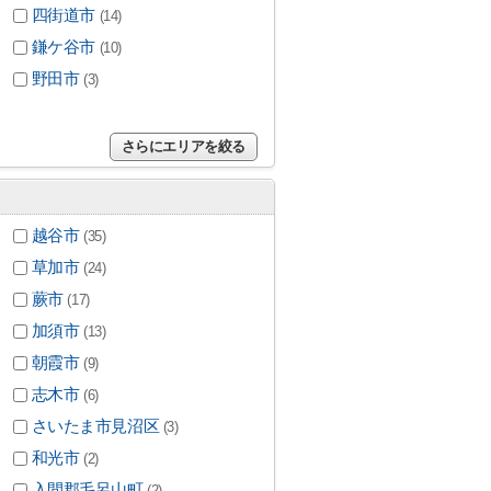
四街道市
(14)
鎌ケ谷市
(10)
野田市
(3)
さらにエリアを絞る
越谷市
(35)
草加市
(24)
蕨市
(17)
加須市
(13)
朝霞市
(9)
志木市
(6)
さいたま市見沼区
(3)
和光市
(2)
入間郡毛呂山町
(2)