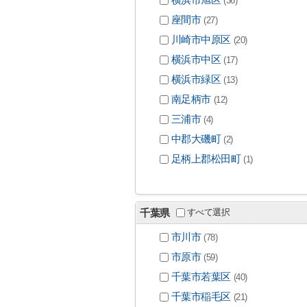
(36)
座間市
(27)
川崎市中原区
(20)
横浜市中区
(17)
横浜市緑区
(13)
南足柄市
(12)
三浦市
(4)
中郡大磯町
(2)
足柄上郡松田町
(1)
すべて選択
千葉県
市川市
(78)
市原市
(59)
千葉市若葉区
(40)
千葉市稲毛区
(21)