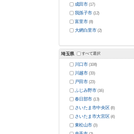
成田市
(17)
我孫子市
(12)
富里市
(8)
大網白里市
(2)
すべて選択
埼玉県
川口市
(108)
川越市
(33)
戸田市
(23)
ふじみ野市
(16)
春日部市
(13)
さいたま市中央区
(8)
さいたま市大宮区
(4)
東松山市
(3)
幸手市
(2)