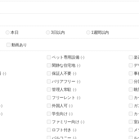
本日
3日以内
1週間以内
動画あり
ペット専用設備
楽
(-)
閑静な住宅地
デ
(-)
済
保証人不要
事
(-)
(-)
バリアフリー
分
(-)
管理人常駐
眺
(-)
フリーレント
カ
(-)
外国人可
ガ
-)
(-)
学生向け
カ
-)
(-)
ファミリー向け
室
(-)
ロフト付き
メ
(-)
バルコニー
ル
(-)