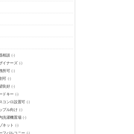
器相談
(-)
ザイナーズ
(-)
務所可
(-)
割可
(-)
望良好
(-)
ードキー
(-)
スコンロ設置可
(-)
ップル向け
(-)
内洗濯機置場
(-)
ゾネット
(-)
ーフバルコニー
(-)