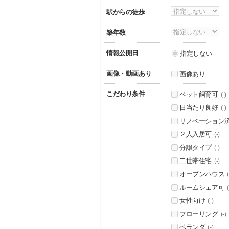
駅からの徒歩
築年数
情報公開日
指定しない
画像・動画あり
画像あり
こだわり条件
ペット飼育可
(-)
日当たり良好
(-)
リノベーション
２人入居可
(-)
分譲タイプ
(-)
二世帯住宅
(-)
オープンハウス
(
ルームシェア可
(
女性向け
(-)
フローリング
(-)
ベランダ
(-)