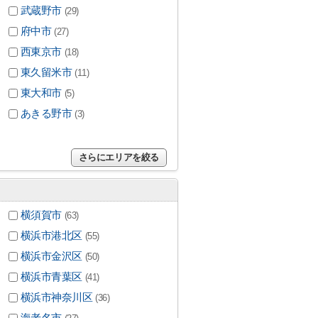
武蔵野市
(29)
府中市
(27)
西東京市
(18)
東久留米市
(11)
東大和市
(5)
あきる野市
(3)
さらにエリアを絞る
横須賀市
(63)
横浜市港北区
(55)
横浜市金沢区
(50)
横浜市青葉区
(41)
横浜市神奈川区
(36)
海老名市