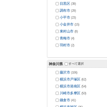
目黒区
(39)
調布市
(29)
小平市
(23)
小金井市
(15)
東村山市
(8)
青梅市
(4)
羽村市
(2)
すべて選択
神奈川県
藤沢市
(106)
横浜市戸塚区
(62)
横浜市港南区
(54)
川崎市多摩区
(50)
鎌倉市
(41)
横浜市旭区