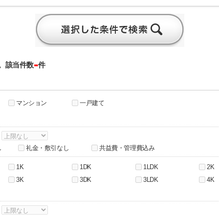
-
。該当件数
件
マンション
一戸建て
～
し
礼金・敷引なし
共益費・管理費込み
1K
1DK
1LDK
2K
3K
3DK
3LDK
4K
～