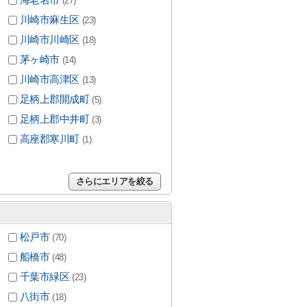
(27)
川崎市麻生区
(23)
川崎市川崎区
(18)
茅ヶ崎市
(14)
川崎市高津区
(13)
足柄上郡開成町
(5)
足柄上郡中井町
(3)
高座郡寒川町
(1)
さらにエリアを絞る
松戸市
(70)
船橋市
(48)
千葉市緑区
(23)
八街市
(18)