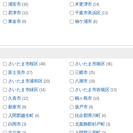
浦安市
木更津市
(16)
(14)
君津市
千葉市美浜区
(12)
(11)
東金市
袖ケ浦市
(6)
(6)
さいたま市桜区
さいたま市南区
(49)
(36)
富士見市
三郷市
(27)
(25)
さいたま市浦和区
八潮市
(20)
(19)
さいたま市緑区
さいたま市岩槻区
(14)
(13)
久喜市
鶴ヶ島市
(12)
(10)
新座市
坂戸市
(8)
(8)
入間郡越生町
比企郡滑川町
(4)
(4)
白岡市
北葛飾郡杉戸町
(3)
(3)
吉川市
入間郡三芳町
(2)
(2)