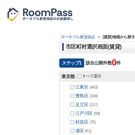
ポータブル家賃保証
>
(賃貸)地域から探
市区町村選択画面(賃貸)
0
ステップ1
該当公開件数
件
すべて選択
東京都
江東区
(443)
豊島区
(168)
足立区
(117)
江戸川区
(99)
杉並区
(75)
港区
(61)