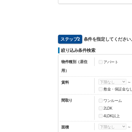
ステップ2
条件を指定してください
絞り込み条件検索
物件種別（居住
アパート
用）
賃料
敷金・保証金な
間取り
ワンルーム
2LDK
4LDK以上
面積