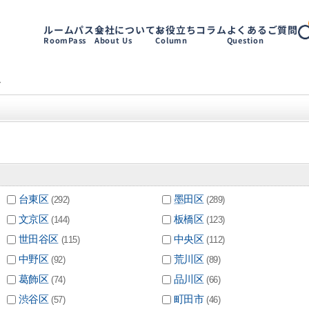
ルームパス
会社について
お役立ちコラム
よくあるご質問
RoomPass
About Us
Column
Question
す
台東区
墨田区
(292)
(289)
文京区
板橋区
(144)
(123)
世田谷区
中央区
(115)
(112)
中野区
荒川区
(92)
(89)
葛飾区
品川区
(74)
(66)
渋谷区
町田市
(57)
(46)