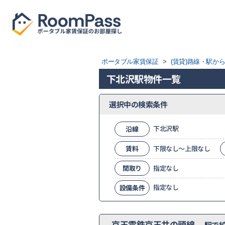
ポータブル家賃保証
>
(賃貸)路線・駅か
下北沢駅物件一覧
選択中の検索条件
下北沢駅
沿線
賃料
下限なし～上限なし
間取り
指定なし
指定なし
設備条件
京王電鉄京王井の頭線
駅で絞