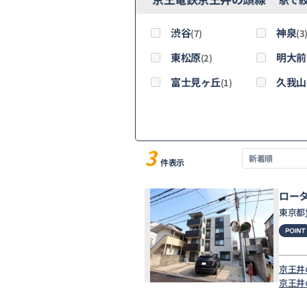
渋谷
神泉
(7)
(3
東松原
明大前
(2)
富士見ヶ丘
久我山
(1)
3
件表示
ロー
東京都
京王井
京王井