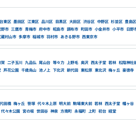
台東区
墨田区
江東区
品川区
目黒区
大田区
渋谷区
中野区
杉並区
豊島
蔵野市
三鷹市
青梅市
府中市
昭島市
調布市
町田市
小金井市
小平市
日野
武蔵村山市
多摩市
稲城市
羽村市
あきる野市
西東京市
用賀
二子玉川
九品仏
尾山台
等々力
上野毛
奥沢
西太子堂
若林
松陰神社
沢
芦花公園
千歳烏山
池ノ上
下北沢
新代田
東松原
東北沢
梅ヶ丘
豪徳寺
代田橋
梅ヶ丘
笹塚
代々木上原
明大前
駒場東大前
若林
西太子堂
幡ヶ谷
代々木公園
宮の坂
世田谷
神泉
方南町
永福町
上町
初台
経堂