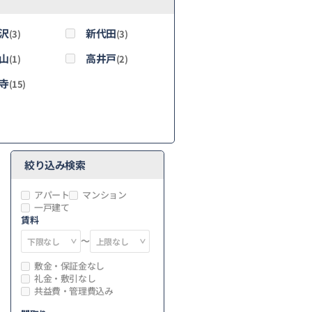
沢
新代田
(3)
(3)
山
高井戸
(1)
(2)
寺
(15)
絞り込み検索
アパート
マンション
一戸建て
賃料
～
敷金・保証金なし
礼金・敷引なし
共益費・管理費込み