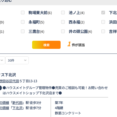
駒場東大前
池ノ上
下北
)
(6)
(4)
永福町
西永福
浜田
(9)
(5)
(2)
三鷹台
井の頭公園
吉祥
(1)
(4)
(4)
1
件が該当
検索
タス下北沢
世田谷区
代田
５丁目13-13
●ハウスメイトグループ管理物件●売買のご相談も可能！お問い合わせ
はハウスメイトショップ下北沢店まで●
の頭線
「
新代田
」駅 徒歩3分
築7年
の頭線
「
下北沢
」駅 徒歩7分
4階建
鉄筋コンクリート