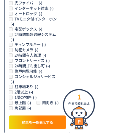
光ファイバー
(-)
インターネット対応
(-)
オートロック
(-)
TVモニタ付インターホン
(-)
宅配ボックス
(-)
24時間緊急通報システム
(-)
ディンプルキー
(-)
防犯カメラ
(-)
24時間有人管理
(-)
フロントサービス
(-)
24時間ゴミ出し可
(-)
住戸内覧可能
(-)
コンシェルジュサービス
(-)
駐車場あり
(-)
2階以上
(-)
1
1階の物件
(-)
最上階
南向き
(-)
(-)
角部屋
(-)
結果を一覧表示する