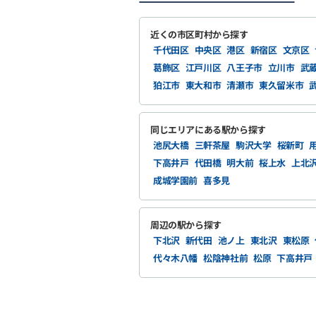
近くの市区町村から探す
千代田区
中央区
港区
新宿区
文京区
葛飾区
江戸川区
八王子市
立川市
武
狛江市
東大和市
清瀬市
東久留米市
同じエリアにある駅から探す
池尻大橋
三軒茶屋
駒沢大学
桜新町
下高井戸
代田橋
明大前
桜上水
上北
成城学園前
喜多見
周辺の駅から探す
下北沢
新代田
池ノ上
東北沢
東松原
代々木八幡
松陰神社前
松原
下高井戸