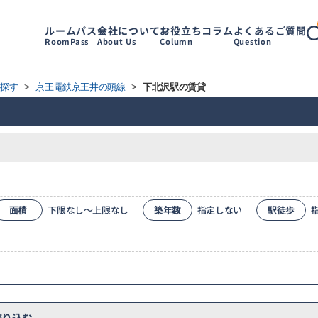
ルームパス
会社について
お役立ちコラム
よくあるご質問
RoomPass
About Us
Column
Question
ら探す
>
京王電鉄京王井の頭線
>
下北沢駅の賃貸
面積
下限なし～上限なし
築年数
指定しない
駅徒歩
り込む