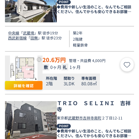
POINT
◆費用や新しい生活のこと、なんでもご相談
ください。住んでからも安心できるお部屋探
しをお手伝いします◆
中央線
「
武蔵境
」駅 徒歩19分
築2年
西武新宿線
「
田無
」駅 徒歩23分
2階建
軽量鉄骨
20.6
万円
管理・共益費 4,000円
敷
0ヶ月
礼
1ヶ月
お気
所在階
間取り
専有面積
2階
3LDK
80.08㎡
詳細を確認
ＴＲＩＯ ＳＥＬＩＮＩ 吉祥
寺
東京都
武蔵野市
吉祥寺南町
２丁目12-11
POINT
◆費用や新しい生活のこと、なんでもご相談
ください。住んでからも安心できるお部屋探