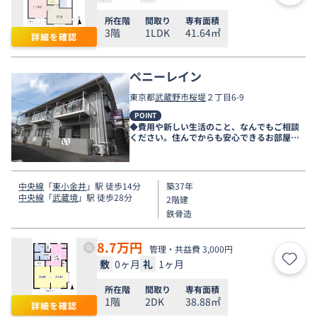
所在階
間取り
専有面積
3階
1LDK
41.64㎡
詳細を確認
ペニーレイン
東京都
武蔵野市
桜堤
２丁目6-9
POINT
◆費用や新しい生活のこと、なんでもご相談
ください。住んでからも安心できるお部屋探
しをお手伝いします◆
中央線
「
東小金井
」駅 徒歩14分
築37年
中央線
「
武蔵境
」駅 徒歩28分
2階建
鉄骨造
8.7
万円
管理・共益費 3,000円
敷
0ヶ月
礼
1ヶ月
お気
所在階
間取り
専有面積
1階
2DK
38.88㎡
詳細を確認