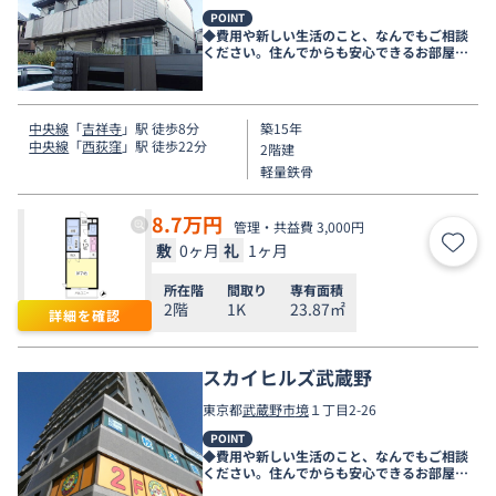
POINT
◆費用や新しい生活のこと、なんでもご相談
ください。住んでからも安心できるお部屋探
しをお手伝いします◆
中央線
「
吉祥寺
」駅 徒歩8分
築15年
中央線
「
西荻窪
」駅 徒歩22分
2階建
軽量鉄骨
8.7
万円
管理・共益費 3,000円
敷
0ヶ月
礼
1ヶ月
お気
所在階
間取り
専有面積
2階
1K
23.87㎡
詳細を確認
スカイヒルズ武蔵野
東京都
武蔵野市
境
１丁目2-26
POINT
◆費用や新しい生活のこと、なんでもご相談
ください。住んでからも安心できるお部屋探
しをお手伝いします◆