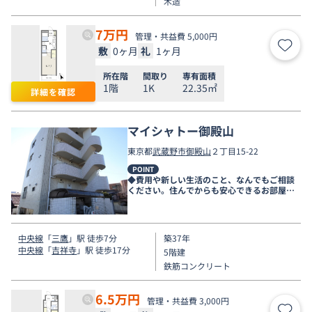
木造
7
万円
管理・共益費 5,000円
敷
0ヶ月
礼
1ヶ月
お気
所在階
間取り
専有面積
1階
1K
22.35㎡
詳細を確認
マイシャトー御殿山
東京都
武蔵野市
御殿山
２丁目15-22
POINT
◆費用や新しい生活のこと、なんでもご相談
ください。住んでからも安心できるお部屋探
しをお手伝いします◆
中央線
「
三鷹
」駅 徒歩7分
築37年
中央線
「
吉祥寺
」駅 徒歩17分
5階建
鉄筋コンクリート
6.5
万円
管理・共益費 3,000円