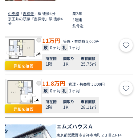
しをお手伝いします◆
中央線
「
吉祥寺
」駅 徒歩4分
築2年
京王井の頭線
「
吉祥寺
」駅 徒歩4
3階建
分
鉄骨造
11
万円
管理・共益費 5,000円
敷
0ヶ月
礼
1ヶ月
お気
所在階
間取り
専有面積
1階
1K
25.75㎡
詳細を確認
11.8
万円
管理・共益費 5,000円
敷
0ヶ月
礼
1ヶ月
お気
所在階
間取り
専有面積
2階
1K
28.11㎡
詳細を確認
エムズハウスＡ
東京都
武蔵野市
吉祥寺南町
２丁目23-14