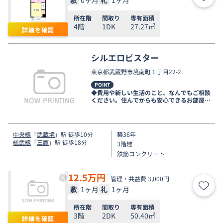
お気
所在階
間取り
専有面積
4階
1DK
27.27㎡
詳細を確認
シルエロビスター
東京都
武蔵野市
境南町
１丁目22-2
POINT
◆費用や新しい生活のこと、なんでもご相談
ください。住んでからも安心できるお部屋探
しをお手伝いします◆
中央線
「
武蔵境
」駅 徒歩10分
築36年
総武線
「
三鷹
」駅 徒歩18分
3階建
鉄筋コンクリート
12.5
万円
管理・共益費 3,000円
敷
1ヶ月
礼
1ヶ月
お気
所在階
間取り
専有面積
3階
2DK
50.40㎡
詳細を確認