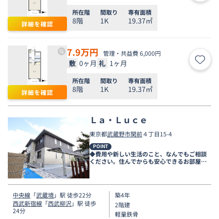
所在階
間取り
専有面積
8階
1K
19.37㎡
詳細を確認
7.9
万円
管理・共益費 6,000円
敷
0ヶ月
礼
1ヶ月
お気
所在階
間取り
専有面積
8階
1K
19.37㎡
詳細を確認
Ｌａ・Ｌｕｃｅ
東京都
武蔵野市
関前
４丁目15-4
POINT
◆費用や新しい生活のこと、なんでもご相談
ください。住んでからも安心できるお部屋探
しをお手伝いします◆
中央線
「
武蔵境
」駅 徒歩22分
築4年
西武新宿線
「
西武柳沢
」駅 徒歩
2階建
24分
軽量鉄骨