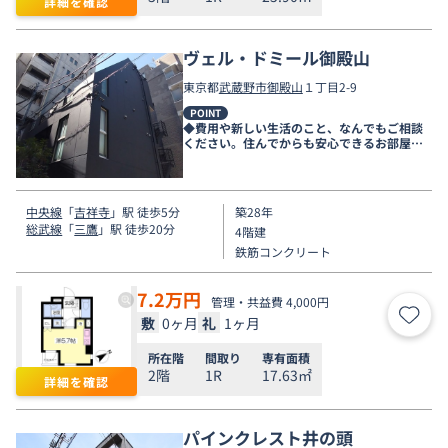
詳細を確認
ヴェル・ドミール御殿山
東京都
武蔵野市
御殿山
１丁目2-9
POINT
◆費用や新しい生活のこと、なんでもご相談
ください。住んでからも安心できるお部屋探
しをお手伝いします◆
中央線
「
吉祥寺
」駅 徒歩5分
築28年
総武線
「
三鷹
」駅 徒歩20分
4階建
鉄筋コンクリート
7.2
万円
管理・共益費 4,000円
敷
0ヶ月
礼
1ヶ月
お気
所在階
間取り
専有面積
2階
1R
17.63㎡
詳細を確認
パインクレスト井の頭