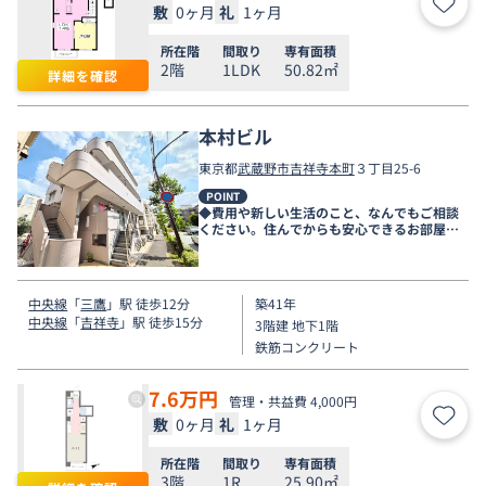
敷
0ヶ月
礼
1ヶ月
お気
所在階
間取り
専有面積
2階
1LDK
50.82㎡
詳細を確認
本村ビル
東京都
武蔵野市
吉祥寺本町
３丁目25-6
POINT
◆費用や新しい生活のこと、なんでもご相談
ください。住んでからも安心できるお部屋探
しをお手伝いします◆
中央線
「
三鷹
」駅 徒歩12分
築41年
中央線
「
吉祥寺
」駅 徒歩15分
3階建 地下1階
鉄筋コンクリート
7.6
万円
管理・共益費 4,000円
敷
0ヶ月
礼
1ヶ月
お気
所在階
間取り
専有面積
3階
1R
25.90㎡