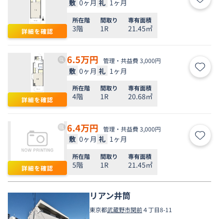
敷
0ヶ月
礼
1ヶ月
お気
所在階
間取り
専有面積
3階
1R
21.45㎡
詳細を確認
6.5
万円
管理・共益費 3,000円
敷
0ヶ月
礼
1ヶ月
お気
所在階
間取り
専有面積
4階
1R
20.68㎡
詳細を確認
6.4
万円
管理・共益費 3,000円
敷
0ヶ月
礼
1ヶ月
お気
所在階
間取り
専有面積
5階
1R
21.45㎡
詳細を確認
リアン井筒
東京都
武蔵野市
関前
４丁目8-11