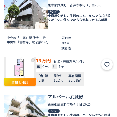
東京都
武蔵野市
吉祥寺本町
３丁目26-9
POINT
◆費用や新しい生活のこと、なんでもご相談
ください。住んでからも安心できるお部屋探
しをお手伝いします◆
中央線
「
三鷹
」駅 徒歩11分
築16年
中央線
「
吉祥寺
」駅 徒歩14分
3階建
鉄骨造
13
万円
管理・共益費 6,000円
敷
0ヶ月
礼
1ヶ月
お気
所在階
間取り
専有面積
2階
1LDK
32.58㎡
詳細を確認
アルベール武蔵野
東京都
武蔵野市
境
４丁目13-26
POINT
◆費用や新しい生活のこと、なんでもご相談