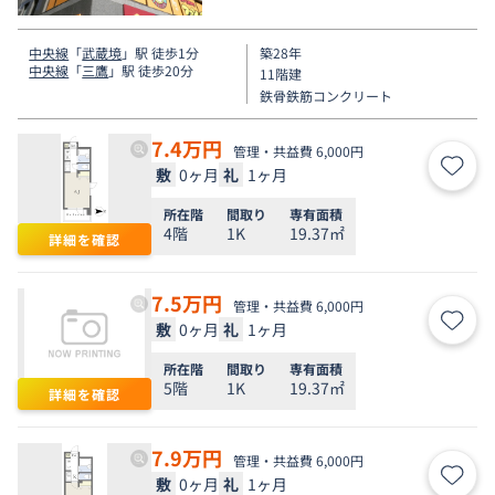
中央線
「
武蔵境
」駅 徒歩1分
築28年
中央線
「
三鷹
」駅 徒歩20分
11階建
鉄骨鉄筋コンクリート
7.4
万円
管理・共益費 6,000円
敷
0ヶ月
礼
1ヶ月
お気
所在階
間取り
専有面積
4階
1K
19.37㎡
詳細を確認
7.5
万円
管理・共益費 6,000円
敷
0ヶ月
礼
1ヶ月
お気
所在階
間取り
専有面積
5階
1K
19.37㎡
詳細を確認
7.9
万円
管理・共益費 6,000円
敷
0ヶ月
礼
1ヶ月
お気