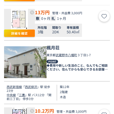
13
万円
管理・共益費 3,000円
敷
0ヶ月
礼
1ヶ月
お気
所在階
間取り
専有面積
3階
2DK
50.40㎡
詳細を確認
楓月荘
東京都
武蔵野市
八幡町
３丁目1-7
POINT
◆費用や新しい生活のこと、なんでもご相談
ください。住んでからも安心できるお部屋探
しをお手伝いします◆
西武新宿線
「
西武柳沢
」駅 徒歩
築12年
23分
2階建
中央線
「
三鷹
」駅 バス12分 「関
木造
前三丁目」 停歩3分
10.2
万円
管理・共益費 3,000円