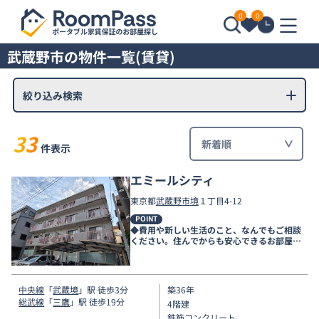
0
0
武蔵野市の物件一覧(賃貸)
絞り込み検索
33
件表示
エミールシティ
東京都
武蔵野市
境
１丁目4-12
POINT
◆費用や新しい生活のこと、なんでもご相談
ください。住んでからも安心できるお部屋探
しをお手伝いします◆
中央線
「
武蔵境
」駅 徒歩3分
築36年
総武線
「
三鷹
」駅 徒歩19分
4階建
鉄筋コンクリート