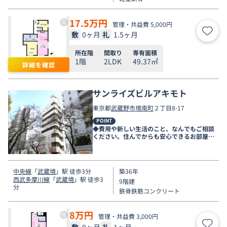
17.5
万円
管理・共益費 5,000円
敷
0ヶ月
礼
1.5ヶ月
お気
所在階
間取り
専有面積
1階
2LDK
49.37㎡
詳細を確認
サンライズビルアキモト
東京都
武蔵野市
境南町
２丁目8-17
POINT
◆費用や新しい生活のこと、なんでもご相談
ください。住んでからも安心できるお部屋探
しをお手伝いします◆
中央線
「
武蔵境
」駅 徒歩3分
築36年
西武多摩川線
「
武蔵境
」駅 徒歩3
9階建
分
鉄骨鉄筋コンクリート
8
万円
管理・共益費 3,000円
敷
0ヶ月
礼
1ヶ月