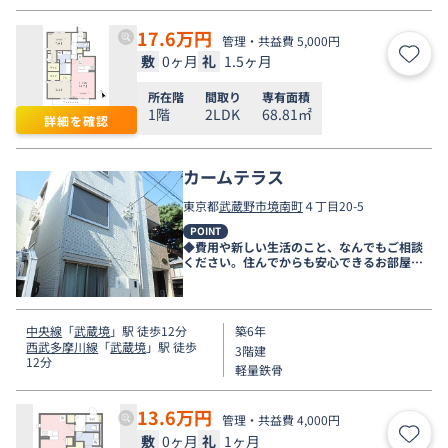
17.6
万円
管理・共益費 5,000円
敷
0ヶ月
礼
1.5ヶ月
お気
所在階
間取り
専有面積
1階
2LDK
68.81㎡
詳細を確認
カームテラス
東京都
武蔵野市
境南町
４丁目20-5
POINT
◆費用や新しい生活のこと、なんでもご相談
ください。住んでからも安心できるお部屋探
しをお手伝いします◆
中央線
「
武蔵境
」駅 徒歩12分
築6年
西武多摩川線
「
武蔵境
」駅 徒歩
3階建
12分
軽量鉄骨
13.6
万円
管理・共益費 4,000円
敷
0ヶ月
礼
1ヶ月
お気