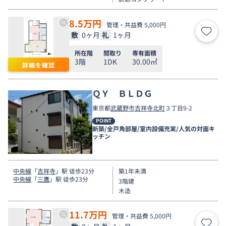
8.5
万円
管理・共益費 5,000円
敷
0ヶ月
礼
1ヶ月
お気
所在階
間取り
専有面積
3階
1DK
30.00㎡
詳細を確認
ＱＹ ＢＬＤＧ
東京都
武蔵野市
吉祥寺北町
３丁目9-2
POINT
新築/全戸角部屋/室内設備充実/人気の対面キ
ッチン
中央線
「
吉祥寺
」駅 徒歩23分
築1年未満
中央線
「
三鷹
」駅 徒歩23分
3階建
木造
11.7
万円
管理・共益費 5,000円