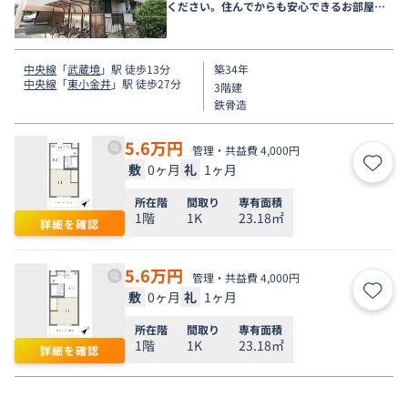
ください。住んでからも安心できるお部屋探
しをお手伝いします◆
中央線
「
武蔵境
」駅 徒歩13分
築34年
中央線
「
東小金井
」駅 徒歩27分
3階建
鉄骨造
5.6
万円
管理・共益費 4,000円
敷
0ヶ月
礼
1ヶ月
お気
所在階
間取り
専有面積
1階
1K
23.18㎡
詳細を確認
5.6
万円
管理・共益費 4,000円
敷
0ヶ月
礼
1ヶ月
お気
所在階
間取り
専有面積
1階
1K
23.18㎡
詳細を確認