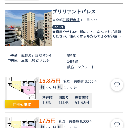
ブリリアントパレス
東京都
武蔵野市
境
１丁目2-22
POINT
◆費用や新しい生活のこと、なんでもご相談
ください。住んでからも安心できるお部屋探
しをお手伝いします◆
中央線
「
武蔵境
」駅 徒歩2分
築9年
中央線
「
三鷹
」駅 徒歩20分
14階建
鉄筋コンクリート
16.8
万円
管理・共益費 8,000円
敷
0ヶ月
礼
1.5ヶ月
お気
所在階
間取り
専有面積
10階
1LDK
51.62㎡
詳細を確認
17
万円
管理・共益費 8,000円
敷
0ヶ月
礼
1.5ヶ月
お気