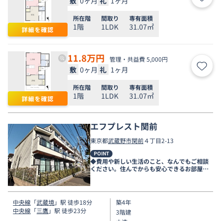
敷
0ヶ月
礼
1ヶ月
お気
所在階
間取り
専有面積
1階
1LDK
31.07㎡
詳細を確認
11.8
万円
管理・共益費 5,000円
敷
0ヶ月
礼
1ヶ月
お気
所在階
間取り
専有面積
1階
1LDK
31.07㎡
詳細を確認
エフプレスト関前
東京都
武蔵野市
関前
４丁目2-13
POINT
◆費用や新しい生活のこと、なんでもご相談
ください。住んでからも安心できるお部屋探
しをお手伝いします◆
中央線
「
武蔵境
」駅 徒歩18分
築4年
中央線
「
三鷹
」駅 徒歩23分
3階建