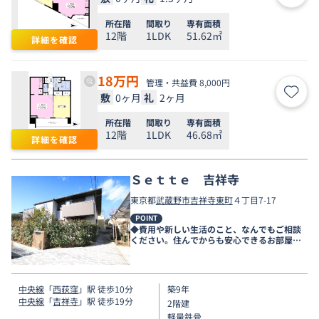
所在階
間取り
専有面積
12階
1LDK
51.62㎡
詳細を確認
18
万円
管理・共益費 8,000円
敷
0ヶ月
礼
2ヶ月
お気
所在階
間取り
専有面積
12階
1LDK
46.68㎡
詳細を確認
Ｓｅｔｔｅ 吉祥寺
東京都
武蔵野市
吉祥寺東町
４丁目7-17
POINT
◆費用や新しい生活のこと、なんでもご相談
ください。住んでからも安心できるお部屋探
しをお手伝いします◆
中央線
「
西荻窪
」駅 徒歩10分
築9年
中央線
「
吉祥寺
」駅 徒歩19分
2階建
軽量鉄骨