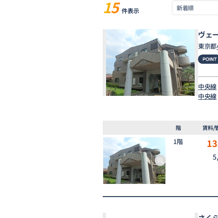
15
件表示
ヴェ
東京都
中央線
中央線
階
賃料/
1階
13
5
さく