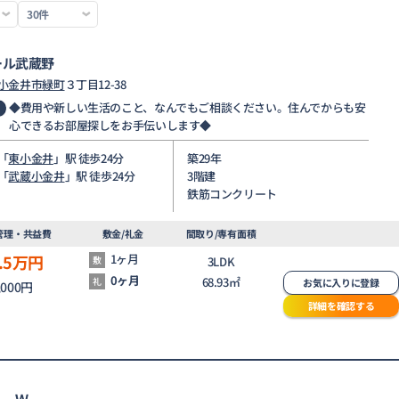
ール武蔵野
小金井市
緑町
３丁目12-38
◆費用や新しい生活のこと、なんでもご相談ください。住んでからも安
心できるお部屋探しをお手伝いします◆
「
東小金井
」駅 徒歩24分
築29年
「
武蔵小金井
」駅 徒歩24分
3階建
鉄筋コンクリート
管理・共益費
敷金/礼金
間取り/専有面積
.5
万円
1ヶ月
敷
3LDK
0ヶ月
68.93㎡
礼
お気に入りに登録
,000円
詳細を確認する
ら Ｗ