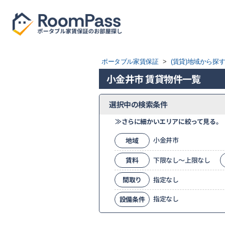
ポータブル家賃保証
>
(賃貸)地域から探
小金井市 賃貸物件一覧
選択中の検索条件
≫さらに細かいエリアに絞って見る。
小金井市
地域
賃料
下限なし～上限なし
間取り
指定なし
指定なし
設備条件