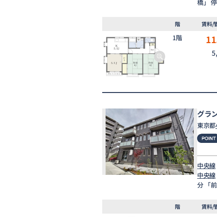
橋」 
階
賃料/
1階
11
5
グラ
東京都
中央線
中央線
分 「
階
賃料/