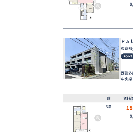
8
Ｐａ
東京都
西武多
中央線
階
賃料/
3階
18
8