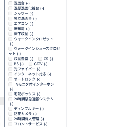
洗面台
(-)
洗髪洗面化粧台
(-)
シャワー
(-)
独立洗面台
(-)
エアコン
(-)
床暖房
(-)
床下収納
(-)
ウォークインクロゼット
(-)
ウォークインシューズクロゼ
ット
(-)
収納豊富
CS
(-)
(-)
BS
CATV
(-)
(-)
光ファイバー
(-)
インターネット対応
(-)
オートロック
(-)
TVモニタ付インターホン
(-)
宅配ボックス
(-)
24時間緊急通報システム
(-)
ディンプルキー
(-)
防犯カメラ
(-)
24時間有人管理
(-)
フロントサービス
(-)