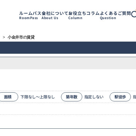
ルームパス
会社について
お役立ちコラム
よくあるご質問
RoomPass
About Us
Column
Question
す
>
小金井市の賃貸
面積
下限なし～上限なし
築年数
指定しない
駅徒歩