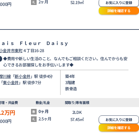
2ヶ月
52.19㎡
礼
お気に入りに登録
,000円
詳細を確認する
ｌａｉｓ Ｆｌｅｕｒ Ｄａｉｓｙ
小金井市
東町
４丁目16-28
◆費用や新しい生活のこと、なんでもご相談ください。住んでからも安
心できるお部屋探しをお手伝いします◆
摩川線
「
新小金井
」駅 徒歩4分
築4年
「
東小金井
」駅 徒歩7分
3階建
鉄骨造
管理・共益費
敷金/礼金
間取り/専有面積
.2
万円
0ヶ月
敷
2LDK
2.5ヶ月
57.45㎡
礼
お気に入りに登録
,000円
詳細を確認する