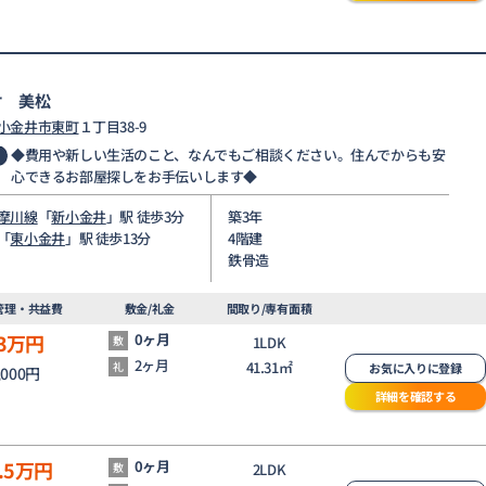
オ 美松
小金井市
東町
１丁目38-9
◆費用や新しい生活のこと、なんでもご相談ください。住んでからも安
心できるお部屋探しをお手伝いします◆
摩川線
「
新小金井
」駅 徒歩3分
築3年
「
東小金井
」駅 徒歩13分
4階建
鉄骨造
管理・共益費
敷金/礼金
間取り/専有面積
3
万円
0ヶ月
敷
1LDK
2ヶ月
41.31㎡
礼
お気に入りに登録
,000円
詳細を確認する
.5
万円
0ヶ月
敷
2LDK