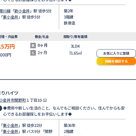
摩川線
「
新小金井
」駅 徒歩5分
築2年
「
東小金井
」駅 徒歩5分
3階建
鉄骨造
管理・共益費
敷金/礼金
間取り/専有面積
.5
万円
0ヶ月
敷
3LDK
2ヶ月
71.65㎡
礼
お気に入りに登録
,000円
詳細を確認する
ほりハイツ
小金井市
関野町
１丁目10-12
◆費用や新しい生活のこと、なんでもご相談ください。住んでからも安
心できるお部屋探しをお手伝いします◆
「
東小金井
」駅 徒歩22分
築36年
「
東小金井
」駅 バス9分 「関野
2階建