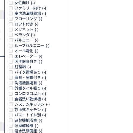
女性向け
(-)
ファミリー向け
(-)
室内洗濯機置場
(-)
フローリング
(-)
ロフト付き
(-)
メゾネット
(-)
ベランダ
(-)
バルコニー
(-)
ルーフバルコニー
(-)
オール電化
(-)
エレベーター
(-)
照明器具付き
(-)
駐輪場
(-)
バイク置場あり
(-)
家具・家電付き
(-)
洗濯機置場有
(-)
外観タイル張り
(-)
コンロ２口以上
(-)
食器洗い乾燥機
(-)
システムキッチン
(-)
対面式キッチン
(-)
バス・トイレ別
(-)
追焚機能浴室
(-)
浴室乾燥機
(-)
温水洗浄便座
(-)