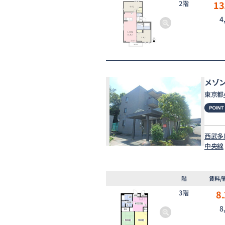
2階
13
4
メゾ
東京都
西武多
中央線
階
賃料/
3階
8.
8