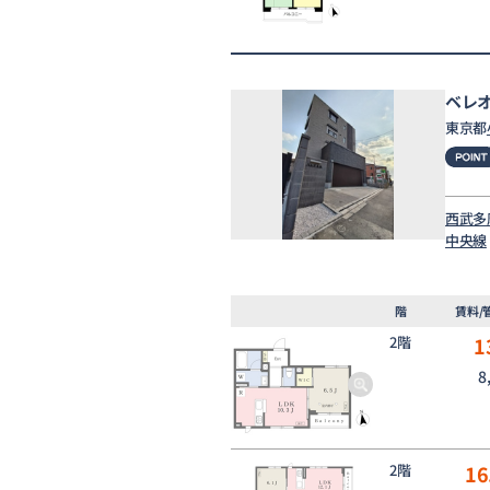
ベレ
東京都
西武多
中央線
階
賃料/
2階
1
8
2階
16