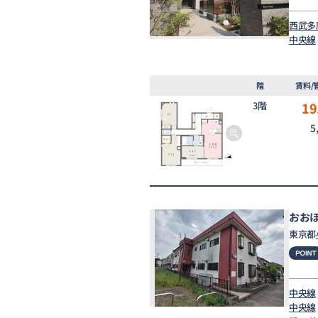
西武多
中央線
階
賃料/
3階
19
5
おお
東京都
中央線
中央線