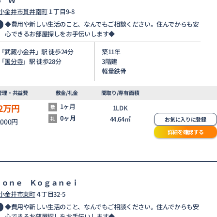
小金井市
貫井南町
１丁目9-8
◆費用や新しい生活のこと、なんでもご相談ください。住んでからも安
心できるお部屋探しをお手伝いします◆
「
武蔵小金井
」駅 徒歩24分
築11年
「
国分寺
」駅 徒歩28分
3階建
軽量鉄骨
管理・共益費
敷金/礼金
間取り/専有面積
2
万円
1ヶ月
敷
1LDK
0ヶ月
44.64㎡
礼
お気に入りに登録
,000円
詳細を確認する
ｒｏｎｅ Ｋｏｇａｎｅｉ
小金井市
東町
４丁目32-5
◆費用や新しい生活のこと、なんでもご相談ください。住んでからも安
心できるお部屋探しをお手伝いします◆