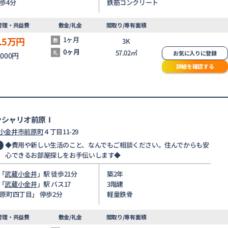
停歩4分
鉄筋コンクリート
管理・共益費
敷金/礼金
間取り/専有面積
.5
万円
1ヶ月
敷
3K
0ヶ月
57.02㎡
礼
お気に入りに登録
,000円
詳細を確認する
ンシャリオ前原Ⅰ
小金井市
前原町
４丁目11-29
◆費用や新しい生活のこと、なんでもご相談ください。住んでからも安
心できるお部屋探しをお手伝いします◆
「
武蔵小金井
」駅 徒歩21分
築2年
「
武蔵小金井
」駅 バス17
3階建
前原町四丁目」 停歩2分
軽量鉄骨
管理・共益費
敷金/礼金
間取り/専有面積