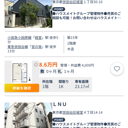
東京都
世田谷区
経堂
１丁目30-10
POINT
●ハウスメイトグループ管理物件●売買のご
相談も可能！お問い合わせはハウスメイトシ
ョップ下北沢店まで●
小田急小田原線
「
経堂
」駅 徒歩5
築15年
分
2階建
東急世田谷線
「
宮の坂
」駅 徒歩
木造
13分
8.6
万円
管理・共益費 4,000円
敷
0ヶ月
礼
1ヶ月
お気
所在階
間取り
専有面積
1階
1K
23.17㎡
詳細を確認
ＬＮＵ
東京都
世田谷区
経堂
４丁目14-14
POINT
●ハウスメイトグループ管理物件●売買のご