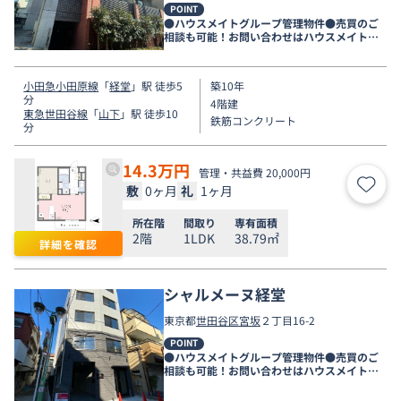
POINT
●ハウスメイトグループ管理物件●売買のご
相談も可能！お問い合わせはハウスメイトシ
ョップ下北沢店まで●
小田急小田原線
「
経堂
」駅 徒歩5
築10年
分
4階建
東急世田谷線
「
山下
」駅 徒歩10
鉄筋コンクリート
分
14.3
万円
管理・共益費 20,000円
敷
0ヶ月
礼
1ヶ月
お気
所在階
間取り
専有面積
2階
1LDK
38.79㎡
詳細を確認
シャルメーヌ経堂
東京都
世田谷区
宮坂
２丁目16-2
POINT
●ハウスメイトグループ管理物件●売買のご
相談も可能！お問い合わせはハウスメイトシ
ョップ下北沢店まで●