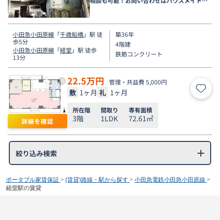
相談も可能！お問い合わせはハウスメイトシ
ョップ下北沢店まで●
小田急小田原線
「
千歳船橋
」駅 徒
築36年
歩5分
4階建
小田急小田原線
「
経堂
」駅 徒歩
鉄筋コンクリート
13分
22.5
万円
管理・共益費 5,000円
敷
1ヶ月
礼
1ヶ月
お気
所在階
間取り
専有面積
3階
1LDK
72.61㎡
詳細を確認
絞り込み検索
ポータブル家賃保証
>
(賃貸)路線・駅から探す
>
小田急電鉄小田急小田原線
>
経堂駅の賃貸