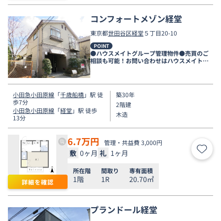
コンフォートメゾン経堂
東京都
世田谷区
経堂
５丁目20-10
POINT
●ハウスメイトグループ管理物件●売買のご
相談も可能！お問い合わせはハウスメイトシ
ョップ下北沢店まで●
小田急小田原線
「
千歳船橋
」駅 徒
築30年
歩7分
2階建
小田急小田原線
「
経堂
」駅 徒歩
木造
13分
6.7
万円
管理・共益費 3,000円
敷
0ヶ月
礼
1ヶ月
お気
所在階
間取り
専有面積
1階
1R
20.70㎡
詳細を確認
プランドール経堂