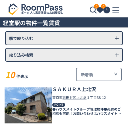
0
0
経堂駅の物件一覧賃貸
駅で絞り込む
絞り込み検索
10
件表示
ＳＡＫＵＲＡ上北沢
東京都
世田谷区
上北沢
１丁目38-12
POINT
●ハウスメイトグループ管理物件●売買のご
相談も可能！お問い合わせはハウスメイトシ
ョップ下北沢店まで●