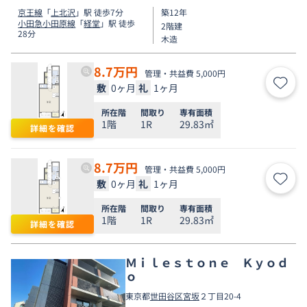
京王線
「
上北沢
」駅 徒歩7分
築12年
小田急小田原線
「
経堂
」駅 徒歩
2階建
28分
木造
8.7
万円
管理・共益費 5,000円
敷
0ヶ月
礼
1ヶ月
お気
所在階
間取り
専有面積
1階
1R
29.83㎡
詳細を確認
8.7
万円
管理・共益費 5,000円
敷
0ヶ月
礼
1ヶ月
お気
所在階
間取り
専有面積
1階
1R
29.83㎡
詳細を確認
Ｍｉｌｅｓｔｏｎｅ Ｋｙｏｄ
ｏ
東京都
世田谷区
宮坂
２丁目20-4