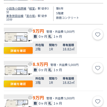
小田急小田原線
「
経堂
」駅 徒歩3
築6年
分
5階建
東急世田谷線
「
宮の坂
」駅 徒歩
鉄筋コンクリート
10分
9
万円
管理・共益費 5,000円
敷
0ヶ月
礼
1ヶ月
お気
所在階
間取り
専有面積
2階
1R
18.82㎡
詳細を確認
8.9
万円
管理・共益費 5,000円
敷
0ヶ月
礼
1ヶ月
お気
所在階
間取り
専有面積
3階
1R
18.82㎡
詳細を確認
9
万円
管理・共益費 5,000円
敷
0ヶ月
礼
1ヶ月
お気