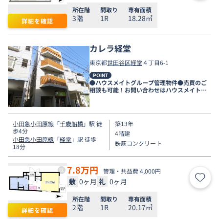
所在階
間取り
専有面積
3階
1R
18.28㎡
詳細を確認
カレラ経堂
東京都
世田谷区
経堂
４丁目6-1
POINT
●ハウスメイトグループ管理物件●売買のご
相談も可能！お問い合わせはハウスメイトシ
ョップ下北沢店まで●
小田急小田原線
「
千歳船橋
」駅 徒
築13年
歩4分
4階建
小田急小田原線
「
経堂
」駅 徒歩
鉄筋コンクリート
18分
7.8
万円
管理・共益費 4,000円
敷
0ヶ月
礼
0ヶ月
お気
所在階
間取り
専有面積
2階
1R
20.17㎡
詳細を確認