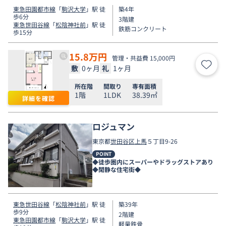
東急田園都市線
「
駒沢大学
」駅 徒
築4年
歩6分
3階建
東急世田谷線
「
松陰神社前
」駅 徒
鉄筋コンクリート
歩15分
15.8
万円
管理・共益費 15,000円
敷
0ヶ月
礼
1ヶ月
お気
所在階
間取り
専有面積
1階
1LDK
38.39㎡
詳細を確認
ロジュマン
東京都
世田谷区
上馬
５丁目9-26
POINT
◆徒歩圏内にスーパーやドラッグストアあり
◆閑静な住宅街◆
東急世田谷線
「
松陰神社前
」駅 徒
築39年
歩9分
2階建
東急田園都市線
「
駒沢大学
」駅 徒
軽量鉄骨