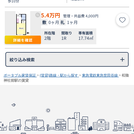
歩10分
5.4
万円
管理・共益費 4,000円
敷
0ヶ月
礼
1ヶ月
お気
所在階
間取り
専有面積
2階
1R
17.74㎡
詳細を確認
絞り込み検索
ポータブル家賃保証
>
(賃貸)路線・駅から探す
>
東急電鉄東急世田谷線
>
松陰
神社前駅の賃貸