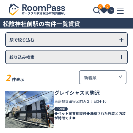
0
0
松陰神社前駅の物件一覧賃貸
駅で絞り込む
絞り込み検索
2
件表示
グレイシャスＫ駒沢
東京都
世田谷区
駒沢
２丁目34-10
POINT
◆ペット飼育相談可◆洗練された外装と内装
が特徴です◆