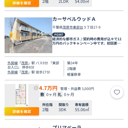
2階
2LDK
54.00㎡
詳細を確認
カーサベルウッドＡ
千葉県
茂原市
東部台
３丁目27-9
POINT
経済的な都市ガス♪契約時の費用が込々で12
万円のパックキャンペーン中です。初回更新
時賃料５万円。
外房線
「
茂原
」駅 バス9分 「東部
築34年
台入口」 停歩8分
2階建
外房線
「
茂原
」駅 徒歩27分
軽量鉄骨
4.7
万円
管理・共益費 3,000円
敷
0ヶ月
礼
0ヶ月
お気
所在階
間取り
専有面積
2階
3DK
55.06㎡
詳細を確認
プリマベーラ