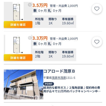
3.5
万円
管理・共益費 2,000円
敷
0ヶ月
礼
0ヶ月
お気
所在階
間取り
専有面積
1階
1K
19.60㎡
詳細を確認
3.3
万円
管理・共益費 2,000円
敷
0ヶ月
礼
0ヶ月
お気
所在階
間取り
専有面積
2階
1K
19.60㎡
詳細を確認
コアロード茂原Ｂ
千葉県
茂原市
茂原
1311-5
POINT
経済的な都市ガス♪２階角部屋♪契約時の費
用が込々で11万円のパックキャンペーン中で
す。