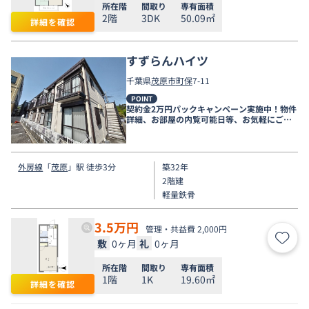
所在階
間取り
専有面積
2階
3DK
50.09㎡
詳細を確認
すずらんハイツ
千葉県
茂原市
町保
7-11
POINT
契約金2万円パックキャンペーン実施中！物件
詳細、お部屋の内覧可能日等、お気軽にご相
談下さい。
外房線
「
茂原
」駅 徒歩3分
築32年
2階建
軽量鉄骨
3.5
万円
管理・共益費 2,000円
敷
0ヶ月
礼
0ヶ月
お気
所在階
間取り
専有面積
1階
1K
19.60㎡
詳細を確認