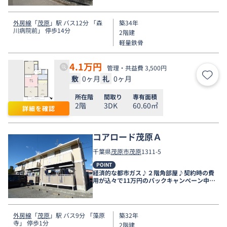
外房線
「
茂原
」駅 バス12分 「森
築34年
川病院前」 停歩14分
2階建
軽量鉄骨
4.1
万円
管理・共益費 3,500円
敷
0ヶ月
礼
0ヶ月
お気
所在階
間取り
専有面積
2階
3DK
60.60㎡
詳細を確認
コアロード茂原Ａ
千葉県
茂原市
茂原
1311-5
POINT
経済的な都市ガス♪２階角部屋♪契約時の費
用が込々で11万円のパックキャンペーン中で
す。
外房線
「
茂原
」駅 バス9分 「藻原
築32年
寺」 停歩1分
2階建