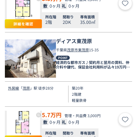
敷
0ヶ月
礼
0ヶ月
お気
所在階
間取り
専有面積
2階
2DK
35.00㎡
詳細を確認
ディアス東茂原
千葉県
茂原市
東茂原
15-35
POINT
経済的な都市ガス♪契約月と翌月の賃料、仲
介料や鍵代、保証会社利用料が込々19万円の
キャンペーン中。
外房線
「
茂原
」駅 徒歩28分
築20年
2階建
軽量鉄骨
5.7
万円
管理・共益費 3,000円
敷
0ヶ月
礼
0ヶ月
お気
所在階
間取り
専有面積