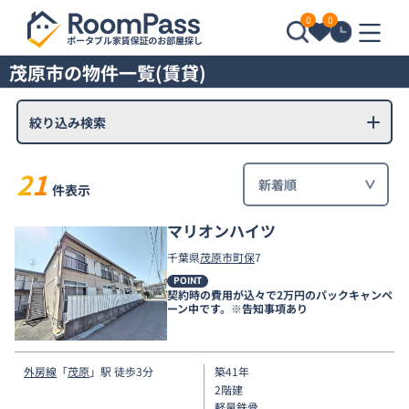
0
0
茂原市の物件一覧(賃貸)
絞り込み検索
21
件表示
マリオンハイツ
千葉県
茂原市
町保
7
POINT
契約時の費用が込々で2万円のパックキャンペ
ーン中です。※告知事項あり
外房線
「
茂原
」駅 徒歩3分
築41年
2階建
軽量鉄骨