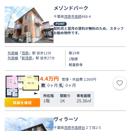
メゾンドパーク
千葉県
茂原市
高師
488-4
POINT
契約月と翌月の賃料が無料のため、スタッフ
お勧め物件です。
外房線
「
茂原
」駅 徒歩12分
築19年
外房線
「
新茂原
」駅 徒歩27分
2階建
軽量鉄骨
4.4
万円
管理・共益費 2,000円
敷
0ヶ月
礼
0ヶ月
お気
所在階
間取り
専有面積
1階
1K
25.36㎡
詳細を確認
ヴィラーソ
千葉県
茂原市
高師台
２丁目2-5