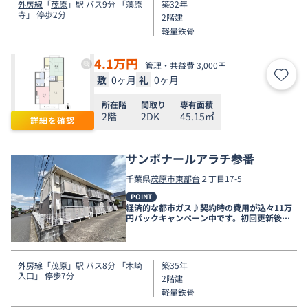
外房線
「
茂原
」駅 バス9分 「藻原
築32年
寺」 停歩2分
2階建
軽量鉄骨
4.1
万円
管理・共益費 3,000円
敷
0ヶ月
礼
0ヶ月
お気
所在階
間取り
専有面積
2階
2DK
45.15㎡
詳細を確認
サンボナールアラチ参番
千葉県
茂原市
東部台
２丁目17-5
POINT
経済的な都市ガス♪契約時の費用が込々11万
円パックキャンペーン中です。初回更新後賃
料43,000円。
外房線
「
茂原
」駅 バス8分 「木崎
築35年
入口」 停歩7分
2階建
軽量鉄骨