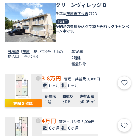
クリーンヴィレッジＢ
千葉県
茂原市
下永吉
2723
POINT
契約時の費用が込々で18万円パックキャンペ
ーン中です。
外房線
「
茂原
」駅 バス9分 「中の
築36年
島入口」 停歩14分
2階建
軽量鉄骨
3.8
万円
管理・共益費 3,000円
敷
0ヶ月
礼
0ヶ月
お気
所在階
間取り
専有面積
1階
3DK
50.09㎡
詳細を確認
4
万円
管理・共益費 3,000円
敷
0ヶ月
礼
0ヶ月
お気