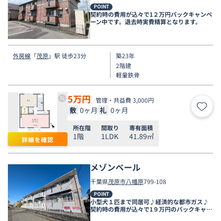
POINT
契約時の費用が込々で1２万円パックキャンペ
ーン中です。退去時実費精算となります。
外房線
「
茂原
」駅 徒歩23分
築23年
2階建
軽量鉄骨
5
万円
管理・共益費 3,000円
敷
0ヶ月
礼
0ヶ月
お気
所在階
間取り
専有面積
1階
1LDK
41.89㎡
詳細を確認
メゾンベール
千葉県
茂原市
八幡原
799-108
POINT
小型犬１匹まで同居可♪経済的な都市ガス♪
契約時の費用が込々で1９万円のパックキャン
ペーン中です。