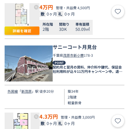
4
万円
管理・共益費 4,500円
敷
0ヶ月
礼
0ヶ月
お気
所在階
間取り
専有面積
2階
3DK
50.09㎡
詳細を確認
サニーコート月見台
千葉県
茂原市
新小轡
178-3
POINT
契約月と翌月の賃料、仲介料や鍵代、保証会
社利用料が込々11万円キャンペーン中。退去
時清掃費用実費精算
外房線
「
新茂原
」駅 徒歩20分
築34年
2階建
軽量鉄骨
4.3
万円
管理・共益費 3,000円
敷
0ヶ月
礼
0ヶ月
お気