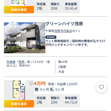
所在階
間取り
専有面積
2階
3DK
53.41㎡
詳細を確認
グリーンハイツ茂原
千葉県
茂原市
内長谷
427-1
POINT
ペット飼育相談可♪契約時の費用が込々で17
万円パックキャンペーン中です。
外房線
「
茂原
」駅 バス10分 「長
築34年
谷入口」 停歩4分
2階建
木造
4
万円
管理・共益費 3,000円
敷
0ヶ月
礼
0ヶ月
お気
所在階
間取り
専有面積
2階
2DK
44.72㎡
詳細を確認