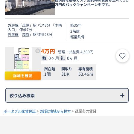
万円のパックキャンペーン中です。
外房線
「
茂原
」駅 バス8分 「木崎
築35年
入口」 停歩7分
2階建
外房線
「
茂原
」駅 徒歩23分
軽量鉄骨
4
万円
管理・共益費 4,500円
敷
0ヶ月
礼
0ヶ月
お気
所在階
間取り
専有面積
1階
3DK
53.46㎡
詳細を確認
絞り込み検索
ポータブル家賃保証
>
(賃貸)地域から探す
>
茂原市の賃貸