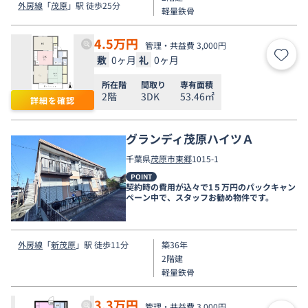
外房線
「
茂原
」駅 徒歩25分
軽量鉄骨
4.5
万円
管理・共益費 3,000円
敷
0ヶ月
礼
0ヶ月
お気
所在階
間取り
専有面積
2階
3DK
53.46㎡
詳細を確認
グランディ茂原ハイツＡ
千葉県
茂原市
東郷
1015-1
POINT
契約時の費用が込々で1５万円のパックキャン
ペーン中で、スタッフお勧め物件です。
外房線
「
新茂原
」駅 徒歩11分
築36年
2階建
軽量鉄骨
3.3
万円
管理・共益費 3,000円