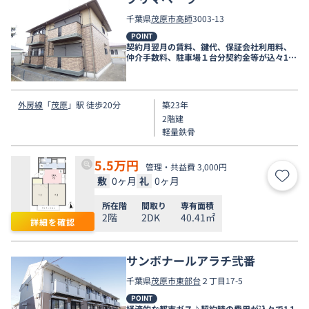
千葉県
茂原市
高師
3003-13
POINT
契約月翌月の賃料、鍵代、保証会社利用料、
仲介手数料、駐車場１台分契約金等が込々1９
万円キャンペーン中
外房線
「
茂原
」駅 徒歩20分
築23年
2階建
軽量鉄骨
5.5
万円
管理・共益費 3,000円
敷
0ヶ月
礼
0ヶ月
お気
所在階
間取り
専有面積
2階
2DK
40.41㎡
詳細を確認
サンボナールアラチ弐番
千葉県
茂原市
東部台
２丁目17-5
POINT
経済的な都市ガス♪契約時の費用が込々で1１