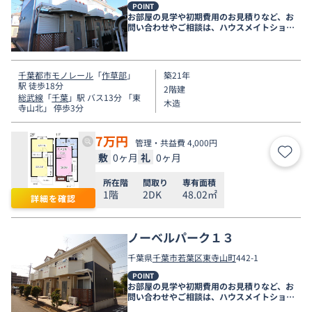
POINT
お部屋の見学や初期費用のお見積りなど、お
問い合わせやご相談は、ハウスメイトショッ
プ千葉店まで。
千葉都市モノレール
「
作草部
」
築21年
駅 徒歩18分
2階建
総武線
「
千葉
」駅 バス13分 「東
木造
寺山北」 停歩3分
7
万円
管理・共益費 4,000円
敷
0ヶ月
礼
0ヶ月
お気
所在階
間取り
専有面積
1階
2DK
48.02㎡
詳細を確認
ノーベルパーク１３
千葉県
千葉市若葉区
東寺山町
442-1
POINT
お部屋の見学や初期費用のお見積りなど、お
問い合わせやご相談は、ハウスメイトショッ
プ千葉店まで。