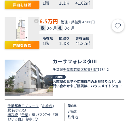
1階
1LDK
41.02㎡
詳細を確認
6.5
万円
管理・共益費 4,500円
敷
0ヶ月
礼
0ヶ月
お気
所在階
間取り
専有面積
1階
1LDK
41.32㎡
詳細を確認
カーサフォレスタⅢ
千葉県
千葉市若葉区
加曽利町
1784-2
POINT
お部屋の見学や初期費用のお見積りなど、お
問い合わせやご相談は、ハウスメイトショッ
プ千葉店まで。
千葉都市モノレール
「
小倉台
」
築6年
駅 徒歩20分
3階建
総武線
「
千葉
」駅 バス27分 「ほ
鉄骨造
おじろ台」 停歩5分