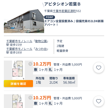
アビタシオン若葉Ｂ
千葉県
千葉市若葉区
源町
552
POINT
エアコン全室設置済み♪設備充実の2LDK新築
アパート！
千葉都市モノレール
「
動物公園
」
予定
駅 徒歩15分
2階建
千葉都市モノレール
「
みつわ台
」
軽量鉄骨
駅 徒歩18分
10.2
万円
管理・共益費 5,000円
敷
1ヶ月
礼
1ヶ月
お気
所在階
間取り
専有面積
1階
2LDK
56.98㎡
詳細を確認
10.2
万円
管理・共益費 5,000円
敷
1ヶ月
礼
1ヶ月
お気