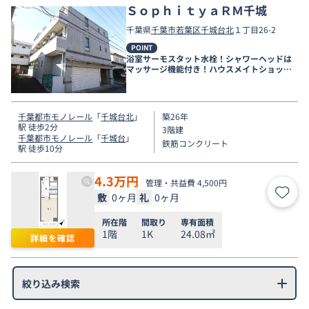
ＳｏｐｈｉｔｙａＲＭ千城
千葉県
千葉市若葉区
千城台北
１丁目26-2
POINT
浴室サーモスタット水栓！シャワーヘッドは
マッサージ機能付き！ハウスメイトショップ
千葉店まで。
千葉都市モノレール
「
千城台北
」
築26年
駅 徒歩2分
3階建
千葉都市モノレール
「
千城台
」
鉄筋コンクリート
駅 徒歩10分
4.3
万円
管理・共益費 4,500円
敷
0ヶ月
礼
0ヶ月
お気
所在階
間取り
専有面積
1階
1K
24.08㎡
詳細を確認
絞り込み検索