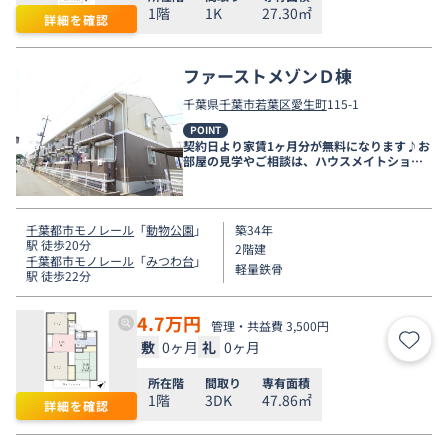
1階
1K
27.30㎡
詳細を確認
ファーストメゾンＤ棟
千葉県
千葉市若葉区
愛生町
115-1
POINT
契約日より家賃1ヶ月分が無料になります♪お
部屋の見学やご相談は、ハウスメイトショッ
プ千葉店まで。
千葉都市モノレール
「
動物公園
」
築34年
駅 徒歩20分
2階建
千葉都市モノレール
「
みつわ台
」
軽量鉄骨
駅 徒歩22分
4.7
万円
管理・共益費 3,500円
敷
0ヶ月
礼
0ヶ月
お気
所在階
間取り
専有面積
1階
3DK
47.86㎡
詳細を確認