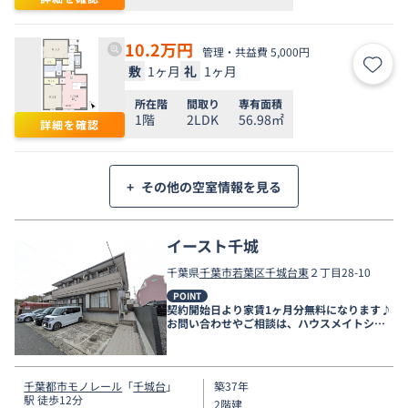
10.2
万円
管理・共益費 5,000円
敷
1ヶ月
礼
1ヶ月
お気
所在階
間取り
専有面積
1階
2LDK
56.98㎡
詳細を確認
+
その他の空室情報を見る
イースト千城
千葉県
千葉市若葉区
千城台東
２丁目28-10
POINT
契約開始日より家賃1ヶ月分無料になります♪
お問い合わせやご相談は、ハウスメイトショ
ップ千葉店まで。
千葉都市モノレール
「
千城台
」
築37年
駅 徒歩12分
2階建