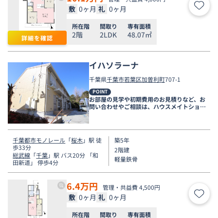
敷
0ヶ月
礼
0ヶ月
お気
所在階
間取り
専有面積
2階
2LDK
48.07㎡
詳細を確認
イハソラーナ
千葉県
千葉市若葉区
加曽利町
707-1
POINT
お部屋の見学や初期費用のお見積りなど、お
問い合わせやご相談は、ハウスメイトショッ
プ千葉店まで。
千葉都市モノレール
「
桜木
」駅 徒
築5年
歩33分
2階建
総武線
「
千葉
」駅 バス20分 「和
軽量鉄骨
田新道」 停歩4分
6.4
万円
管理・共益費 4,500円
敷
0ヶ月
礼
0ヶ月
お気
所在階
間取り
専有面積