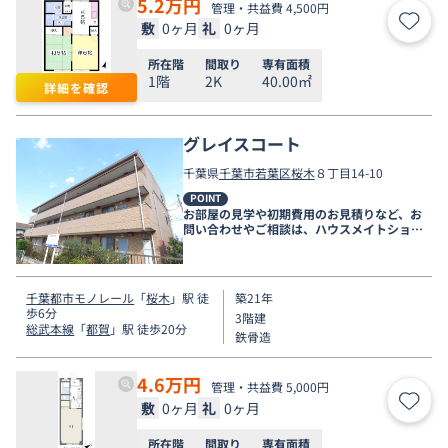
5.2
万円
管理・共益費 4,500円
敷
0ヶ月
礼
0ヶ月
お気
所在階
間取り
専有面積
1階
2K
40.00㎡
詳細を確認
グレイスコート
千葉県
千葉市若葉区
桜木
８丁目14-10
POINT
お部屋の見学や初期費用のお見積りなど、お
問い合わせやご相談は、ハウスメイトショッ
プ千葉店まで。
千葉都市モノレール
「
桜木
」駅 徒
築21年
歩6分
3階建
総武本線
「
都賀
」駅 徒歩20分
鉄骨造
4.6
万円
管理・共益費 5,000円
敷
0ヶ月
礼
0ヶ月
お気
所在階
間取り
専有面積