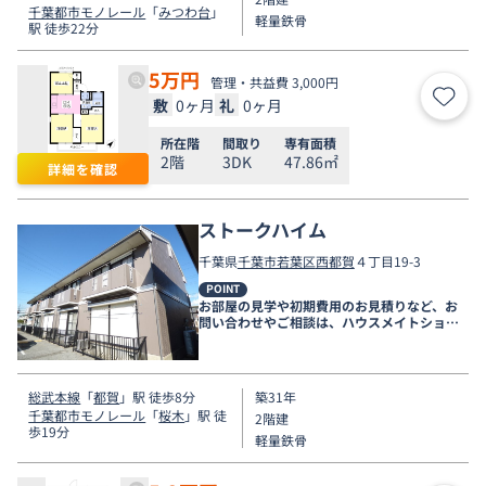
千葉都市モノレール
「
みつわ台
」
軽量鉄骨
駅 徒歩22分
5
万円
管理・共益費 3,000円
敷
0ヶ月
礼
0ヶ月
お気
所在階
間取り
専有面積
2階
3DK
47.86㎡
詳細を確認
ストークハイム
千葉県
千葉市若葉区
西都賀
４丁目19-3
POINT
お部屋の見学や初期費用のお見積りなど、お
問い合わせやご相談は、ハウスメイトショッ
プ千葉店まで。
総武本線
「
都賀
」駅 徒歩8分
築31年
千葉都市モノレール
「
桜木
」駅 徒
2階建
歩19分
軽量鉄骨