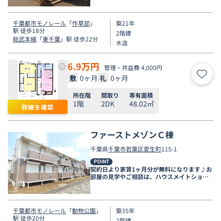
千葉都市モノレール
「
作草部
」
築21年
駅 徒歩18分
2階建
総武本線
「
東千葉
」駅 徒歩22分
木造
6.9
万円
管理・共益費 4,000円
敷
0ヶ月
礼
0ヶ月
お気
所在階
間取り
専有面積
1階
2DK
48.02㎡
詳細を確認
ファーストメゾンＣ棟
千葉県
千葉市若葉区
愛生町
115-1
POINT
契約日より家賃1ヶ月分が無料になります♪お
部屋の見学やご相談は、ハウスメイトショッ
プ千葉店まで。
千葉都市モノレール
「
動物公園
」
築35年
駅 徒歩20分
2階建