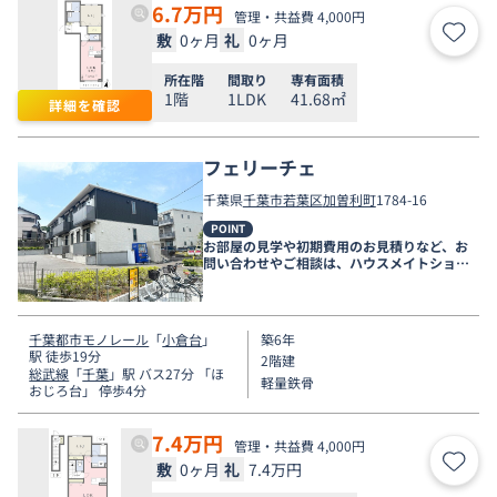
6.7
万円
管理・共益費 4,000円
敷
0ヶ月
礼
0ヶ月
お気
所在階
間取り
専有面積
1階
1LDK
41.68㎡
詳細を確認
フェリーチェ
千葉県
千葉市若葉区
加曽利町
1784-16
POINT
お部屋の見学や初期費用のお見積りなど、お
問い合わせやご相談は、ハウスメイトショッ
プ千葉店まで。
千葉都市モノレール
「
小倉台
」
築6年
駅 徒歩19分
2階建
総武線
「
千葉
」駅 バス27分 「ほ
軽量鉄骨
おじろ台」 停歩4分
7.4
万円
管理・共益費 4,000円
敷
0ヶ月
礼
7.4万円
お気