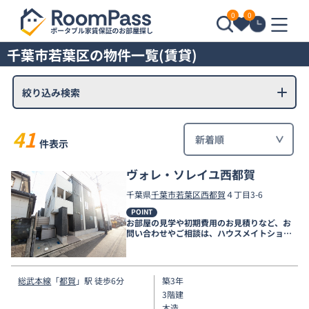
0
0
千葉市若葉区の物件一覧(賃貸)
絞り込み検索
41
件表示
ヴォレ・ソレイユ西都賀
千葉県
千葉市若葉区
西都賀
４丁目3-6
POINT
お部屋の見学や初期費用のお見積りなど、お
問い合わせやご相談は、ハウスメイトショッ
プ千葉店まで。
総武本線
「
都賀
」駅 徒歩6分
築3年
3階建
木造