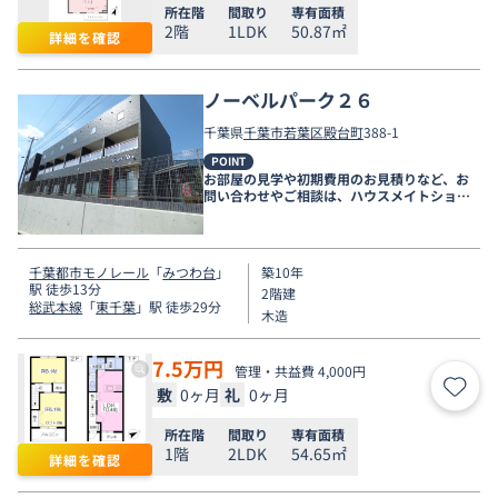
所在階
間取り
専有面積
2階
1LDK
50.87㎡
詳細を確認
ノーベルパーク２６
千葉県
千葉市若葉区
殿台町
388-1
POINT
お部屋の見学や初期費用のお見積りなど、お
問い合わせやご相談は、ハウスメイトショッ
プ千葉店まで。
千葉都市モノレール
「
みつわ台
」
築10年
駅 徒歩13分
2階建
総武本線
「
東千葉
」駅 徒歩29分
木造
7.5
万円
管理・共益費 4,000円
敷
0ヶ月
礼
0ヶ月
お気
所在階
間取り
専有面積
1階
2LDK
54.65㎡
詳細を確認