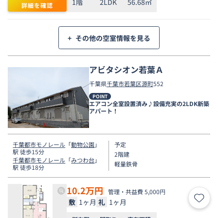
1階
2LDK
56.68㎡
詳細を確認
+
その他の空室情報を見る
アビタシオン若葉Ａ
千葉県
千葉市若葉区
源町
552
POINT
エアコン全室設置済み♪設備充実の2LDK新築
アパート！
千葉都市モノレール
「
動物公園
」
予定
駅 徒歩15分
2階建
千葉都市モノレール
「
みつわ台
」
軽量鉄骨
駅 徒歩18分
10.2
万円
管理・共益費 5,000円
敷
1ヶ月
礼
1ヶ月
お気