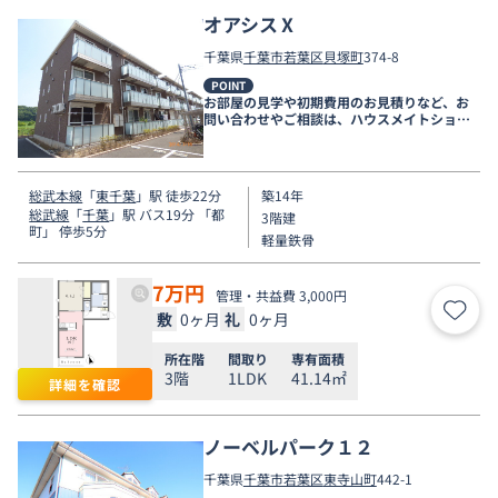
オアシスⅩ
千葉県
千葉市若葉区
貝塚町
374-8
POINT
お部屋の見学や初期費用のお見積りなど、お
問い合わせやご相談は、ハウスメイトショッ
プ千葉店まで。
総武本線
「
東千葉
」駅 徒歩22分
築14年
総武線
「
千葉
」駅 バス19分 「都
3階建
町」 停歩5分
軽量鉄骨
7
万円
管理・共益費 3,000円
敷
0ヶ月
礼
0ヶ月
お気
所在階
間取り
専有面積
3階
1LDK
41.14㎡
詳細を確認
ノーベルパーク１２
千葉県
千葉市若葉区
東寺山町
442-1