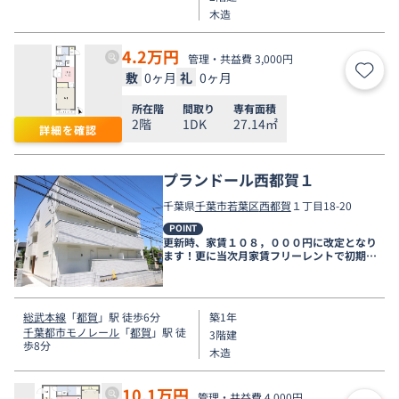
木造
4.2
万円
管理・共益費 3,000円
敷
0ヶ月
礼
0ヶ月
お気
所在階
間取り
専有面積
2階
1DK
27.14㎡
詳細を確認
プランドール西都賀１
千葉県
千葉市若葉区
西都賀
１丁目18-20
POINT
更新時、家賃１０８，０００円に改定となり
ます！更に当次月家賃フリーレントで初期費
用軽減！
総武本線
「
都賀
」駅 徒歩6分
築1年
千葉都市モノレール
「
都賀
」駅 徒
3階建
歩8分
木造
10.1
万円
管理・共益費 4,000円