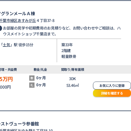
ツグランメールＡ棟
千葉市緑区
あすみが丘
４丁目37-8
お部屋の見学や初期費用のお見積りなど、お問い合わせやご相談は、ハ
ウスメイトショップ千葉店まで。
「
土気
」駅 徒歩15分
築33年
2階建
軽量鉄骨
管理・共益費
敷金/礼金
間取り/専有面積
5
万円
0ヶ月
敷
3DK
0ヶ月
53.46㎡
礼
お気に入りに登録
,000円
詳細を確認する
ーストヴューラ参番館
千葉市緑区
おゆみ野
５丁目38-10