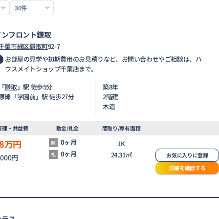
インフロント鎌取
千葉市緑区
鎌取町
92-7
お部屋の見学や初期費用のお見積りなど、お問い合わせやご相談は、ハ
ウスメイトショップ千葉店まで。
「
鎌取
」駅 徒歩5分
築8年
原線
「
学園前
」駅 徒歩27分
2階建
木造
管理・共益費
敷金/礼金
間取り/専有面積
8
万円
0ヶ月
敷
1K
0ヶ月
24.31㎡
礼
お気に入りに登録
,000円
詳細を確認する
テラス