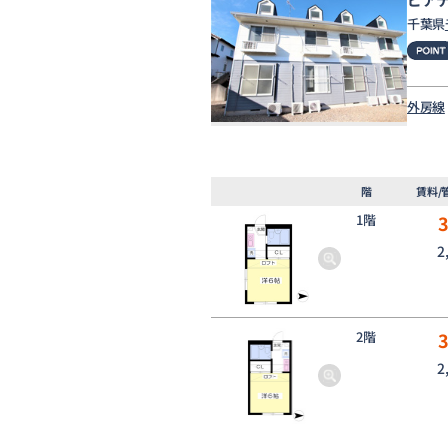
千葉県
外房線
階
賃料/
1階
2
2階
2