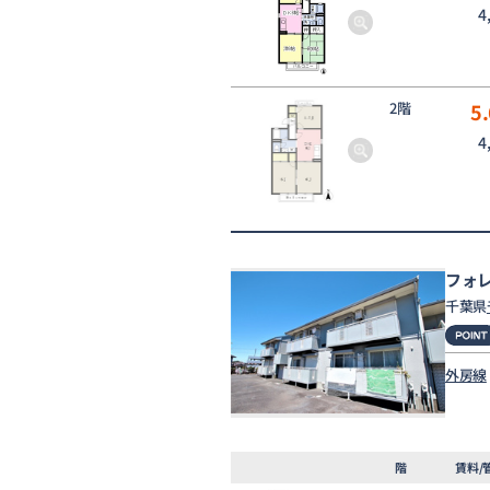
4
2階
5.
4
フォ
千葉県
外房線
階
賃料/