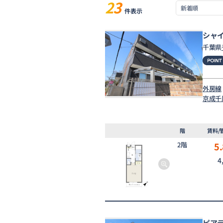
23
件表示
シャ
千葉県
外房線
京成千
階
賃料/
2階
5.
4
ピア