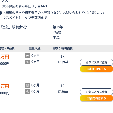
千葉市緑区
あすみが丘
３丁目44-3
お部屋の見学や初期費用のお見積りなど、お問い合わせやご相談は、ハ
ウスメイトショップ千葉店まで。
「
土気
」駅 徒歩5分
築28年
2階建
木造
管理・共益費
敷金/礼金
間取り/専有面積
3
万円
0ヶ月
敷
1R
0ヶ月
17.39㎡
礼
お気に入りに登録
,000円
詳細を確認する
3
万円
0ヶ月
敷
1R
0ヶ月
17.39㎡
礼
お気に入りに登録
,000円
詳細を確認する