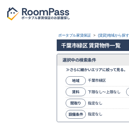
ポータブル家賃保証
>
(賃貸)地域から探
千葉市緑区 賃貸物件一覧
選択中の検索条件
≫さらに細かいエリアに絞って見る。
千葉市緑区
地域
賃料
下限なし～上限なし
間取り
指定なし
指定なし
設備条件