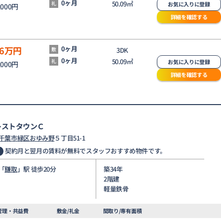
0ヶ月
50.09㎡
礼
お気に入りに登録
,000円
詳細を確認する
6
万円
0ヶ月
敷
3DK
0ヶ月
50.09㎡
礼
お気に入りに登録
,000円
詳細を確認する
レストタウンＣ
千葉市緑区
おゆみ野
５丁目51-1
契約月と翌月の賃料が無料でスタッフおすすめ物件です。
「
鎌取
」駅 徒歩20分
築34年
2階建
軽量鉄骨
管理・共益費
敷金/礼金
間取り/専有面積