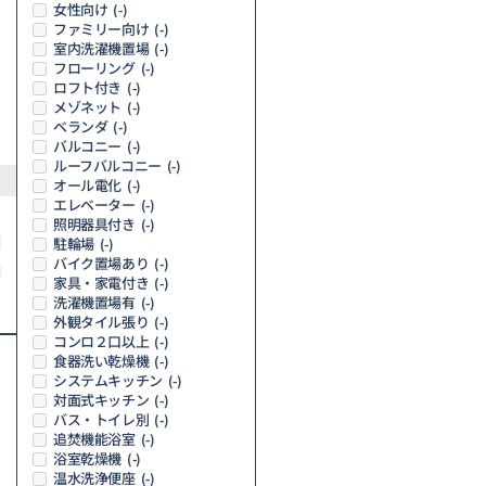
女性向け
(-)
ファミリー向け
(-)
室内洗濯機置場
(-)
フローリング
(-)
ロフト付き
(-)
メゾネット
(-)
ベランダ
(-)
バルコニー
(-)
ルーフバルコニー
(-)
オール電化
(-)
エレベーター
(-)
照明器具付き
(-)
駐輪場
(-)
バイク置場あり
(-)
家具・家電付き
(-)
洗濯機置場有
(-)
外観タイル張り
(-)
コンロ２口以上
(-)
食器洗い乾燥機
(-)
システムキッチン
(-)
対面式キッチン
(-)
バス・トイレ別
(-)
追焚機能浴室
(-)
浴室乾燥機
(-)
温水洗浄便座
(-)