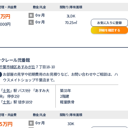
管理・共益費
敷金/礼金
間取り/専有面積
7
万円
0ヶ月
敷
3LDK
0ヶ月
70.25㎡
礼
お気に入りに登録
,000円
詳細を確認する
ンクレール弐番館
千葉市緑区
あすみが丘
７丁目18-10
お部屋の見学や初期費用のお見積りなど、お問い合わせやご相談は、ハ
ウスメイトショップ千葉店まで。
「
土気
」駅 バス9分 「あすみ大
築33年
央」 停歩2分
2階建
「
土気
」駅 徒歩18分
軽量鉄骨
管理・共益費
敷金/礼金
間取り/専有面積
5
万円
0ヶ月
敷
3DK