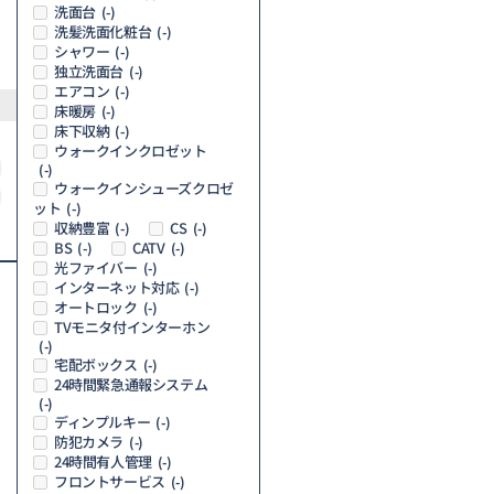
洗面台
(-)
洗髪洗面化粧台
(-)
シャワー
(-)
独立洗面台
(-)
エアコン
(-)
床暖房
(-)
床下収納
(-)
ウォークインクロゼット
(-)
ウォークインシューズクロゼ
ット
(-)
収納豊富
CS
(-)
(-)
BS
CATV
(-)
(-)
光ファイバー
(-)
インターネット対応
(-)
オートロック
(-)
TVモニタ付インターホン
(-)
宅配ボックス
(-)
24時間緊急通報システム
(-)
ディンプルキー
(-)
防犯カメラ
(-)
24時間有人管理
(-)
フロントサービス
(-)