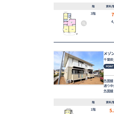
階
賃料/
3階
4
メゾ
千葉県
外房線
通り中
外房線
階
賃料/
1階
5.