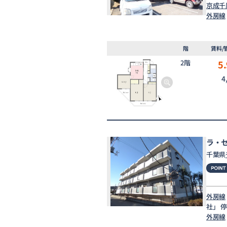
京成千
外房線
階
賃料/
2階
5.
4
ラ・
千葉県
外房線
社」 
外房線