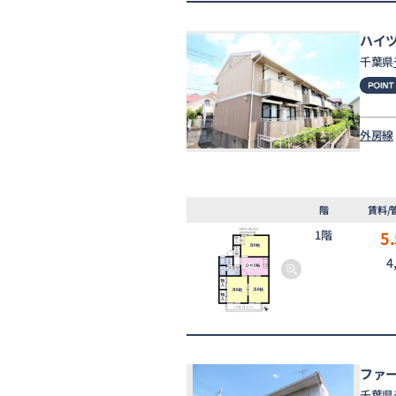
ハイ
千葉県
外房線
階
賃料/
1階
5.
4
ファ
千葉県