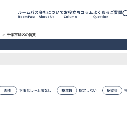
ルームパス
会社について
お役立ちコラム
よくあるご質問
RoomPass
About Us
Column
Question
す
>
千葉市緑区の賃貸
面積
下限なし～上限なし
築年数
指定しない
駅徒歩