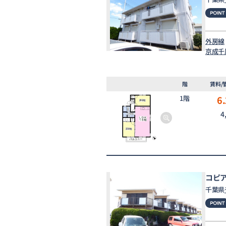
外房線
京成千
階
賃料/
1階
6.
4
コピ
千葉県