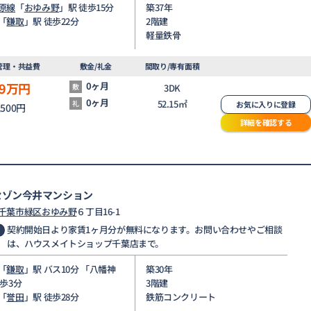
原線
「
おゆみ野
」駅 徒歩15分
築37年
「
鎌取
」駅 徒歩22分
2階建
軽量鉄骨
管理・共益費
敷金/礼金
間取り/専有面積
9
万円
0ヶ月
敷
3DK
0ヶ月
52.15㎡
礼
お気に入りに登録
,500円
詳細を確認する
セゾン今井マンション
千葉市緑区
おゆみ野
６丁目16-1
契約開始日より家賃1ヶ月分が無料になります。お問い合わせやご相談
は、ハウスメイトショップ千葉店まで。
「
鎌取
」駅 バス10分 「八幡神
築30年
停歩3分
3階建
「
誉田
」駅 徒歩28分
鉄筋コンクリート