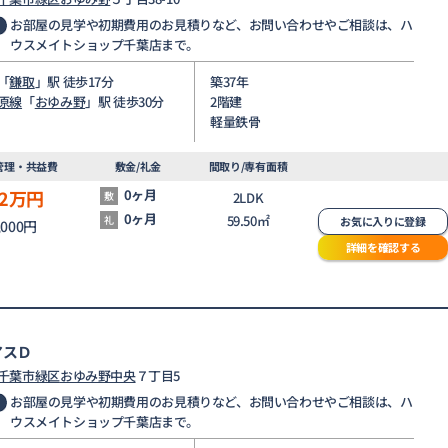
お部屋の見学や初期費用のお見積りなど、お問い合わせやご相談は、ハ
ウスメイトショップ千葉店まで。
「
鎌取
」駅 徒歩17分
築37年
原線
「
おゆみ野
」駅 徒歩30分
2階建
軽量鉄骨
管理・共益費
敷金/礼金
間取り/専有面積
2
万円
0ヶ月
敷
2LDK
0ヶ月
59.50㎡
礼
お気に入りに登録
,000円
詳細を確認する
アスＤ
千葉市緑区
おゆみ野中央
７丁目5
お部屋の見学や初期費用のお見積りなど、お問い合わせやご相談は、ハ
ウスメイトショップ千葉店まで。