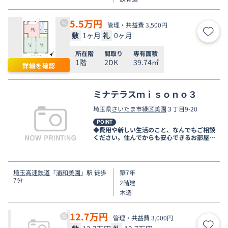
5.5
万円
管理・共益費 3,500円
敷
1ヶ月
礼
0ヶ月
お気
所在階
間取り
専有面積
1階
2DK
39.74㎡
詳細を確認
ミナテラスｍｉｓｏｎｏ３
埼玉県
さいたま市緑区
美園
３丁目9-20
POINT
◆費用や新しい生活のこと、なんでもご相談
ください。住んでからも安心できるお部屋探
しをお手伝いします◆
埼玉高速鉄道
「
浦和美園
」駅 徒歩
築7年
7分
2階建
木造
12.7
万円
管理・共益費 3,000円