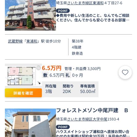
埼玉県
さいたま市緑区
東浦和
４丁目27-6
POINT
◆費用や新しい生活のこと、なんでもご相談
ください。住んでからも安心できるお部屋探
しをお手伝いします◆
武蔵野線
「
東浦和
」駅 徒歩10分
築38年
4階建
鉄骨造
6.5
万円
管理・共益費 3,500円
敷
6.5万円
礼
0ヶ月
お気
所在階
間取り
専有面積
3階
2DK
50.00㎡
詳細を確認
フォレストメゾン中尾戸建 Ｂ
埼玉県
さいたま市緑区
大字中尾
1593-4
POINT
ハウスメイトショップ浦和店へ直接お問い合
わせのお客様は契約金30万円♪当月中の契約