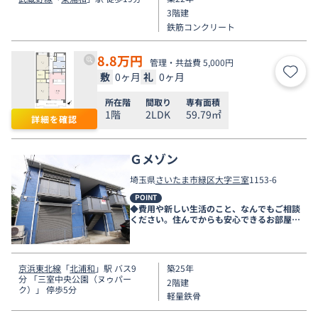
3階建
鉄筋コンクリート
8.8
万円
管理・共益費 5,000円
敷
0ヶ月
礼
0ヶ月
お気
所在階
間取り
専有面積
1階
2LDK
59.79㎡
詳細を確認
Ｇメゾン
埼玉県
さいたま市緑区
大字三室
1153-6
POINT
◆費用や新しい生活のこと、なんでもご相談
ください。住んでからも安心できるお部屋探
しをお手伝いします◆
京浜東北線
「
北浦和
」駅 バス9
築25年
分 「三室中央公園（ヌゥパー
2階建
ク）」 停歩5分
軽量鉄骨