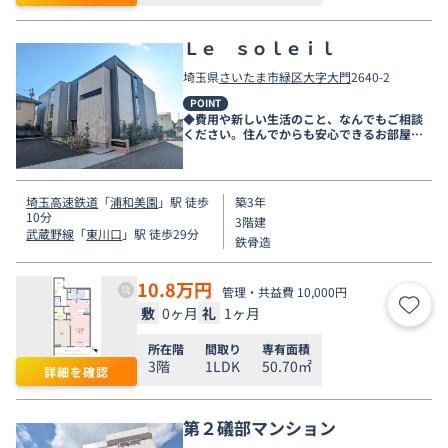
Ｌｅ ｓｏｌｅｉｌ
埼玉県
さいたま市緑区
大字大門
2640-2
POINT
◆費用や新しい生活のこと、なんでもご相談
ください。住んでからも安心できるお部屋探
しをお手伝いします◆
埼玉高速鉄道
「
浦和美園
」駅 徒歩
築3年
10分
3階建
武蔵野線
「
東川口
」駅 徒歩29分
鉄骨造
10.8
万円
管理・共益費 10,000円
敷
0ヶ月
礼
1ヶ月
お気
所在階
間取り
専有面積
3階
1LDK
50.70㎡
詳細を確認
第２礒部マンション