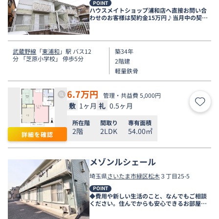
POINT
ハウスメイトショップ浦和店へ直接お問い合
わせのお客様は契約金15万円♪当月中の契約
開始のみ
武蔵野線
「
東浦和
」駅 バス12
築34年
分 「芝原小学校」 停歩5分
2階建
軽量鉄骨
6.7
万円
管理・共益費 5,000円
敷
1ヶ月
礼
0.5ヶ月
お気
所在階
間取り
専有面積
2階
2LDK
54.00㎡
詳細を確認
メゾンルシェール
埼玉県
さいたま市緑区
松木
３丁目25-5
POINT
◆費用や新しい生活のこと、なんでもご相談
ください。住んでからも安心できるお部屋探
しをお手伝いします◆