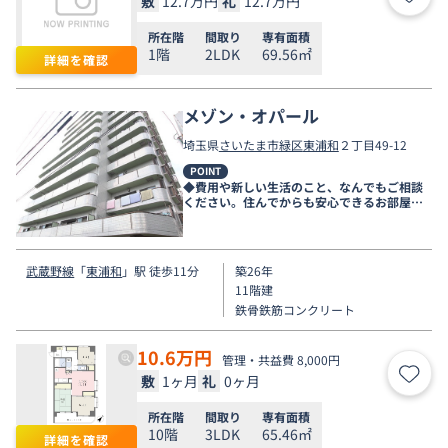
敷
12.7万円
礼
12.7万円
お気
所在階
間取り
専有面積
1階
2LDK
69.56㎡
詳細を確認
メゾン・オパール
埼玉県
さいたま市緑区
東浦和
２丁目49-12
POINT
◆費用や新しい生活のこと、なんでもご相談
ください。住んでからも安心できるお部屋探
しをお手伝いします◆
武蔵野線
「
東浦和
」駅 徒歩11分
築26年
11階建
鉄骨鉄筋コンクリート
10.6
万円
管理・共益費 8,000円
敷
1ヶ月
礼
0ヶ月
お気
所在階
間取り
専有面積
10階
3LDK
65.46㎡
詳細を確認