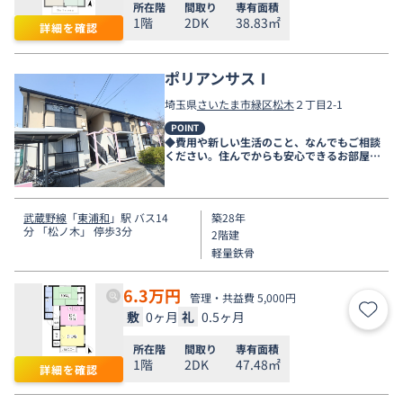
所在階
間取り
専有面積
1階
2DK
38.83㎡
詳細を確認
ポリアンサスⅠ
埼玉県
さいたま市緑区
松木
２丁目2-1
POINT
◆費用や新しい生活のこと、なんでもご相談
ください。住んでからも安心できるお部屋探
しをお手伝いします◆
武蔵野線
「
東浦和
」駅 バス14
築28年
分 「松ノ木」 停歩3分
2階建
軽量鉄骨
6.3
万円
管理・共益費 5,000円
敷
0ヶ月
礼
0.5ヶ月
お気
所在階
間取り
専有面積
1階
2DK
47.48㎡
詳細を確認