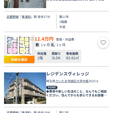
開始のみ
武蔵野線
「
東浦和
」駅 徒歩27分
築11年
2階建
木造
12.4
万円
管理・共益費 -
敷
1ヶ月
礼
1ヶ月
お気
所在階
間取り
専有面積
1階
3LDK
83.42㎡
詳細を確認
レジデンスヴィレッジ
埼玉県
さいたま市緑区
大字中尾
2025-6
POINT
◆費用や新しい生活のこと、なんでもご相談
ください。住んでからも安心できるお部屋探
しをお手伝いします◆
武蔵野線
「
東浦和
」駅 徒歩19分
築22年