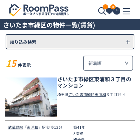
0
0
さいたま市緑区の物件一覧(賃貸)
絞り込み検索
15
件表示
さいたま市緑区東浦和３丁目の
マンション
埼玉県
さいたま市緑区
東浦和
３丁目19-4
武蔵野線
「
東浦和
」駅 徒歩12分
築41年
3階建
鉄骨造