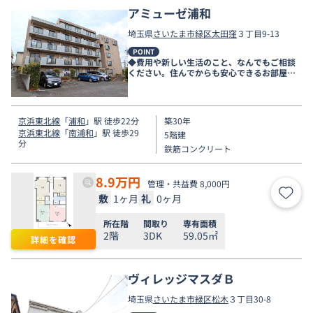
アミューゼ浦和
埼玉県
さいたま市緑区
太田窪
３丁目9-13
POINT
◆費用や新しい生活のこと、なんでもご相談
ください。住んでからも安心できるお部屋探
しをお手伝いします◆
京浜東北線
「
浦和
」駅 徒歩22分
築30年
京浜東北線
「
南浦和
」駅 徒歩29
5階建
分
鉄筋コンクリート
8.9
万円
管理・共益費 8,000円
敷
1ヶ月
礼
0ヶ月
お気
所在階
間取り
専有面積
2階
3DK
59.05㎡
詳細を確認
ヴィレッジマスダＢ
埼玉県
さいたま市緑区
松木
３丁目30-8