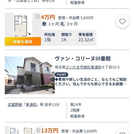
分 「太田窪三丁目」 停歩2分
軽量鉄骨
4
万円
管理・共益費 5,000円
敷
1ヶ月
礼
0ヶ月
お気
所在階
間取り
専有面積
1階
1K
22.32㎡
詳細を確認
ヴァン・コリーヌⅢ番館
埼玉県
さいたま市緑区
東浦和
６丁目10-5
POINT
◆費用や新しい生活のこと、なんでもご相談
ください。住んでからも安心できるお部屋探
しをお手伝いします◆
武蔵野線
「
東浦和
」駅 徒歩13分
築24年
2階建
軽量鉄骨
13
万円
管理・共益費 5,000円