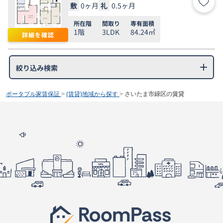
敷
0ヶ月
礼
0.5ヶ月
お気
所在階
間取り
専有面積
1階
3LDK
84.24㎡
詳細を確認
絞り込み検索
ポータブル家賃保証
>
(賃貸)地域から探す
>
さいたま市緑区の賃貸