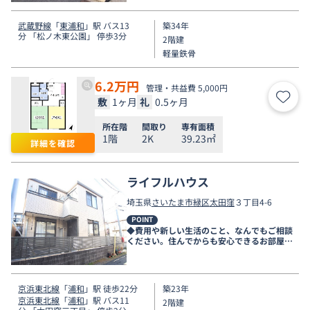
武蔵野線
「
東浦和
」駅 バス13
築34年
分 「松ノ木東公園」 停歩3分
2階建
軽量鉄骨
6.2
万円
管理・共益費 5,000円
敷
1ヶ月
礼
0.5ヶ月
お気
所在階
間取り
専有面積
1階
2K
39.23㎡
詳細を確認
ライフルハウス
埼玉県
さいたま市緑区
太田窪
３丁目4-6
POINT
◆費用や新しい生活のこと、なんでもご相談
ください。住んでからも安心できるお部屋探
しをお手伝いします◆
京浜東北線
「
浦和
」駅 徒歩22分
築23年
京浜東北線
「
浦和
」駅 バス11
2階建