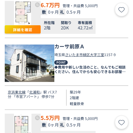
6.7
万円
管理・共益費 5,000円
敷
0ヶ月
礼
0.5ヶ月
お気
所在階
間取り
専有面積
2階
2DK
42.72㎡
詳細を確認
カーサ前原Ａ
埼玉県
さいたま市緑区
大字三室
1157-9
POINT
◆費用や新しい生活のこと、なんでもご相談
ください。住んでからも安心できるお部屋探
しをお手伝いします◆
京浜東北線
「
北浦和
」駅 バス7
築29年
分 「市営アパート」 停歩7分
2階建
軽量鉄骨
5.5
万円
管理・共益費 5,000円
敷
0ヶ月
礼
0.5ヶ月
お気