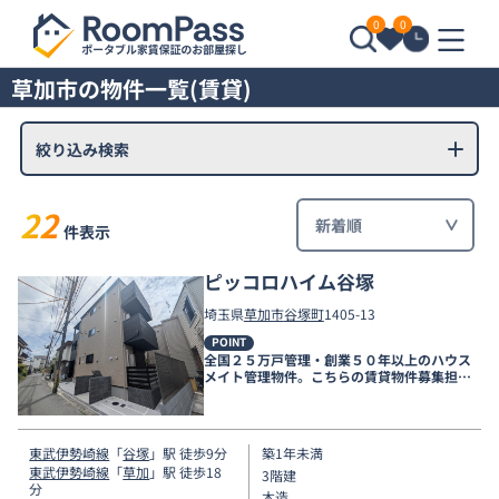
0
0
草加市の物件一覧(賃貸)
絞り込み検索
22
件表示
ピッコロハイム谷塚
埼玉県
草加市
谷塚町
1405-13
POINT
全国２５万戸管理・創業５０年以上のハウス
メイト管理物件。こちらの賃貸物件募集担当
店舗は新越谷店です。
東武伊勢崎線
「
谷塚
」駅 徒歩9分
築1年未満
東武伊勢崎線
「
草加
」駅 徒歩18
3階建
分
木造