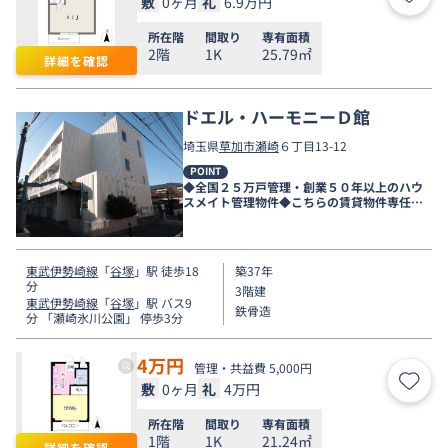
敷
0ヶ月
礼
6.9万円
お気
所在階
間取り
専有面積
2階
1K
25.79㎡
詳細を確認
ドエル・ハーモニーＤ館
埼玉県
草加市
瀬崎
６丁目13-12
POINT
◆全国２５万戸管理・創業５０年以上のハウ
スメイト管理物件◆こちらの賃貸物件専任店
舗は新越谷店です◆
東武伊勢崎線
「
谷塚
」駅 徒歩18
築37年
分
3階建
東武伊勢崎線
「
谷塚
」駅 バス9
鉄骨造
分 「瀬崎氷川公園」 停歩3分
4
万円
管理・共益費 5,000円
敷
0ヶ月
礼
4万円
お気
所在階
間取り
専有面積
1階
1K
21.24㎡
詳細を確認