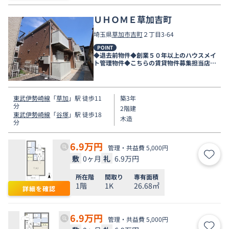
ＵＨＯＭＥ草加吉町
埼玉県
草加市
吉町
２丁目3-64
POINT
◆退去前物件◆創業５０年以上のハウスメイ
ト管理物件◆こちらの賃貸物件募集担当店舗
は新越谷店です◆
東武伊勢崎線
「
草加
」駅 徒歩11
築3年
分
2階建
東武伊勢崎線
「
谷塚
」駅 徒歩18
木造
分
6.9
万円
管理・共益費 5,000円
敷
0ヶ月
礼
6.9万円
お気
所在階
間取り
専有面積
1階
1K
26.68㎡
詳細を確認
6.9
万円
管理・共益費 5,000円