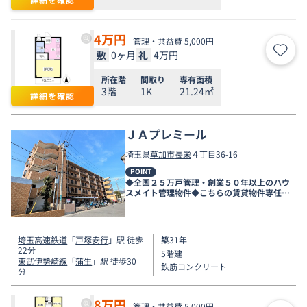
4
万円
管理・共益費 5,000円
敷
0ヶ月
礼
4万円
お気
所在階
間取り
専有面積
3階
1K
21.24㎡
詳細を確認
ＪＡプレミール
埼玉県
草加市
長栄
４丁目36-16
POINT
◆全国２５万戸管理・創業５０年以上のハウ
スメイト管理物件◆こちらの賃貸物件専任店
舗は新越谷店です◆
埼玉高速鉄道
「
戸塚安行
」駅 徒歩
築31年
22分
5階建
東武伊勢崎線
「
蒲生
」駅 徒歩30
鉄筋コンクリート
分
8
万円
管理・共益費 5,000円