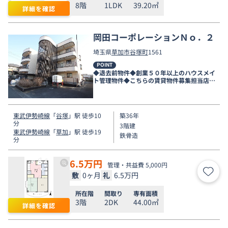
8階
1LDK
39.20㎡
詳細を確認
岡田コーポレーションＮｏ．２
埼玉県
草加市
谷塚町
1561
POINT
◆退去前物件◆創業５０年以上のハウスメイ
ト管理物件◆こちらの賃貸物件募集担当店舗
は新越谷店です◆
東武伊勢崎線
「
谷塚
」駅 徒歩10
築36年
分
3階建
東武伊勢崎線
「
草加
」駅 徒歩19
鉄骨造
分
6.5
万円
管理・共益費 5,000円
敷
0ヶ月
礼
6.5万円
お気
所在階
間取り
専有面積
3階
2DK
44.00㎡
詳細を確認