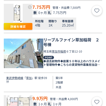
7.75
万円
管理・共益費 7,500円
敷
0ヶ月
礼
7.75万円
お気
所在階
間取り
専有面積
4階
1K
25.20㎡
詳細を確認
リーブルファイン草加稲荷 ２
号棟
埼玉県
草加市
稲荷
６丁目12-10
POINT
◆退去前物件◆創業５０年以上のハウスメイ
ト管理物件◆こちらの賃貸物件募集担当店舗
は新越谷店です◆
東武伊勢崎線
「
草加
」駅 徒歩39
築5年
分
2階建
木造
9.9
万円
管理・共益費 4,000円
敷
1ヶ月
礼
1ヶ月
お気