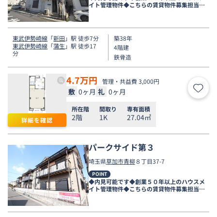
イト管理物件◆こちらの賃貸物件募集担当店
舗は新越谷店です◆
東武伊勢崎線
「
新田
」駅 徒歩7分
築38年
東武伊勢崎線
「
蒲生
」駅 徒歩17
4階建
分
鉄骨造
4.7
万円
管理・共益費 3,000円
敷
0ヶ月
礼
0ヶ月
お気
所在階
間取り
専有面積
2階
1K
27.04㎡
詳細を確認
パークサイド第３
埼玉県
草加市
青柳
８丁目37-7
POINT
◆内見可能です◆創業５０年以上のハウスメ
イト管理物件◆こちらの賃貸物件募集担当店
舗は新越谷店です◆