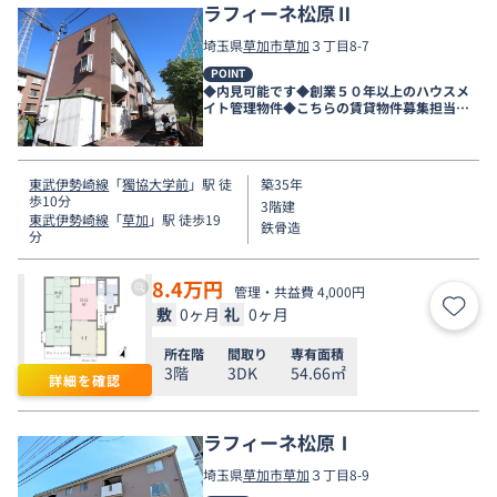
ラフィーネ松原Ⅱ
埼玉県
草加市
草加
３丁目8-7
POINT
◆内見可能です◆創業５０年以上のハウスメ
イト管理物件◆こちらの賃貸物件募集担当店
舗は新越谷店です◆
東武伊勢崎線
「
獨協大学前
」駅 徒
築35年
歩10分
3階建
東武伊勢崎線
「
草加
」駅 徒歩19
鉄骨造
分
8.4
万円
管理・共益費 4,000円
敷
0ヶ月
礼
0ヶ月
お気
所在階
間取り
専有面積
3階
3DK
54.66㎡
詳細を確認
ラフィーネ松原Ⅰ
埼玉県
草加市
草加
３丁目8-9