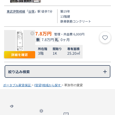
東武伊勢崎線
「
谷塚
」駅 徒歩7分
築19年
13階建
鉄骨鉄筋コンクリート
7.8
万円
管理・共益費 6,000円
敷
7.8万円
礼
0ヶ月
お気
所在階
間取り
専有面積
3階
1K
25.20㎡
詳細を確認
絞り込み検索
ポータブル家賃保証
>
(賃貸)地域から探す
>
草加市の賃貸