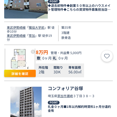
POINT
◆退去前物件◆創業５０年以上のハウスメイ
ト管理物件◆こちらの賃貸物件募集担当店舗
は新越谷店です◆
東武伊勢崎線
「
獨協大学前
」駅 徒
築35年
歩10分
3階建
東武伊勢崎線
「
草加
」駅 徒歩19
鉄骨造
分
8
万円
管理・共益費 5,000円
敷
0ヶ月
礼
0ヶ月
お気
所在階
間取り
専有面積
2階
3DK
56.00㎡
詳細を確認
コンフォリア谷塚
埼玉県
草加市
瀬崎
３丁目３８－３
POINT
礼金０ヶ月■1年以内解約時賃料1ヶ月分違約
金有