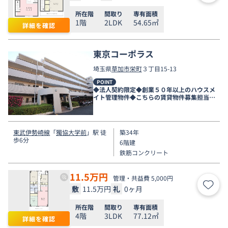
所在階
間取り
専有面積
1階
2LDK
54.65㎡
詳細を確認
東京コーポラス
埼玉県
草加市
栄町
３丁目15-13
POINT
◆法人契約限定◆創業５０年以上のハウスメ
イト管理物件◆こちらの賃貸物件募集担当店
舗は新越谷店です◆
東武伊勢崎線
「
獨協大学前
」駅 徒
築34年
歩6分
6階建
鉄筋コンクリート
11.5
万円
管理・共益費 5,000円
敷
11.5万円
礼
0ヶ月
お気
所在階
間取り
専有面積
4階
3LDK
77.12㎡
詳細を確認