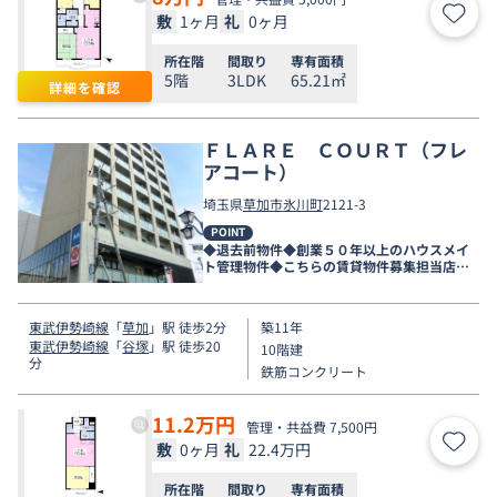
敷
1ヶ月
礼
0ヶ月
お気
所在階
間取り
専有面積
5階
3LDK
65.21㎡
詳細を確認
ＦＬＡＲＥ ＣＯＵＲＴ（フレ
アコート）
埼玉県
草加市
氷川町
2121-3
POINT
◆退去前物件◆創業５０年以上のハウスメイ
ト管理物件◆こちらの賃貸物件募集担当店舗
は新越谷店です◆
東武伊勢崎線
「
草加
」駅 徒歩2分
築11年
東武伊勢崎線
「
谷塚
」駅 徒歩20
10階建
分
鉄筋コンクリート
11.2
万円
管理・共益費 7,500円
敷
0ヶ月
礼
22.4万円
お気
所在階
間取り
専有面積