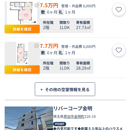
7.5
万円
管理・共益費 6,000円
敷
0ヶ月
礼
1ヶ月
お気
所在階
間取り
専有面積
2階
1LDK
27.73㎡
詳細を確認
7.7
万円
管理・共益費 6,000円
敷
0ヶ月
礼
1ヶ月
お気
所在階
間取り
専有面積
2階
1LDK
28.29㎡
詳細を確認
+
その他の空室情報を見る
リバーコープ金明
埼玉県
草加市
金明町
226-19
POINT
◆内見可能です◆創業５０年以上のハウスメ