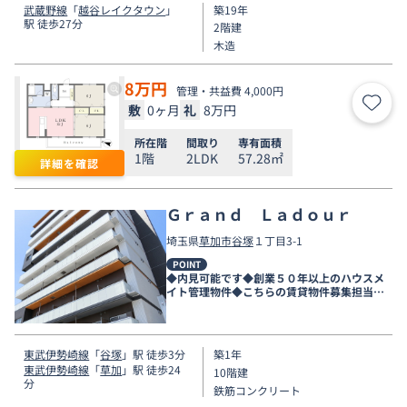
武蔵野線
「
越谷レイクタウン
」
築19年
駅 徒歩27分
2階建
木造
8
万円
管理・共益費 4,000円
敷
0ヶ月
礼
8万円
お気
所在階
間取り
専有面積
1階
2LDK
57.28㎡
詳細を確認
Ｇｒａｎｄ Ｌａｄｏｕｒ
埼玉県
草加市
谷塚
１丁目3-1
POINT
◆内見可能です◆創業５０年以上のハウスメ
イト管理物件◆こちらの賃貸物件募集担当店
舗は新越谷店です◆
東武伊勢崎線
「
谷塚
」駅 徒歩3分
築1年
東武伊勢崎線
「
草加
」駅 徒歩24
10階建
分
鉄筋コンクリート