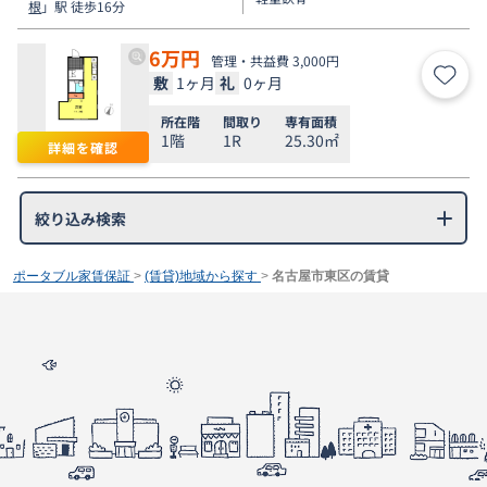
根
」駅 徒歩16分
6
万円
管理・共益費 3,000円
敷
1ヶ月
礼
0ヶ月
お気
所在階
間取り
専有面積
1階
1R
25.30㎡
詳細を確認
絞り込み検索
ポータブル家賃保証
>
(賃貸)地域から探す
>
名古屋市東区の賃貸