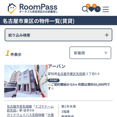
0
0
名古屋市東区の物件一覧(賃貸)
絞り込み検索
1
件表示
アーバン
愛知県
名古屋市東区
矢田南
３丁目5-9
POINT
☆ご契約開始から6ヶ月間は賃料50,000円で
す☆
名古屋市営名城線
「
ナゴヤドーム
築1年未満
前矢田
」駅 徒歩9分
3階建
ガイドウェイバス志段味線
「
大曽
軽量鉄骨