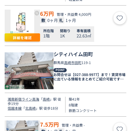
6
万円
管理・共益費 4,000円
敷
0ヶ月
礼
1ヶ月
お気
所在階
間取り
専有面積
1階
1K
22.63㎡
詳細を確認
シティハイム田町
群馬県
高崎市
田町
119-1
POINT
お問合せは【027-388-9977】まで！賃貸市場
に出ている情報をまとめてご紹介可能です☆
是非お電話でリアルタイムの空室状況をご確
認くださいませ♪
湘南新宿ライン高海
「
高崎
」駅 徒
築41年
歩19分
8階建
信越本線
「
北高崎
」駅 徒歩18分
鉄筋コンクリート
7.5
万円
管理・共益費 -