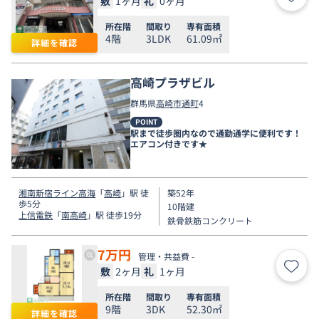
敷
1ヶ月
礼
0ヶ月
お気
所在階
間取り
専有面積
4階
3LDK
61.09㎡
詳細を確認
高崎プラザビル
群馬県
高崎市
通町
4
POINT
駅まで徒歩圏内なので通勤通学に便利です！
エアコン付きです★
湘南新宿ライン高海
「
高崎
」駅 徒
築52年
歩5分
10階建
上信電鉄
「
南高崎
」駅 徒歩19分
鉄骨鉄筋コンクリート
7
万円
管理・共益費 -
敷
2ヶ月
礼
1ヶ月
お気
所在階
間取り
専有面積
9階
3DK
52.30㎡
詳細を確認