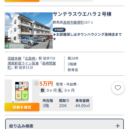
サンテラスウエハラ２号棟
群馬県
高崎市
飯塚町
167-1
POINT
★お部屋探しはタウンハウジング高崎店まで
★
信越本線
「
北高崎
」駅 徒歩7分
築28年
湘南新宿ライン高海
「
高崎問屋
3階建
町
」駅 徒歩31分
鉄骨造
5
万円
管理・共益費 -
敷
0ヶ月
礼
0ヶ月
お気
所在階
間取り
専有面積
3階
2DK
44.00㎡
詳細を確認
絞り込み検索