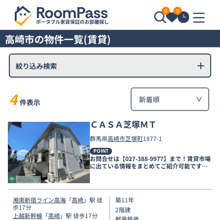
0
0
高崎市の物件一覧(賃貸)
絞り込み検索
4
件表示
ＣＡＳＡ芝塚ＭＴ
群馬県
高崎市
芝塚町
1877-1
POINT
お問合せは【027-388-9977】まで！賃貸市場
に出ている情報をまとめてご紹介可能です☆
是非お電話でリアルタイムの空室状況をご確
認くださいませ♪
湘南新宿ライン高海
「
高崎
」駅 徒
築11年
歩17分
2階建
上越新幹線
「
高崎
」駅 徒歩17分
軽量鉄骨