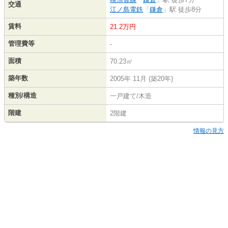
交通
江ノ島電鉄
「
鎌倉
」駅 徒歩8分
賃料
21.2万円
管理費等
-
面積
70.23㎡
築年数
2005年 11月 (築20年)
種別/構造
一戸建て/木造
階建
2階建
情報の見方