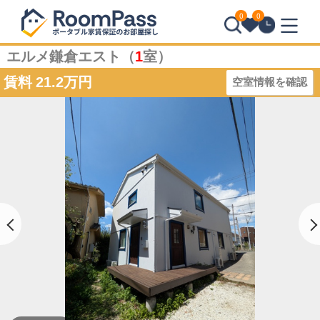
0
0
エルメ鎌倉エスト（
1
室）
賃料
21.2万円
空室情報を確認