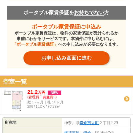
ポータブル家賃保証を
お持ちでない
方
ポータブル家賃保証に申込み
ポータブル家賃保証は、物件の家賃保証が受けられるか
事前にわかるサービスです。本物件に申し込むには、
「ポータブル家賃保証」
への申し込みが必要になります。
お申し込み画面に進む
空室一覧
21.2
万
円
NEW
(管理費・共益費 -)
敷：2ヶ月｜礼：0ヶ月
2階 / 1LDK / 70.23㎡
所在地
神奈川県
鎌倉市
大町
２丁目2-29
横須賀線
「
鎌倉
」駅 徒歩7分