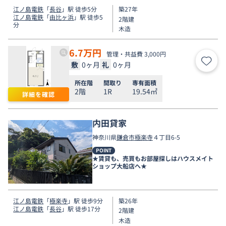
江ノ島電鉄
「
長谷
」駅 徒歩5分
築27年
江ノ島電鉄
「
由比ヶ浜
」駅 徒歩5
2階建
分
木造
6.7
万円
管理・共益費 3,000円
敷
0ヶ月
礼
0ヶ月
お気
所在階
間取り
専有面積
2階
1R
19.54㎡
詳細を確認
内田貸家
神奈川県
鎌倉市
極楽寺
４丁目6-5
POINT
★賃貸も、売買もお部屋探しはハウスメイト
ショップ大船店へ★
江ノ島電鉄
「
極楽寺
」駅 徒歩9分
築26年
江ノ島電鉄
「
長谷
」駅 徒歩17分
2階建
木造