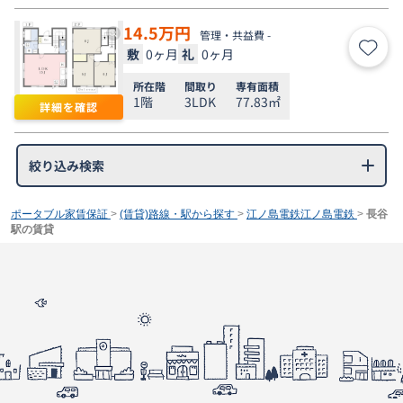
14.5
万円
管理・共益費 -
敷
0ヶ月
礼
0ヶ月
お気
所在階
間取り
専有面積
1階
3LDK
77.83㎡
詳細を確認
絞り込み検索
ポータブル家賃保証
>
(賃貸)路線・駅から探す
>
江ノ島電鉄江ノ島電鉄
>
長谷
駅の賃貸