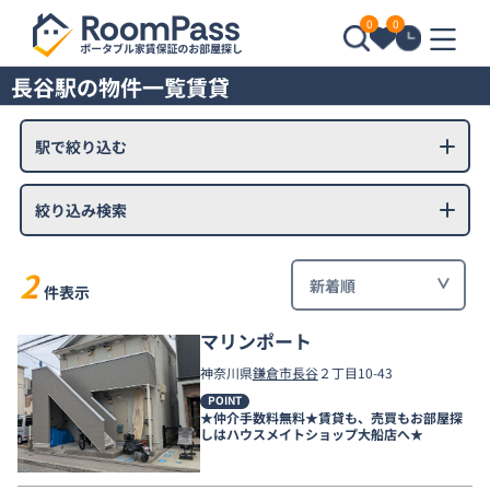
0
0
長谷駅の物件一覧賃貸
駅で絞り込む
絞り込み検索
2
件表示
マリンポート
神奈川県
鎌倉市
長谷
２丁目10-43
POINT
★仲介手数料無料★賃貸も、売買もお部屋探
しはハウスメイトショップ大船店へ★