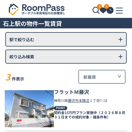
0
0
石上駅の物件一覧賃貸
駅で絞り込む
絞り込み検索
3
件表示
フラットＭ藤沢
神奈川県
藤沢市
本鵠沼
１丁目7-18
POINT
契約金15万円プラン実施中（２０２６年８月
３１日までの成約対象・諸条件有）