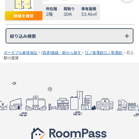
所在階
間取り
専有面積
2階
3DK
53.46㎡
詳細を確認
絞り込み検索
ポータブル家賃保証
>
(賃貸)路線・駅から探す
>
江ノ島電鉄江ノ島電鉄
>
石上
駅の賃貸