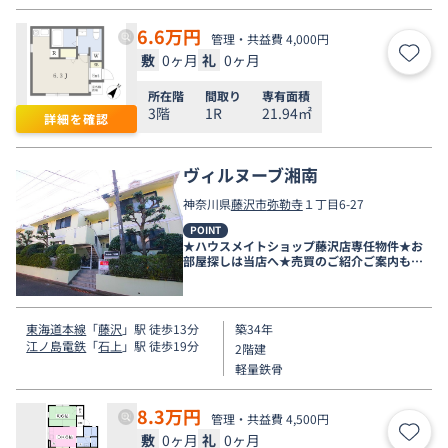
6.6
万円
管理・共益費 4,000円
敷
0ヶ月
礼
0ヶ月
お気
所在階
間取り
専有面積
3階
1R
21.94㎡
詳細を確認
ヴィルヌーブ湘南
神奈川県
藤沢市
弥勒寺
１丁目6-27
POINT
★ハウスメイトショップ藤沢店専任物件★お
部屋探しは当店へ★売買のご紹介ご案内も可
能です★
東海道本線
「
藤沢
」駅 徒歩13分
築34年
江ノ島電鉄
「
石上
」駅 徒歩19分
2階建
軽量鉄骨
8.3
万円
管理・共益費 4,500円
敷
0ヶ月
礼
0ヶ月
お気