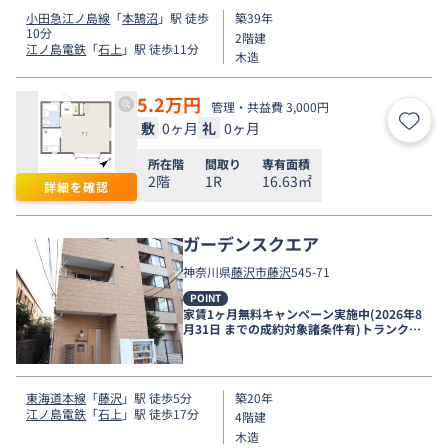
小田急江ノ島線
「
本鵠沼
」駅 徒歩
築39年
10分
2階建
江ノ島電鉄
「
石上
」駅 徒歩11分
木造
5.2
万円
管理・共益費 3,000円
敷
0ヶ月
礼
0ヶ月
お気
所在階
間取り
専有面積
2階
1R
16.63㎡
詳細を確認
ガーデンスクエア
神奈川県
藤沢市
藤沢
545-71
POINT
家賃1ヶ月無料キャンペーン実施中(2026年8
月31日 までの成約対象諸条件有)トランクル
ーム付き♪
東海道本線
「
藤沢
」駅 徒歩5分
築20年
江ノ島電鉄
「
石上
」駅 徒歩17分
4階建
木造