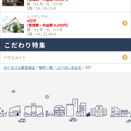
敷：0ヶ月｜礼：0ヶ月
2階 / 1K / 26.71㎡
レジデンスＫ
4
万
円
(管理費・共益費 4,000円)
敷：0ヶ月｜礼：0ヶ月
2階 / 1K / 22.68㎡
こだわり特集
ハウスメイト
ポータブル家賃保証
>
物件一覧
>
コーポいずみⅢ
>
107