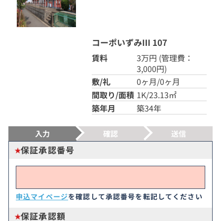
コーポいずみⅢ 107
賃料
3万円
(管理費：
3,000円)
敷/礼
0ヶ月/0ヶ月
間取り/面積
1K/23.13㎡
築年月
築34年
入力
確認
送信
保証承認番号
申込マイページ
を確認して承認番号を転記してください
保証承認額