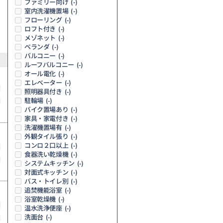
ファミリー向け
(-)
室内洗濯機置場
(-)
フローリング
(-)
ロフト付き
(-)
メゾネット
(-)
ベランダ
(-)
バルコニー
(-)
ルーフバルコニー
(-)
オール電化
(-)
エレベーター
(-)
照明器具付き
(-)
駐輪場
(-)
バイク置場あり
(-)
家具・家電付き
(-)
洗濯機置場有
(-)
外観タイル張り
(-)
コンロ２口以上
(-)
食器洗い乾燥機
(-)
システムキッチン
(-)
対面式キッチン
(-)
バス・トイレ別
(-)
追焚機能浴室
(-)
浴室乾燥機
(-)
温水洗浄便座
(-)
洗面台
(-)