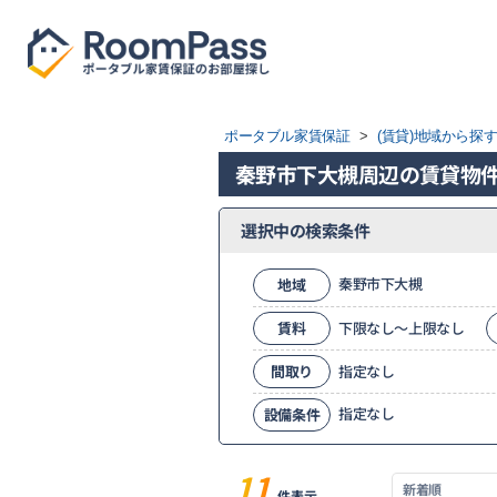
ポータブル家賃保証
>
(賃貸)地域から探
秦野市下大槻周辺の賃貸物
選択中の検索条件
秦野市下大槻
地域
賃料
下限なし～上限なし
間取り
指定なし
指定なし
設備条件
11
件表示