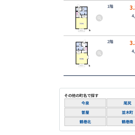
1階
3.
4
2階
3.
4
その他の町名で探す
今泉
尾尻
曽屋
並木町
鶴巻北
鶴巻南