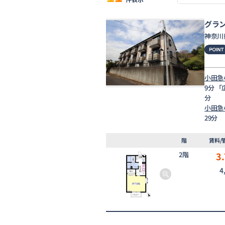
グラ
神奈川
小田急
9分 
分
小田急
29分
階
賃料/
2階
3.
4