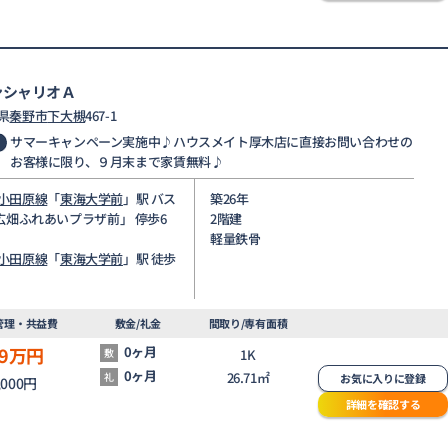
ンシャリオＡ
県
秦野市
下大槻
467-1
サマーキャンペーン実施中♪ハウスメイト厚木店に直接お問い合わせの
お客様に限り、９月末まで家賃無料♪
小田原線
「
東海大学前
」駅 バス
築26年
「広畑ふれあいプラザ前」 停歩6
2階建
軽量鉄骨
小田原線
「
東海大学前
」駅 徒歩
管理・共益費
敷金/礼金
間取り/専有面積
9
万円
0ヶ月
敷
1K
0ヶ月
26.71㎡
礼
お気に入りに登録
,000円
詳細を確認する