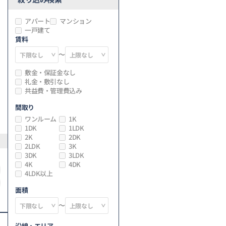
アパート
マンション
一戸建て
賃料
～
敷金・保証金なし
礼金・敷引なし
共益費・管理費込み
間取り
ワンルーム
1K
1DK
1LDK
2K
2DK
2LDK
3K
3DK
3LDK
4K
4DK
4LDK以上
面積
～
沿線・エリア