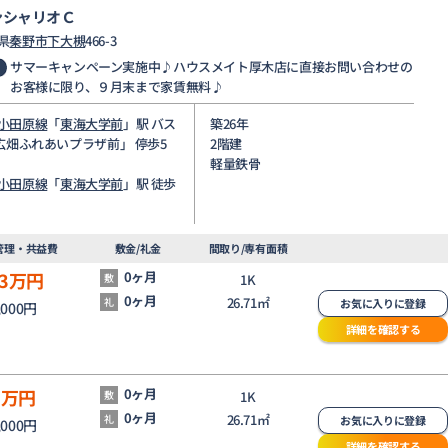
ンシャリオＣ
県
秦野市
下大槻
466-3
サマーキャンペーン実施中♪ハウスメイト厚木店に直接お問い合わせの
お客様に限り、９月末まで家賃無料♪
小田原線
「
東海大学前
」駅 バス
築26年
「広畑ふれあいプラザ前」 停歩5
2階建
軽量鉄骨
小田原線
「
東海大学前
」駅 徒歩
管理・共益費
敷金/礼金
間取り/専有面積
3
万円
0ヶ月
敷
1K
0ヶ月
26.71㎡
礼
お気に入りに登録
,000円
詳細を確認する
3
万円
0ヶ月
敷
1K
0ヶ月
26.71㎡
礼
お気に入りに登録
,000円
詳細を確認する