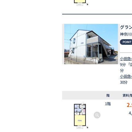
グラ
神奈川
小田急
9分 
分
小田急
30分
階
賃料/
1階
2.
4