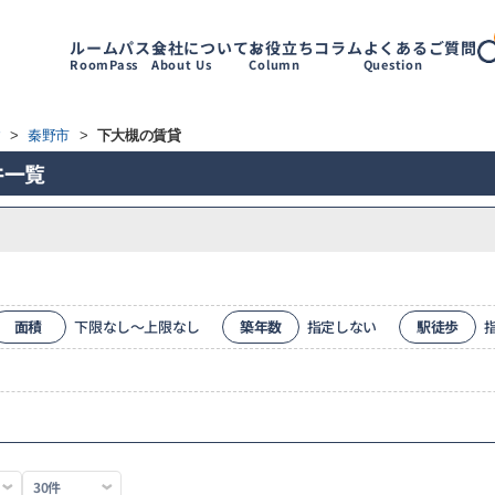
ルームパス
会社について
お役立ちコラム
よくあるご質問
RoomPass
About Us
Column
Question
す
>
秦野市
>
下大槻の賃貸
件一覧
面積
下限なし～上限なし
築年数
指定しない
駅徒歩