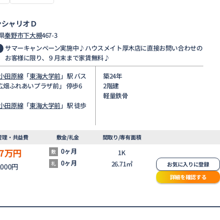
ンシャリオＤ
県
秦野市
下大槻
467-3
サマーキャンペーン実施中♪ハウスメイト厚木店に直接お問い合わせの
お客様に限り、９月末まで家賃無料♪
小田原線
「
東海大学前
」駅 バス
築24年
「広畑ふれあいプラザ前」 停歩6
2階建
軽量鉄骨
小田原線
「
東海大学前
」駅 徒歩
管理・共益費
敷金/礼金
間取り/専有面積
7
万円
0ヶ月
敷
1K
0ヶ月
26.71㎡
礼
お気に入りに登録
,000円
詳細を確認する