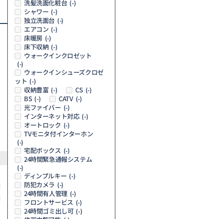
洗髪洗面化粧台
(-)
シャワー
(-)
独立洗面台
(-)
エアコン
(-)
床暖房
(-)
床下収納
(-)
ウォークインクロゼット
(-)
ウォークインシューズクロゼ
ット
(-)
収納豊富
CS
(-)
(-)
BS
CATV
(-)
(-)
光ファイバー
(-)
インターネット対応
(-)
オートロック
(-)
TVモニタ付インターホン
(-)
宅配ボックス
(-)
24時間緊急通報システム
(-)
ディンプルキー
(-)
防犯カメラ
(-)
24時間有人管理
(-)
フロントサービス
(-)
24時間ゴミ出し可
(-)