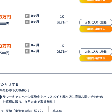
3
万円
0ヶ月
敷
1K
0ヶ月
26.71㎡
礼
お気に入りに登録
,000円
詳細を確認する
3
万円
0ヶ月
敷
1K
0ヶ月
26.71㎡
礼
お気に入りに登録
,500円
詳細を確認する
ンシャリオＢ
県
秦野市
下大槻
466-3
サマーキャンペーン実施中♪ハウスメイト厚木店に直接お問い合わせの
お客様に限り、９月末まで家賃無料♪
小田原線
「
東海大学前
」駅 バス
築26年