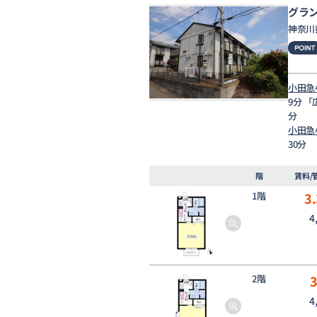
グラ
神奈川
小田急
9分 
分
小田急
30分
階
賃料/
1階
3.
4
2階
4