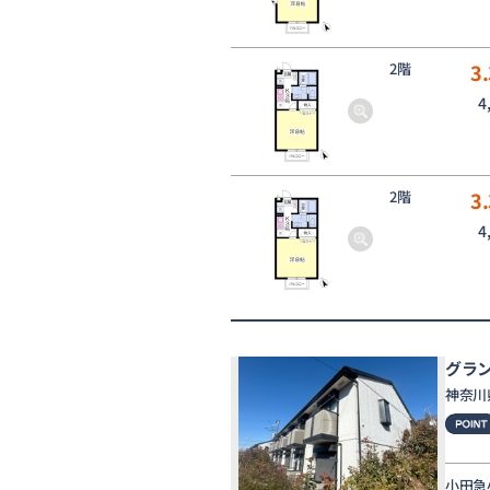
2階
3.
4
2階
3.
4
グラ
神奈川
小田急