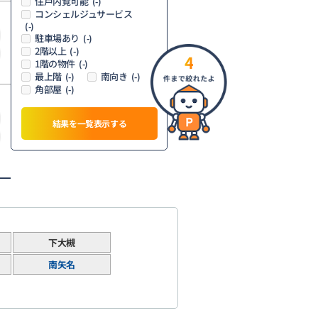
住戸内覧可能
(-)
コンシェルジュサービス
(-)
駐車場あり
(-)
2階以上
(-)
4
1階の物件
(-)
最上階
南向き
(-)
(-)
角部屋
(-)
結果を一覧表示する
下大槻
南矢名