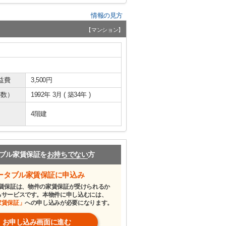
情報の見方
【マンション】
益費
3,500円
年数）
1992年 3月 ( 築34年 )
4階建
ブル家賃保証を
お持ちでない
方
ータブル家賃保証に申込み
賃保証は、物件の家賃保証が受けられるか
るサービスです。本物件に申し込むには、
家賃保証」
への申し込みが必要になります。
お申し込み画面に進む