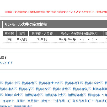
※地図上に表示される物件の位置は付近住所に所在することを表すものであり、実際の物
サンモール大井
の空室情報
所在階
賃料
管理費・共益費
敷金/礼金/保証金/償却/敷引
3階
8.2万円
3,500円
/
/
/
/
0ヶ月
0ヶ月
-
-
-
ら探す
ウスメイト
区
横浜市中区
横浜市南区
横浜市保土ケ谷区
横浜市磯子区
横浜市金沢区
横浜市瀬谷区
横浜市栄区
横浜市泉区
横浜市青葉区
横浜市都筑区
川崎市川
区
川崎市麻生区
相模原市緑区
相模原市中央区
相模原市南区
横須賀市
平
市
海老名市
座間市
南足柄市
綾瀬市
三浦郡葉山町
高座郡寒川町
中郡大磯
郡開成町
愛甲郡愛川町