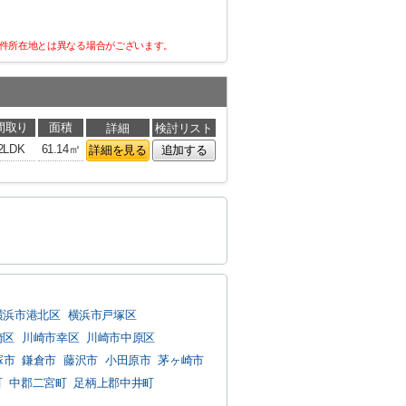
件所在地とは異なる場合がございます。
間取り
面積
詳細
検討リスト
2LDK
61.14㎡
詳細を見る
追加する
横浜市港北区
横浜市戸塚区
崎区
川崎市幸区
川崎市中原区
塚市
鎌倉市
藤沢市
小田原市
茅ヶ崎市
町
中郡二宮町
足柄上郡中井町