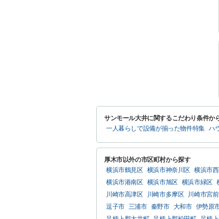
サンモール大井に関するこだわり条件か
一人暮らしで設備が揃った物件特集
ハ
厚木市以外の市区町村から探す
横浜市鶴見区
横浜市神奈川区
横浜市西
横浜市港南区
横浜市旭区
横浜市緑区
川崎市高津区
川崎市多摩区
川崎市宮前
逗子市
三浦市
秦野市
大和市
伊勢原
足柄上郡大井町
足柄上郡松田町
足柄上