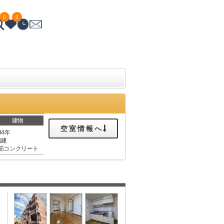
0
0
建物
空室情報へ
34年
階建
筋コンクリート