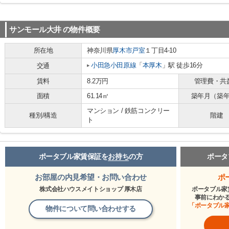
サンモール大井
の物件概要
所在地
神奈川県
厚木市
戸室
１丁目4-10
小田急小田原線
「
本厚木
」駅 徒歩16分
交通
賃料
8.2万円
管理費・共
面積
61.14㎡
築年月（築
マンション / 鉄筋コンクリー
種別/構造
階建
ト
ポータブル家賃保証を
お持ち
の方
ポータ
お部屋の内見希望・お問い合わせ
ポ
株式会社ハウスメイトショップ 厚木店
ポータブル家
事前にわか
「ポータブル
物件について問い合わせする