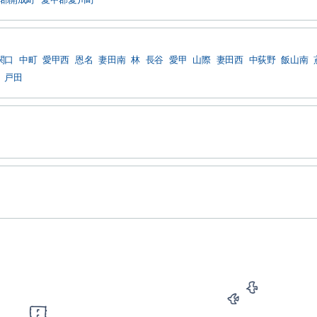
関口
中町
愛甲西
恩名
妻田南
林
長谷
愛甲
山際
妻田西
中荻野
飯山南
戸田