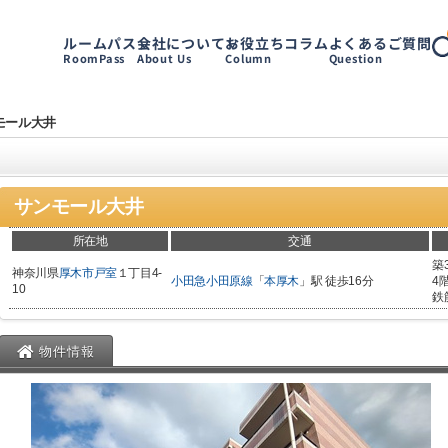
ルームパス
会社について
お役立ちコラム
よくあるご質問
RoomPass
About Us
Column
Question
モール大井
サンモール大井
所在地
交通
築
神奈川県
厚木市
戸室
１丁目4-
小田急小田原線
「
本厚木
」駅 徒歩16分
4
10
鉄
物件情報