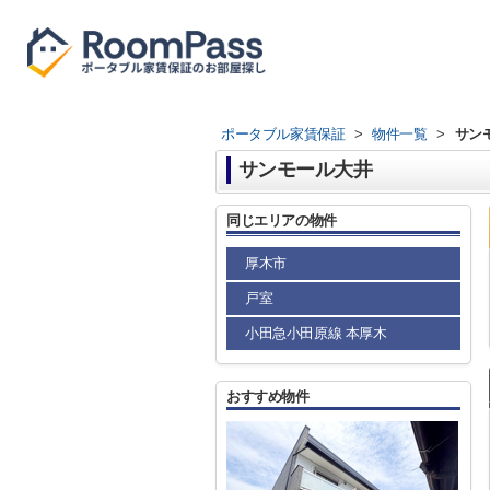
ポータブル家賃保証
>
物件一覧
>
サン
サンモール大井
同じエリアの物件
厚木市
戸室
小田急小田原線 本厚木
おすすめ物件