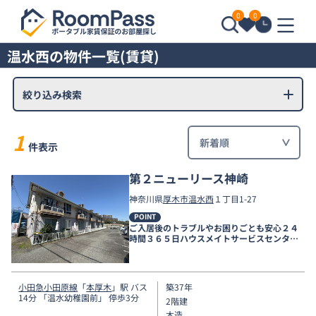
0
0
温水西の物件一覧(賃貸)
絞り込み検索
1
件表示
第２ニューリース神崎
神奈川県
厚木市
温水西
１丁目1-27
POINT
ご入居後のトラブルやお困りごとも安心２４
時間３６５日ハウスメイトサービスセンター
電話受付対応。
小田急小田原線
「
本厚木
」駅 バス
築37年
14分 「温水幼稚園前」 停歩3分
2階建
木造