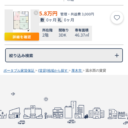
5.8
万円
管理・共益費 3,000円
敷
0ヶ月
礼
0ヶ月
お気
所在階
間取り
専有面積
2階
3DK
46.37㎡
詳細を確認
絞り込み検索
ポータブル家賃保証
>
(賃貸)地域から探す
>
厚木市
>
温水西の賃貸