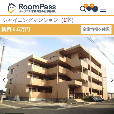
0
0
シャイニングマンション（
1
室）
賃料
6.5万円
空室情報を確認