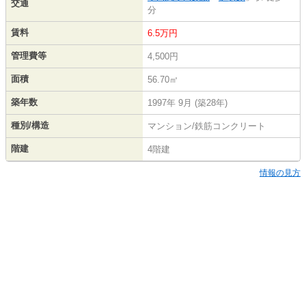
交通
分
賃料
6.5万円
管理費等
4,500円
面積
56.70㎡
築年数
1997年 9月 (築28年)
種別/構造
マンション/鉄筋コンクリート
階建
4階建
情報の見方