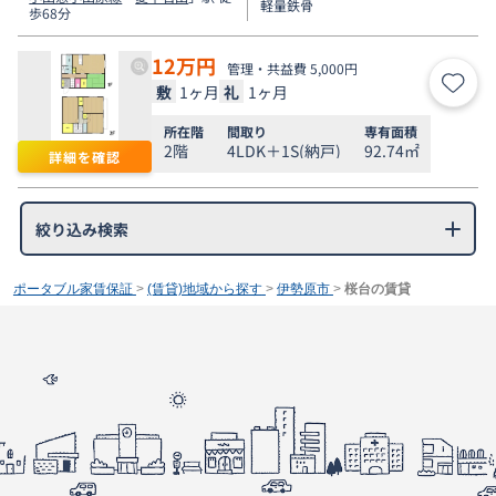
軽量鉄骨
歩68分
12
万円
管理・共益費 5,000円
敷
1ヶ月
礼
1ヶ月
お気
所在階
間取り
専有面積
2階
4LDK＋1S(納戸)
92.74㎡
詳細を確認
絞り込み検索
ポータブル家賃保証
>
(賃貸)地域から探す
>
伊勢原市
>
桜台の賃貸