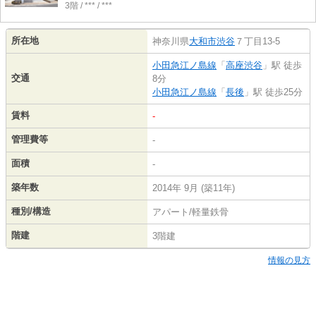
3階 / *** / ***
所在地
神奈川県
大和市
渋谷
７丁目13-5
小田急江ノ島線
「
高座渋谷
」駅 徒歩
交通
8分
小田急江ノ島線
「
長後
」駅 徒歩25分
賃料
-
管理費等
-
面積
-
築年数
2014年 9月 (築11年)
種別/構造
アパート/軽量鉄骨
階建
3階建
情報の見方