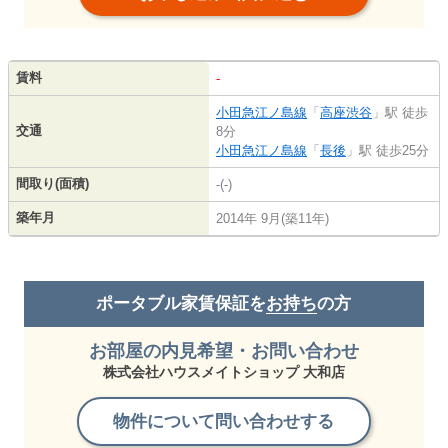
賃料
-
小田急江ノ島線
「
高座渋谷
」駅 徒歩
交通
8分
小田急江ノ島線
「
長後
」駅 徒歩25分
間取り(面積)
-(-)
築年月
2014年 9月(築11年)
ポータブル家賃保証を
お持ち
の方
お部屋の内見希望・お問い合わせ
株式会社ハウスメイトショップ 大和店
物件について問い合わせする