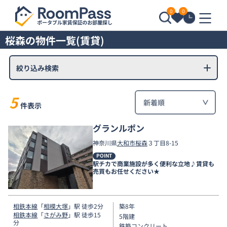
0
0
桜森の物件一覧(賃貸)
絞り込み検索
5
件表示
グランルポン
神奈川県
大和市
桜森
３丁目8-15
POINT
駅チカで商業施設が多く便利な立地♪賃貸も
売買もお任せください★
相鉄本線
「
相模大塚
」駅 徒歩2分
築8年
相鉄本線
「
さがみ野
」駅 徒歩15
5階建
分
鉄筋コンクリート