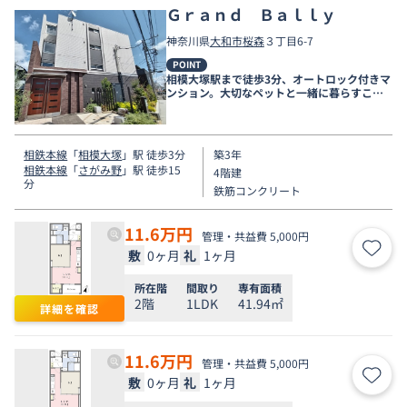
Ｇｒａｎｄ Ｂａｌｌｙ
神奈川県
大和市
桜森
３丁目6-7
POINT
相模大塚駅まで徒歩3分、オートロック付きマ
ンション。大切なペットと一緒に暮らすこと
も可能です♪
相鉄本線
「
相模大塚
」駅 徒歩3分
築3年
相鉄本線
「
さがみ野
」駅 徒歩15
4階建
分
鉄筋コンクリート
11.6
万円
管理・共益費 5,000円
敷
0ヶ月
礼
1ヶ月
お気
所在階
間取り
専有面積
2階
1LDK
41.94㎡
詳細を確認
11.6
万円
管理・共益費 5,000円
敷
0ヶ月
礼
1ヶ月
お気