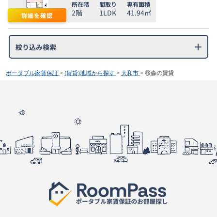
所在階
間取り
専有面積
2階
1LDK
41.94㎡
詳細を確認
絞り込み検索
ポータブル家賃保証
>
(賃貸)地域から探す
>
大和市
>
桜森の賃貸