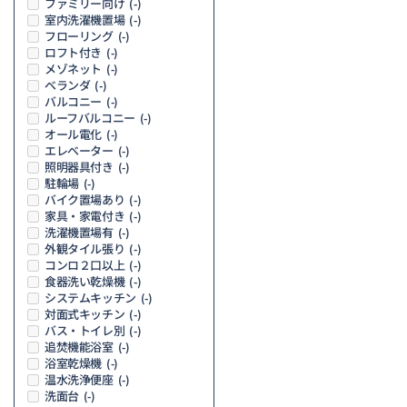
ファミリー向け
(-)
室内洗濯機置場
(-)
フローリング
(-)
ロフト付き
(-)
メゾネット
(-)
ベランダ
(-)
バルコニー
(-)
ルーフバルコニー
(-)
オール電化
(-)
エレベーター
(-)
照明器具付き
(-)
駐輪場
(-)
バイク置場あり
(-)
家具・家電付き
(-)
洗濯機置場有
(-)
外観タイル張り
(-)
コンロ２口以上
(-)
食器洗い乾燥機
(-)
システムキッチン
(-)
対面式キッチン
(-)
バス・トイレ別
(-)
追焚機能浴室
(-)
浴室乾燥機
(-)
温水洗浄便座
(-)
洗面台
(-)