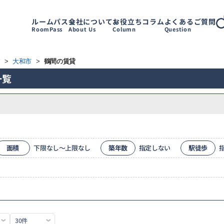
ルームパス
会社について
お役立ちコラム
よくあるご質問
RoomPass
About Us
Column
Question
す
>
大和市
>
鶴間の賃貸
一覧
面積
下限なし～上限なし
築年数
指定しない
駅徒歩