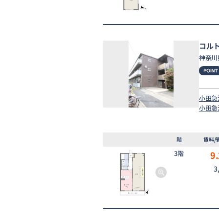
コル
神奈川
小田急
小田急
階
賃料/
3階
9.
3