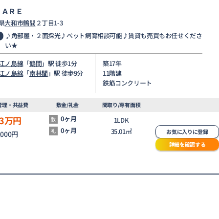
ＥＡＲＥ
県
大和市
鶴間
２丁目1-3
♪角部屋・２面採光♪ペット飼育相談可能♪賃貸も売買もお任せくださ
い★
江ノ島線
「
鶴間
」駅 徒歩1分
築17年
江ノ島線
「
南林間
」駅 徒歩9分
11階建
鉄筋コンクリート
管理・共益費
敷金/礼金
間取り/専有面積
3
万円
0ヶ月
敷
1LDK
0ヶ月
35.01㎡
礼
お気に入りに登録
,000円
詳細を確認する