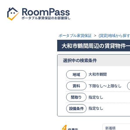
ポータブル家賃保証
>
(賃貸)地域から探
大和市鶴間周辺の賃貸物件
選択中の検索条件
大和市鶴間
地域
賃料
下限なし～上限なし
間取り
指定なし
指定なし
設備条件
4
件表示