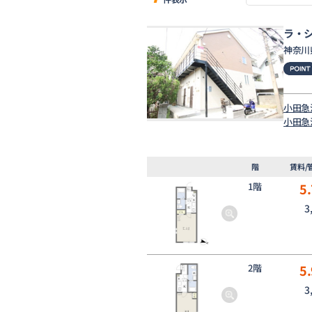
ラ・
神奈川
小田急
小田急
階
賃料/
1階
5.
3
2階
5.
3