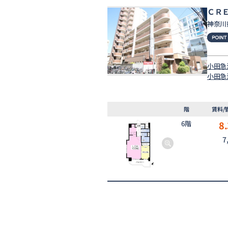
ＣＲ
神奈川
小田急
小田急
階
賃料/
6階
8.
7