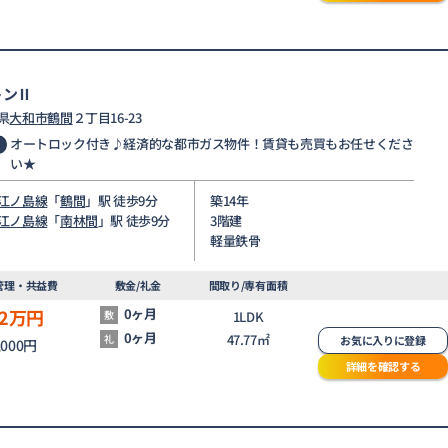
トンⅡ
県
大和市
鶴間
２丁目16-23
オートロック付き♪経済的な都市ガス物件！賃貸も売買もお任せくださ
い★
江ノ島線
「
鶴間
」駅 徒歩9分
築14年
江ノ島線
「
南林間
」駅 徒歩9分
3階建
軽量鉄骨
管理・共益費
敷金/礼金
間取り/専有面積
2
万円
0ヶ月
敷
1LDK
0ヶ月
47.77㎡
礼
お気に入りに登録
,000円
詳細を確認する