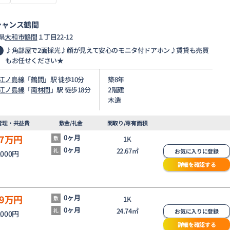
シャンス鶴間
県
大和市
鶴間
１丁目22-12
♪角部屋で2面採光♪顔が見えて安心のモニタ付ドアホン♪賃貸も売買
もお任せください★
江ノ島線
「
鶴間
」駅 徒歩10分
築8年
江ノ島線
「
南林間
」駅 徒歩18分
2階建
木造
管理・共益費
敷金/礼金
間取り/専有面積
7
万円
0ヶ月
敷
1K
0ヶ月
22.67㎡
礼
お気に入りに登録
,000円
詳細を確認する
9
万円
0ヶ月
敷
1K
0ヶ月
24.74㎡
礼
お気に入りに登録
,000円
詳細を確認する