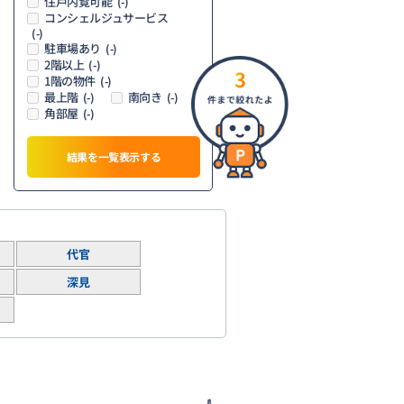
住戸内覧可能
(-)
コンシェルジュサービス
(-)
駐車場あり
(-)
2階以上
(-)
3
1階の物件
(-)
最上階
南向き
(-)
(-)
角部屋
(-)
結果を一覧表示する
代官
深見