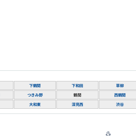
下鶴間
下和田
草柳
間
つきみ野
鶴間
西鶴間
大和東
深見西
渋谷