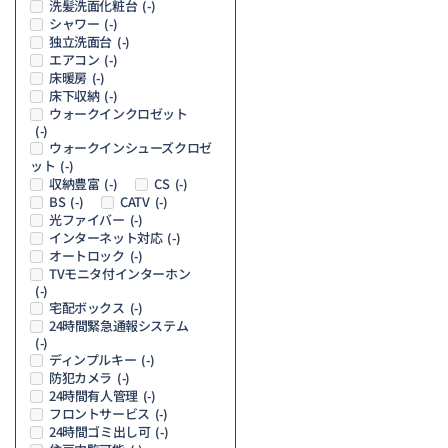
洗髪洗面化粧台
(-)
シャワー
(-)
独立洗面台
(-)
エアコン
(-)
床暖房
(-)
床下収納
(-)
ウォークインクロゼット
(-)
ウォークインシューズクロゼ
ット
(-)
収納豊富
CS
(-)
(-)
BS
CATV
(-)
(-)
光ファイバー
(-)
インターネット対応
(-)
オートロック
(-)
TVモニタ付インターホン
(-)
宅配ボックス
(-)
24時間緊急通報システム
(-)
ディンプルキー
(-)
防犯カメラ
(-)
24時間有人管理
(-)
フロントサービス
(-)
24時間ゴミ出し可
(-)