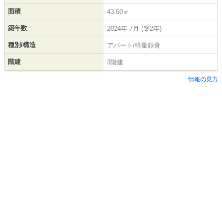
面積
43.60㎡
築年数
2024年 7月 (築2年)
種別/構造
アパート/軽量鉄骨
階建
3階建
情報の見方