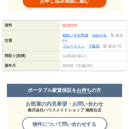
お申し込み画面に進む
賃料
10.9万円
相鉄いずみ野線
「
ゆめが丘
」駅 徒歩
交通
6分
ブルーライン
「
下飯田
」駅 徒歩7分
間取り(面積)
1LDK(43.60㎡)
築年月
2024年 7月(築2年)
ポータブル家賃保証を
お持ち
の方
お部屋の内見希望・お問い合わせ
株式会社ハウスメイトショップ 湘南台店
物件について問い合わせする