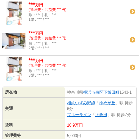
***
万円
(管理費・共益費 ***円)
敷：***｜礼：***
1階 / *** / ***
***
万円
(管理費・共益費 ***円)
敷：***｜礼：***
2階 / *** / ***
***
万円
(管理費・共益費 ***円)
敷：***｜礼：***
3階 / *** / ***
所在地
神奈川県
横浜市泉区
下飯田町
1543-1
相鉄いずみ野線
「
ゆめが丘
」駅 徒歩
交通
6分
ブルーライン
「
下飯田
」駅 徒歩7分
賃料
10.9万円
管理費等
5,000円