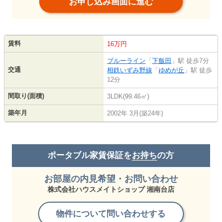
お申し込み画面に進む
賃料
16万円
ブルーライン
「
下飯田
」駅 徒歩7分
交通
相鉄いずみ野線
「
ゆめが丘
」駅 徒歩
12分
間取り(面積)
3LDK(99.46㎡)
築年月
2002年 3月(築24年)
ポータブル家賃保証を
お持ち
の方
お部屋の内見希望・お問い合わせ
株式会社ハウスメイトショップ 湘南台店
物件について問い合わせする