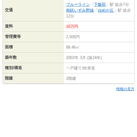
ブルーライン
「
下飯田
」駅 徒歩7分
交通
相鉄いずみ野線
「
ゆめが丘
」駅 徒歩
12分
賃料
16万円
管理費等
2,000円
面積
99.46㎡
築年数
2002年 3月 (築24年)
種別/構造
一戸建て/鉄骨造
階建
2階建
情報の見方