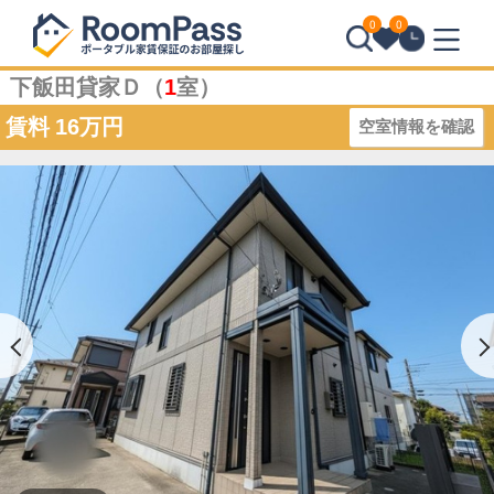
0
0
下飯田貸家Ｄ（
1
室）
賃料
16万円
空室情報を確認