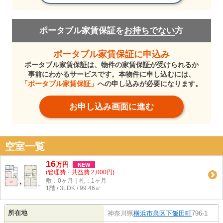
ポータブル家賃保証を
お持ちでない
方
ポータブル家賃保証に申込み
ポータブル家賃保証は、物件の家賃保証が受けられるか
事前にわかるサービスです。本物件に申し込むには、
「ポータブル家賃保証」
への申し込みが必要になります。
お申し込み画面に進む
空室一覧
16
万
円
NEW
(管理費・共益費 2,000円)
敷：0ヶ月｜礼：1ヶ月
1階 / 3LDK / 99.46㎡
所在地
神奈川県
横浜市泉区
下飯田町
796-1