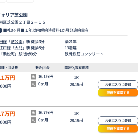
フォリア芝公園
港区
芝公園
２丁目２－１５
■礼0ヶ月■１年以内解約時賃料1か月分違約金有
田線
「
芝公園
」駅 徒歩3分
築21年
江戸線
「
大門
」駅 徒歩5分
13階建
「
浜松町
」駅 徒歩9分
鉄骨鉄筋コンクリート
管理・共益費
敷金/礼金
間取り/専有面積
.1
万円
16.1万円
敷
1R
0ヶ月
28.19㎡
礼
お気に入りに登録
,000円
詳細を確認する
.7
万円
16.7万円
敷
1R
0ヶ月
28.19㎡
礼
お気に入りに登録
,000円
詳細を確認する