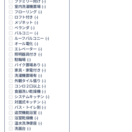
ファミリー向け
(-)
室内洗濯機置場
(-)
フローリング
(-)
ロフト付き
(-)
メゾネット
(-)
ベランダ
(-)
バルコニー
(-)
ルーフバルコニー
(-)
オール電化
(-)
エレベーター
(-)
照明器具付き
(-)
駐輪場
(-)
バイク置場あり
(-)
家具・家電付き
(-)
洗濯機置場有
(-)
外観タイル張り
(-)
コンロ２口以上
(-)
食器洗い乾燥機
(-)
システムキッチン
(-)
対面式キッチン
(-)
バス・トイレ別
(-)
追焚機能浴室
(-)
浴室乾燥機
(-)
温水洗浄便座
(-)
洗面台
(-)