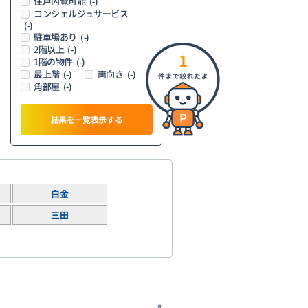
住戸内覧可能
(-)
コンシェルジュサービス
(-)
駐車場あり
(-)
2階以上
(-)
1
1階の物件
(-)
最上階
南向き
(-)
(-)
角部屋
(-)
結果を一覧表示する
白金
三田