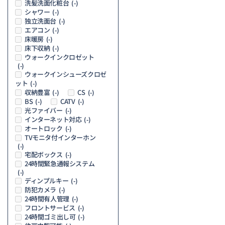
洗髪洗面化粧台
(-)
シャワー
(-)
独立洗面台
(-)
エアコン
(-)
床暖房
(-)
床下収納
(-)
ウォークインクロゼット
(-)
ウォークインシューズクロゼ
ット
(-)
収納豊富
CS
(-)
(-)
BS
CATV
(-)
(-)
光ファイバー
(-)
インターネット対応
(-)
オートロック
(-)
TVモニタ付インターホン
(-)
宅配ボックス
(-)
24時間緊急通報システム
(-)
ディンプルキー
(-)
防犯カメラ
(-)
24時間有人管理
(-)
フロントサービス
(-)
24時間ゴミ出し可
(-)