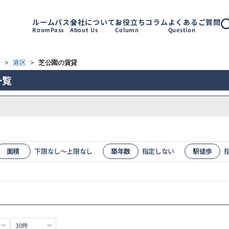
ルームパス
会社について
お役立ちコラム
よくあるご質問
RoomPass
About Us
Column
Question
す
>
港区
>
芝公園の賃貸
一覧
面積
下限なし～上限なし
築年数
指定しない
駅徒歩