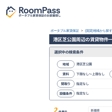
ポータブル家賃保証
>
(賃貸)地域から探
港区芝公園周辺の賃貸物件
選択中の検索条件
港区芝公園
地域
賃料
下限なし～上限なし
間取り
指定なし
指定なし
設備条件
2
件表示