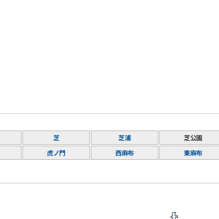
芝
芝浦
芝公園
虎ノ門
西麻布
東麻布