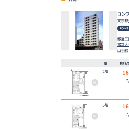
コン
東京都
都営三
都営大
山手線
階
賃料/
2階
16
7
6階
16
7