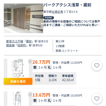
パークアクシス浅草・蔵前
東京都
台東区
寿
３丁目13-6
POINT
最新の情報やお部屋のご相談については青戸
店までご連絡・ご相談いただければと思いま
す。
都営大江戸線
「
蔵前
」駅 徒歩2分
築13年
銀座線
「
田原町
」駅 徒歩6分
13階建
鉄筋コンクリート
20.7
万円
管理・共益費 12,000円
敷
1ヶ月
礼
1ヶ月
お気
所在階
間取り
専有面積
5階
1LDK
42.65㎡
詳細を確認
13.6
万円
管理・共益費 10,000円
敷
1ヶ月
礼
1ヶ月
お気