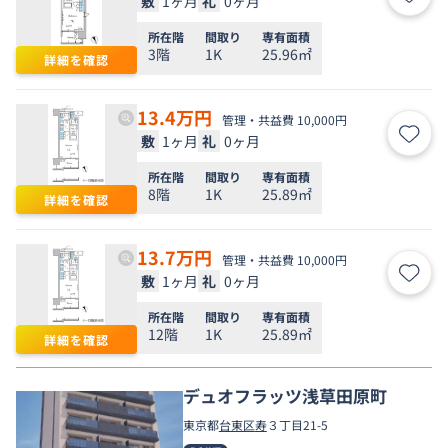
敷
1ヶ月
礼
0ヶ月
お気
所在階
間取り
専有面積
3階
1K
25.96㎡
詳細を確認
13.4
万円
管理・共益費 10,000円
敷
1ヶ月
礼
0ヶ月
お気
所在階
間取り
専有面積
8階
1K
25.89㎡
詳細を確認
13.7
万円
管理・共益費 10,000円
敷
1ヶ月
礼
0ヶ月
お気
所在階
間取り
専有面積
12階
1K
25.89㎡
詳細を確認
デュオフラッツ浅草田原町
東京都
台東区
寿
３丁目21-5