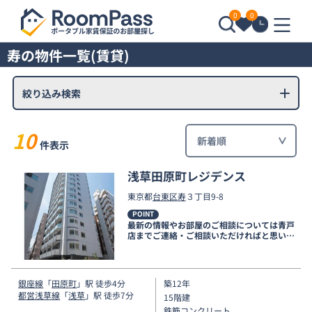
0
0
寿の物件一覧(賃貸)
絞り込み検索
10
件表示
浅草田原町レジデンス
東京都
台東区
寿
３丁目9-8
POINT
最新の情報やお部屋のご相談については青戸
店までご連絡・ご相談いただければと思いま
す。
銀座線
「
田原町
」駅 徒歩4分
築12年
都営浅草線
「
浅草
」駅 徒歩7分
15階建
鉄筋コンクリート