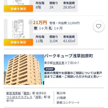
所在階
間取り
専有面積
8階
1K
28.85㎡
詳細を確認
21
万円
管理・共益費 12,000円
敷
1ヶ月
礼
1ヶ月
お気
所在階
間取り
専有面積
11階
1LDK
42.65㎡
詳細を確認
パークキューブ浅草田原町
東京都
台東区
寿
３丁目19-7
POINT
最新の情報やお部屋のご相談については青戸
店までご連絡・ご相談いただければと思いま
す。
都営浅草線
「
蔵前
」駅 徒歩8分
築20年
つくばエクスプレス
「
浅草
」駅 徒
15階建
歩7分
鉄筋コンクリート