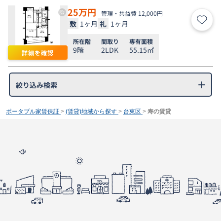
25
万円
管理・共益費 12,000円
敷
1ヶ月
礼
1ヶ月
お気
所在階
間取り
専有面積
9階
2LDK
55.15㎡
詳細を確認
絞り込み検索
ポータブル家賃保証
>
(賃貸)地域から探す
>
台東区
>
寿の賃貸