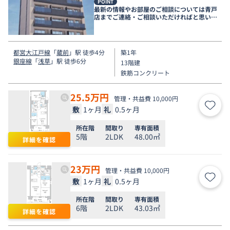
POINT
最新の情報やお部屋のご相談については青戸
店までご連絡・ご相談いただければと思いま
す。
都営大江戸線
「
蔵前
」駅 徒歩4分
築1年
銀座線
「
浅草
」駅 徒歩6分
13階建
鉄筋コンクリート
25.5
万円
管理・共益費 10,000円
敷
1ヶ月
礼
0.5ヶ月
お気
所在階
間取り
専有面積
5階
2LDK
48.00㎡
詳細を確認
23
万円
管理・共益費 10,000円
敷
1ヶ月
礼
0.5ヶ月
お気
所在階
間取り
専有面積
6階
2LDK
43.03㎡
詳細を確認