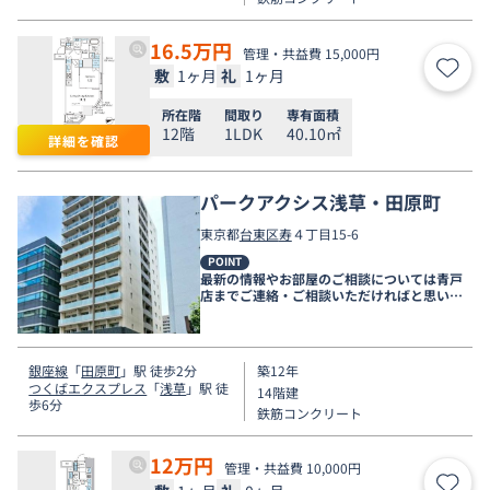
16.5
万円
管理・共益費 15,000円
敷
1ヶ月
礼
1ヶ月
お気
所在階
間取り
専有面積
12階
1LDK
40.10㎡
詳細を確認
パークアクシス浅草・田原町
東京都
台東区
寿
４丁目15-6
POINT
最新の情報やお部屋のご相談については青戸
店までご連絡・ご相談いただければと思いま
す。
銀座線
「
田原町
」駅 徒歩2分
築12年
つくばエクスプレス
「
浅草
」駅 徒
14階建
歩6分
鉄筋コンクリート
12
万円
管理・共益費 10,000円