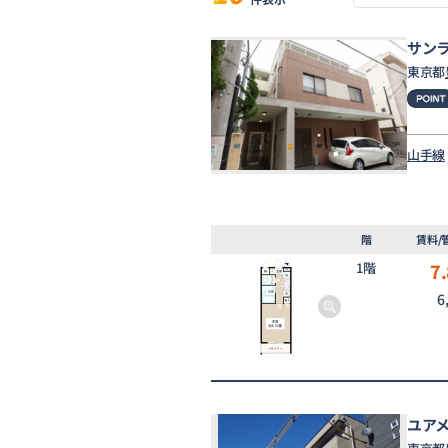
サン
東京都
山手線
階
賃料/
1階
7.
6
ユア