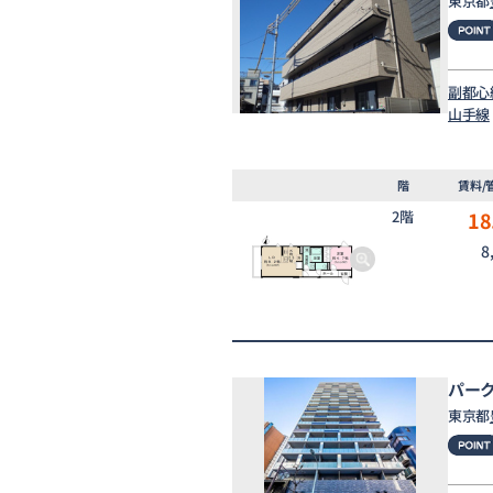
東京都
副都心
山手線
階
賃料/
2階
18
8
パー
東京都