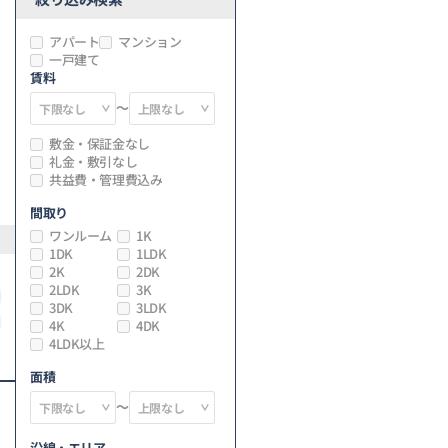
アパート
マンション
一戸建て
賃料
～
敷金・保証金なし
礼金・敷引なし
共益費・管理費込み
間取り
ワンルーム
1K
1DK
1LDK
2K
2DK
2LDK
3K
3DK
3LDK
4K
4DK
4LDK以上
面積
～
沿線・エリア