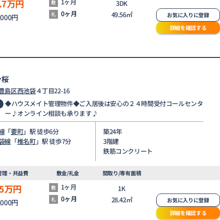
.7
万円
1ヶ月
敷
3DK
0ヶ月
49.56㎡
礼
お気に入りに登録
,000円
詳細を確認する
ン桜
豊島区
西池袋
４丁目22-16
◆ハウスメイト管理物件◆ご入居後は安心の２４時間受付コールセンタ
ー♪オンライン相談も承ります♪
線
「
要町
」駅 徒歩6分
築24年
袋線
「
椎名町
」駅 徒歩7分
3階建
鉄筋コンクリート
管理・共益費
敷金/礼金
間取り/専有面積
5
万円
1ヶ月
敷
1K
0ヶ月
28.42㎡
礼
お気に入りに登録
,000円
詳細を確認する