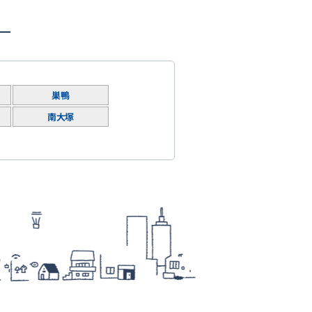
巣鴨
南大塚