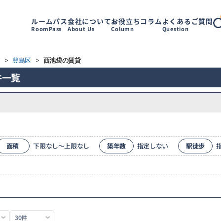
ルームパス
会社について
お役立ちコラム
よくあるご質問
RoomPass
About Us
Column
Question
す
>
豊島区
>
西池袋の賃貸
件一覧
面積
下限なし～上限なし
築年数
指定しない
駅徒歩