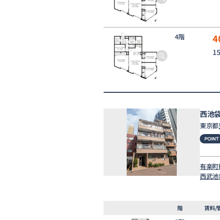
4階
4
1
西池
東京都
有楽町
西武池
階
賃料/