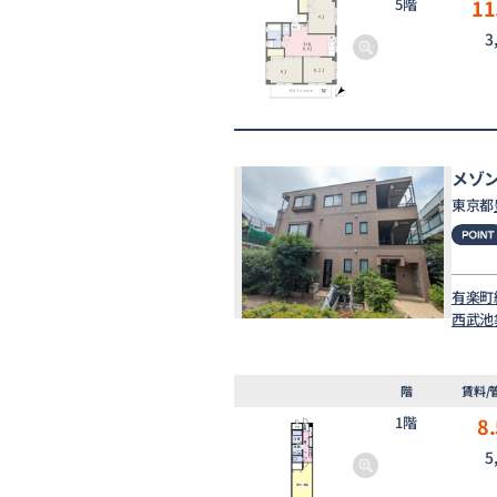
5階
11
3
メゾ
東京都
有楽町
西武池
階
賃料/
1階
8.
5