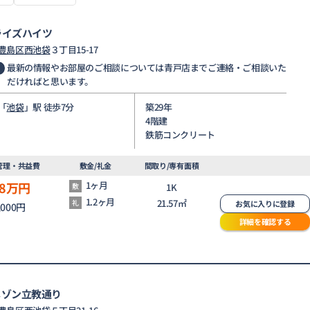
ライズハイツ
豊島区
西池袋
３丁目15-17
最新の情報やお部屋のご相談については青戸店までご連絡・ご相談いた
だければと思います。
「
池袋
」駅 徒歩7分
築29年
4階建
鉄筋コンクリート
管理・共益費
敷金/礼金
間取り/専有面積
8
万円
1ヶ月
敷
1K
1.2ヶ月
21.57㎡
礼
お気に入りに登録
,000円
詳細を確認する
メゾン立教通り