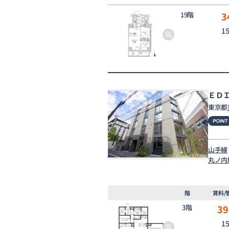
19階
3
1
ＥＤ
東京都
山手線
丸ノ内
階
賃料/
3階
39
1