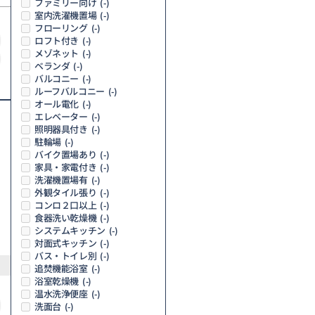
ファミリー向け
(-)
室内洗濯機置場
(-)
フローリング
(-)
ロフト付き
(-)
メゾネット
(-)
ベランダ
(-)
バルコニー
(-)
ルーフバルコニー
(-)
オール電化
(-)
エレベーター
(-)
照明器具付き
(-)
駐輪場
(-)
バイク置場あり
(-)
家具・家電付き
(-)
洗濯機置場有
(-)
外観タイル張り
(-)
コンロ２口以上
(-)
食器洗い乾燥機
(-)
システムキッチン
(-)
対面式キッチン
(-)
バス・トイレ別
(-)
追焚機能浴室
(-)
浴室乾燥機
(-)
温水洗浄便座
(-)
洗面台
(-)