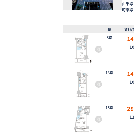
山手線
埼京線
階
賃料/
5階
14
1
13階
14
1
15階
28
1