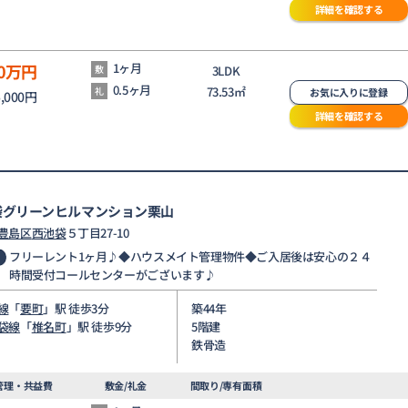
詳細を確認する
0
万円
1ヶ月
敷
3LDK
0.5ヶ月
73.53㎡
礼
お気に入りに登録
5,000円
詳細を確認する
袋グリーンヒルマンション栗山
豊島区
西池袋
５丁目27-10
フリーレント1ヶ月♪◆ハウスメイト管理物件◆ご入居後は安心の２４
時間受付コールセンターがございます♪
線
「
要町
」駅 徒歩3分
築44年
袋線
「
椎名町
」駅 徒歩9分
5階建
鉄骨造
管理・共益費
敷金/礼金
間取り/専有面積