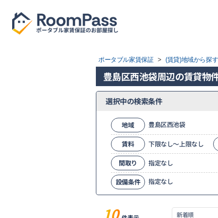
ポータブル家賃保証
>
(賃貸)地域から探
豊島区西池袋周辺の賃貸物
選択中の検索条件
豊島区西池袋
地域
賃料
下限なし～上限なし
間取り
指定なし
指定なし
設備条件
10
件表示