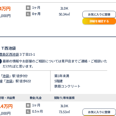
4
万円
1ヶ月
敷
2LDK
0ヶ月
50.34㎡
礼
お気に入りに登録
5,000円
詳細を確認する
ＩＴ西池袋
豊島区
西池袋
３丁目15-1
最新の情報やお部屋のご相談については青戸店までご連絡・ご相談いた
だければと思います。
「
池袋
」駅 徒歩9分
築1年未満
線
「
池袋
」駅 徒歩6分
5階建
鉄筋コンクリート
管理・共益費
敷金/礼金
間取り/専有面積
.4
万円
1ヶ月
敷
3LDK
0.5ヶ月
73.53㎡
礼
お気に入りに登録
5,000円