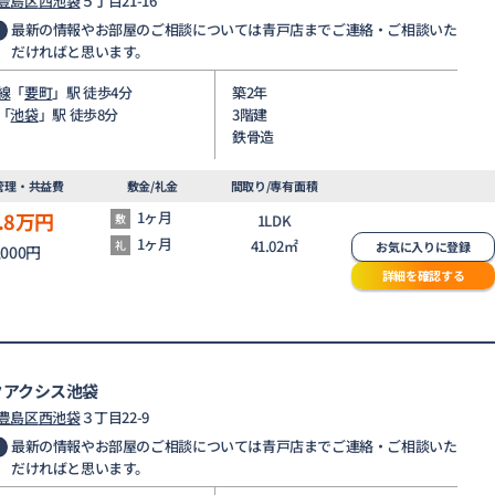
豊島区
西池袋
５丁目21-16
最新の情報やお部屋のご相談については青戸店までご連絡・ご相談いた
だければと思います。
線
「
要町
」駅 徒歩4分
築2年
「
池袋
」駅 徒歩8分
3階建
鉄骨造
管理・共益費
敷金/礼金
間取り/専有面積
.8
万円
1ヶ月
敷
1LDK
1ヶ月
41.02㎡
礼
お気に入りに登録
,000円
詳細を確認する
クアクシス池袋
豊島区
西池袋
３丁目22-9
最新の情報やお部屋のご相談については青戸店までご連絡・ご相談いた
だければと思います。