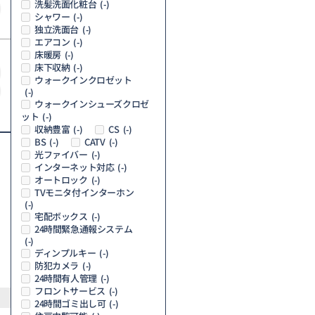
洗髪洗面化粧台
(-)
シャワー
(-)
独立洗面台
(-)
エアコン
(-)
床暖房
(-)
床下収納
(-)
ウォークインクロゼット
(-)
ウォークインシューズクロゼ
ット
(-)
収納豊富
CS
(-)
(-)
BS
CATV
(-)
(-)
光ファイバー
(-)
インターネット対応
(-)
オートロック
(-)
TVモニタ付インターホン
(-)
宅配ボックス
(-)
24時間緊急通報システム
(-)
ディンプルキー
(-)
防犯カメラ
(-)
24時間有人管理
(-)
フロントサービス
(-)
24時間ゴミ出し可
(-)