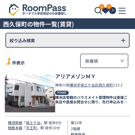
0
0
西久保町の物件一覧(賃貸)
絞り込み検索
1
件表示
アリアメゾンＭＹ
神奈川県
横浜市保土ケ谷区
西久保町
123-2
POINT
横浜店管轄のハウスメイト管理物件は直接ご
来店や直接お問合せに限り、先行申込みを受
け付けております！
横須賀線
「
保土ケ谷
」駅 徒歩8分
築10年
相鉄本線
「
天王町
」駅 徒歩10分
2階建
軽量鉄骨