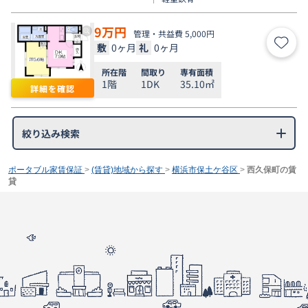
9
万円
管理・共益費 5,000円
敷
0ヶ月
礼
0ヶ月
お気
所在階
間取り
専有面積
1階
1DK
35.10㎡
詳細を確認
絞り込み検索
ポータブル家賃保証
>
(賃貸)地域から探す
>
横浜市保土ケ谷区
>
西久保町の賃
貸