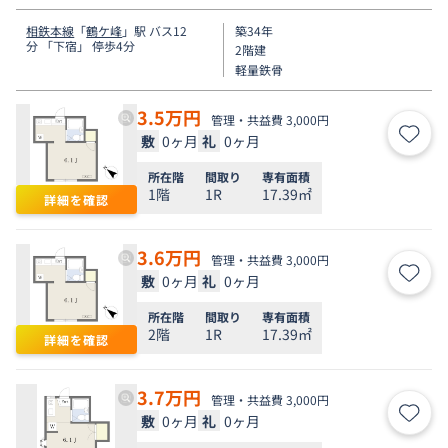
相鉄本線
「
鶴ケ峰
」駅 バス12
築34年
分 「下宿」 停歩4分
2階建
軽量鉄骨
3.5
万円
管理・共益費 3,000円
敷
0ヶ月
礼
0ヶ月
お気
所在階
間取り
専有面積
1階
1R
17.39㎡
詳細を確認
3.6
万円
管理・共益費 3,000円
敷
0ヶ月
礼
0ヶ月
お気
所在階
間取り
専有面積
2階
1R
17.39㎡
詳細を確認
3.7
万円
管理・共益費 3,000円
敷
0ヶ月
礼
0ヶ月
お気