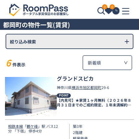
0
0
都岡町の物件一覧(賃貸)
絞り込み検索
6
件表示
グランドスピカ
神奈川県
横浜市旭区
都岡町
29-6
POINT
【内見可】★家賃１ヶ月無料（２０２６年８
月３１日までのご成約限定、１年未満解約時
違約金有）★
相鉄本線
「
鶴ケ峰
」駅 バス12
築3年
分 「下宿」 停歩4分
2階建
軽量鉄骨