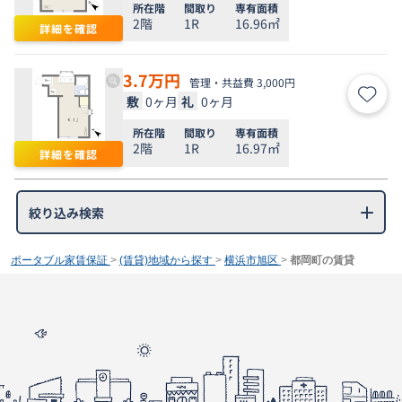
所在階
間取り
専有面積
2階
1R
16.96㎡
詳細を確認
3.7
万円
管理・共益費 3,000円
敷
0ヶ月
礼
0ヶ月
お気
所在階
間取り
専有面積
2階
1R
16.97㎡
詳細を確認
絞り込み検索
ポータブル家賃保証
>
(賃貸)地域から探す
>
横浜市旭区
>
都岡町の賃貸