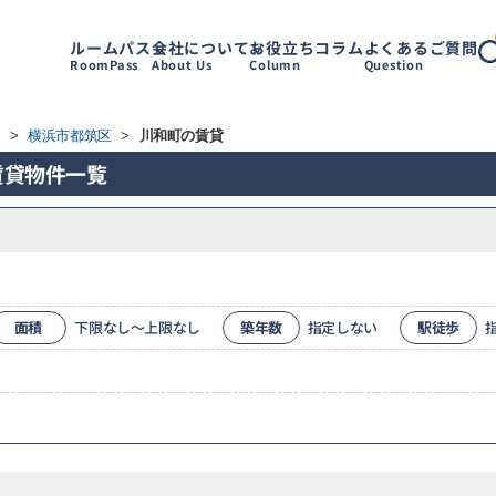
ルームパス
会社について
お役立ちコラム
よくあるご質問
RoomPass
About Us
Column
Question
す
>
横浜市都筑区
>
川和町の賃貸
賃貸物件一覧
面積
下限なし～上限なし
築年数
指定しない
駅徒歩