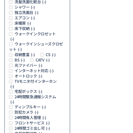
洗髪洗面化粧台
(-)
シャワー
(-)
独立洗面台
(-)
エアコン
(-)
床暖房
(-)
床下収納
(-)
ウォークインクロゼット
(-)
ウォークインシューズクロゼ
ット
(-)
収納豊富
CS
(-)
(-)
BS
CATV
(-)
(-)
光ファイバー
(-)
インターネット対応
(-)
オートロック
(-)
TVモニタ付インターホン
(-)
宅配ボックス
(-)
24時間緊急通報システム
(-)
ディンプルキー
(-)
防犯カメラ
(-)
24時間有人管理
(-)
フロントサービス
(-)
24時間ゴミ出し可
(-)