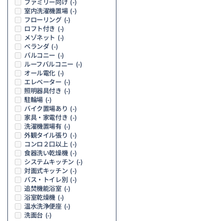
ファミリー向け
(-)
室内洗濯機置場
(-)
フローリング
(-)
ロフト付き
(-)
メゾネット
(-)
ベランダ
(-)
バルコニー
(-)
ルーフバルコニー
(-)
オール電化
(-)
エレベーター
(-)
照明器具付き
(-)
駐輪場
(-)
バイク置場あり
(-)
家具・家電付き
(-)
洗濯機置場有
(-)
外観タイル張り
(-)
コンロ２口以上
(-)
食器洗い乾燥機
(-)
システムキッチン
(-)
対面式キッチン
(-)
バス・トイレ別
(-)
追焚機能浴室
(-)
浴室乾燥機
(-)
温水洗浄便座
(-)
洗面台
(-)