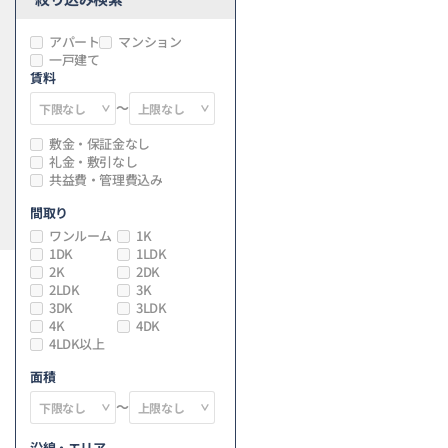
アパート
マンション
一戸建て
賃料
～
敷金・保証金なし
礼金・敷引なし
共益費・管理費込み
間取り
ワンルーム
1K
1DK
1LDK
2K
2DK
2LDK
3K
3DK
3LDK
4K
4DK
4LDK以上
面積
～
沿線・エリア