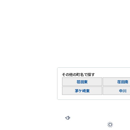
その他の町名で探す
荏田東
荏田南
茅ケ崎東
中川