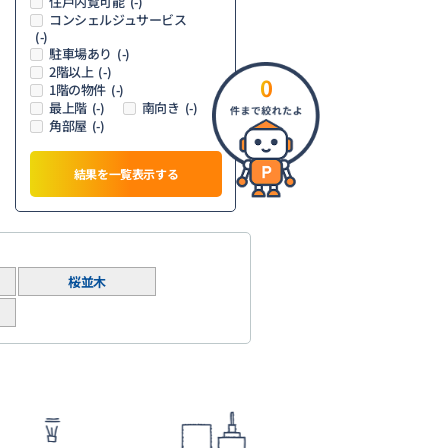
住戸内覧可能
(-)
コンシェルジュサービス
(-)
駐車場あり
(-)
2階以上
(-)
0
1階の物件
(-)
最上階
南向き
(-)
(-)
角部屋
(-)
結果を一覧表示する
桜並木