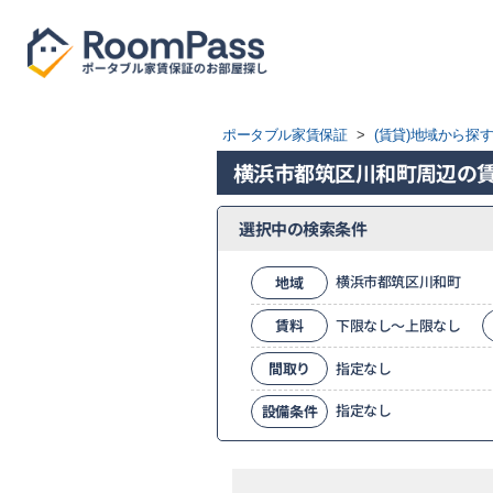
ポータブル家賃保証
>
(賃貸)地域から探
横浜市都筑区川和町周辺の
選択中の検索条件
横浜市都筑区川和町
地域
賃料
下限なし～上限なし
間取り
指定なし
指定なし
設備条件