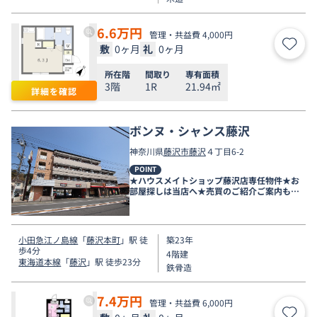
6.6
万円
管理・共益費 4,000円
敷
0ヶ月
礼
0ヶ月
お気
所在階
間取り
専有面積
3階
1R
21.94㎡
詳細を確認
ボンヌ・シャンス藤沢
神奈川県
藤沢市
藤沢
４丁目6-2
POINT
★ハウスメイトショップ藤沢店専任物件★お
部屋探しは当店へ★売買のご紹介ご案内も可
能です★
小田急江ノ島線
「
藤沢本町
」駅 徒
築23年
歩4分
4階建
東海道本線
「
藤沢
」駅 徒歩23分
鉄骨造
7.4
万円
管理・共益費 6,000円