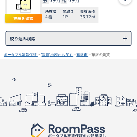
敷
0ヶ月
礼
0ヶ月
お気
所在階
間取り
専有面積
4階
1R
36.72㎡
詳細を確認
絞り込み検索
ポータブル家賃保証
>
(賃貸)地域から探す
>
藤沢市
>
藤沢の賃貸