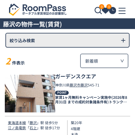
0
0
藤沢の物件一覧(賃貸)
絞り込み検索
2
件表示
ガーデンスクエア
神奈川県
藤沢市
藤沢
545-71
POINT
家賃1ヶ月無料キャンペーン実施中(2026年8
月31日 までの成約対象諸条件有)トランクル
ーム付き♪
東海道本線
「
藤沢
」駅 徒歩5分
築20年
江ノ島電鉄
「
石上
」駅 徒歩17分
4階建
木造