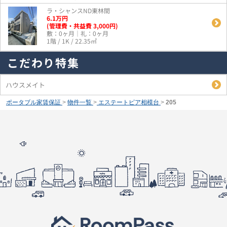
ラ・シャンスND東林間
6.1
万
円
(管理費・共益費 3,000円)
敷：0ヶ月｜礼：0ヶ月
1階 / 1K / 22.35㎡
こだわり特集
ハウスメイト
ポータブル家賃保証
>
物件一覧
>
エステートピア相模台
>
205