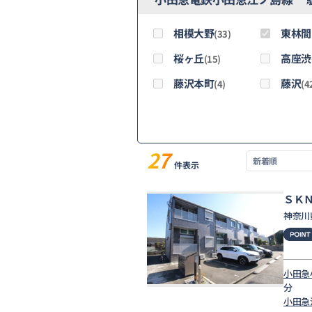
相模大野
東林間
(33)
桜ヶ丘
高座渋
(15)
藤沢本町
藤沢
(4)
(4
27
件表示
ＳＫ
神奈川
小田急
分
小田急