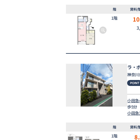
階
賃料/
1階
10
3
ラ・
神奈川
小田急
歩5分
小田急
階
賃料/
1階
8.