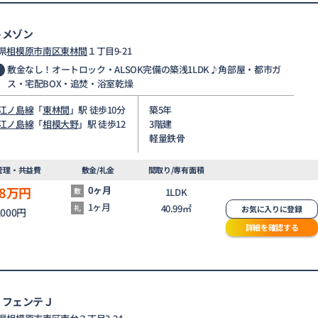
トメゾン
県
相模原市南区
東林間
１丁目9-21
敷金なし！オートロック・ALSOK完備の築浅1LDK♪角部屋・都市ガ
ス・宅配BOX・追焚・浴室乾燥
江ノ島線
「
東林間
」駅 徒歩10分
築5年
江ノ島線
「
相模大野
」駅 徒歩12
3階建
軽量鉄骨
管理・共益費
敷金/礼金
間取り/専有面積
8
万円
0ヶ月
敷
1LDK
1ヶ月
40.99㎡
礼
お気に入りに登録
,000円
詳細を確認する
 フェンテＪ