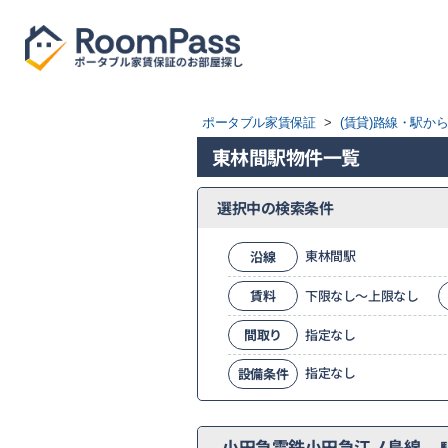
ポータブル家賃保証
>
(賃貸)路線・駅か
東林間駅物件一覧
選択中の検索条件
東林間駅
沿線
賃料
下限なし～上限なし
間取り
指定なし
指定なし
設備条件
小田急電鉄小田急江ノ島線
駅