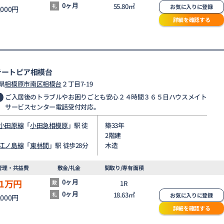
0ヶ月
55.80㎡
礼
お気に入りに登録
,000円
詳細を確認する
テートピア相模台
県
相模原市南区
相模台
２丁目7-19
ご入居後のトラブルやお困りごとも安心２４時間３６５日ハウスメイト
サービスセンター電話受付対応。
小田原線
「
小田急相模原
」駅 徒
築33年
2階建
江ノ島線
「
東林間
」駅 徒歩28分
木造
管理・共益費
敷金/礼金
間取り/専有面積
1
万円
0ヶ月
敷
1R
0ヶ月
18.63㎡
礼
お気に入りに登録
,000円
詳細を確認する