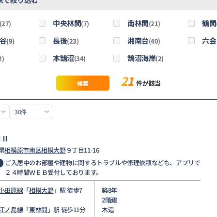
中央林間
南林間
鶴間
(27)
(7)
(21)
谷
長後
湘南台
六会
(9)
(23)
(40)
本鵠沼
鵠沼海岸
2)
(34)
(2)
21
件が該当
検索
ＮⅡ
県
相模原市南区
相模大野
９丁目11-16
ご入居中のお部屋や建物に関するトラブルや修理依頼なども、アプリで
２４時間ＷＥＢ受付しております。
小田原線
「
相模大野
」駅 徒歩7
築8年
2階建
江ノ島線
「
東林間
」駅 徒歩11分
木造