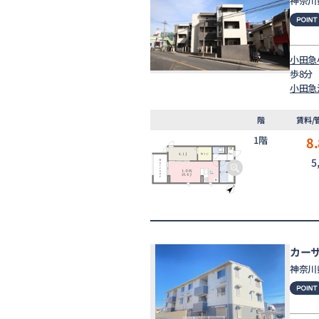
神奈川
小田急
歩8分
小田急
階
賃料/
1階
8.
5
カー
神奈川