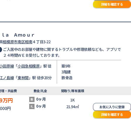
詳細を確認する
ｌｌａ Ａｍｏｕｒ
県
相模原市南区
相南
４丁目3-22
ご入居中のお部屋や建物に関するトラブルや修理依頼なども、アプリで
２４時間ＷＥＢ受付しております。
小田原線
「
小田急相模原
」駅 徒
築9年
3階建
江ノ島線
「
東林間
」駅 徒歩20分
鉄骨造
管理・共益費
敷金/礼金
間取り/専有面積
9
万円
0ヶ月
敷
1K
0ヶ月
21.94㎡
礼
お気に入りに登録
,000円
詳細を確認する