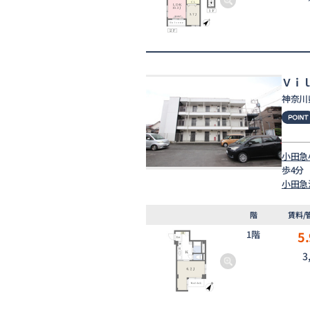
Ｖｉ
神奈川
小田急
歩4分
小田急
階
賃料/
1階
5.
3