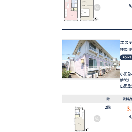
5
エス
神奈川
小田急
歩8分
小田急
階
賃料/
2階
3.
4