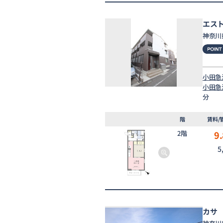
エス
神奈川
小田急
小田急
分
階
賃料/
2階
9.
5
カサ