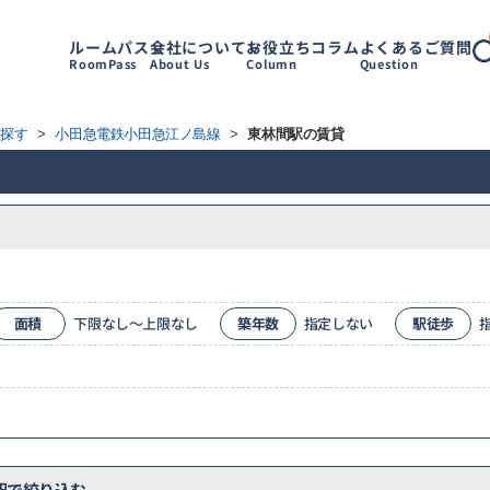
ルームパス
会社について
お役立ちコラム
よくあるご質問
RoomPass
About Us
Column
Question
ら探す
>
小田急電鉄小田急江ノ島線
>
東林間駅の賃貸
面積
下限なし～上限なし
築年数
指定しない
駅徒歩
で絞り込む