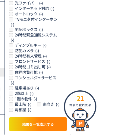
光ファイバー
(-)
インターネット対応
(-)
オートロック
(-)
TVモニタ付インターホン
(-)
宅配ボックス
(-)
24時間緊急通報システム
(-)
ディンプルキー
(-)
防犯カメラ
(-)
24時間有人管理
(-)
フロントサービス
(-)
24時間ゴミ出し可
(-)
住戸内覧可能
(-)
コンシェルジュサービス
(-)
駐車場あり
(-)
2階以上
(-)
21
1階の物件
(-)
最上階
南向き
(-)
(-)
角部屋
(-)
結果を一覧表示する