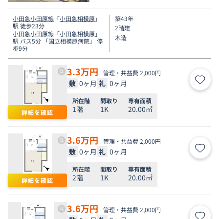
小田急小田原線
「
小田急相模原
」
築43年
駅 徒歩23分
2階建
小田急小田原線
「
小田急相模原
」
木造
駅 バス5分 「国立相模原病院」 停
歩9分
3.3
万円
管理・共益費 2,000円
敷
0ヶ月
礼
0ヶ月
お気
所在階
間取り
専有面積
1階
1K
20.00㎡
詳細を確認
3.6
万円
管理・共益費 2,000円
敷
0ヶ月
礼
0ヶ月
お気
所在階
間取り
専有面積
2階
1K
20.00㎡
詳細を確認
3.6
万円
管理・共益費 2,000円