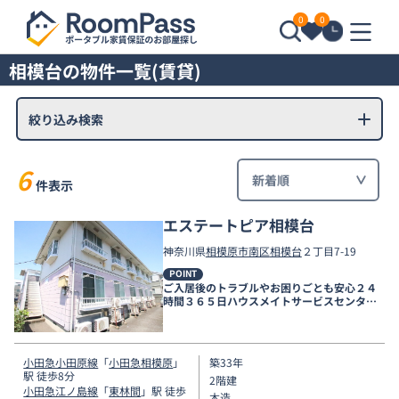
0
0
相模台の物件一覧(賃貸)
絞り込み検索
6
件表示
エステートピア相模台
神奈川県
相模原市南区
相模台
２丁目7-19
POINT
ご入居後のトラブルやお困りごとも安心２４
時間３６５日ハウスメイトサービスセンター
電話受付対応。
小田急小田原線
「
小田急相模原
」
築33年
駅 徒歩8分
2階建
小田急江ノ島線
「
東林間
」駅 徒歩
木造