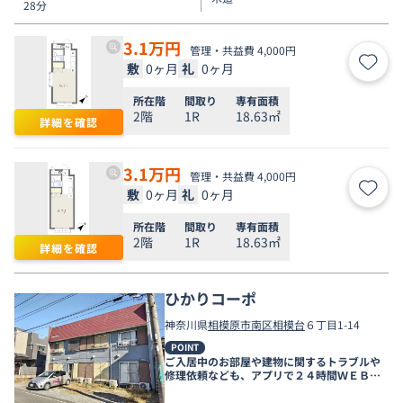
28分
3.1
万円
管理・共益費 4,000円
敷
0ヶ月
礼
0ヶ月
お気
所在階
間取り
専有面積
2階
1R
18.63㎡
詳細を確認
3.1
万円
管理・共益費 4,000円
敷
0ヶ月
礼
0ヶ月
お気
所在階
間取り
専有面積
2階
1R
18.63㎡
詳細を確認
ひかりコーポ
神奈川県
相模原市南区
相模台
６丁目1-14
POINT
ご入居中のお部屋や建物に関するトラブルや
修理依頼なども、アプリで２４時間ＷＥＢ受
付しております。