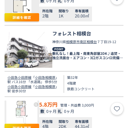
敷
0ヶ月
礼
0ヶ月
お気
所在階
間取り
専有面積
2階
1K
20.00㎡
詳細を確認
フォレスト相模台
神奈川県
相模原市南区
相模台
７丁目19-12
POINT
敷礼なし！最上階・南東角部屋2DK♪追焚・
独立洗面台・エアコン・3口ガスコンロ完備。
都市ガス対応
小田急小田原線
「
小田急相模原
」
築32年
駅 バス16分 「水道路」 停歩5分
4階建
小田急小田原線
「
小田急相模原
」
鉄筋コンクリート
駅 徒歩30分
5.8
万円
管理・共益費 3,000円
敷
0ヶ月
礼
0ヶ月
お気
所在階
間取り
専有面積
4階
2DK
44.31㎡
詳細を確認