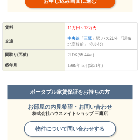
お申し込み画面に進む
賃料
11万円～12万円
中央線
「
三鷹
」駅 バス21分 「調布
交通
北高校前」 停歩4分
間取り(面積)
2LDK(55.44㎡)
築年月
1995年 5月(築31年)
ポータブル家賃保証を
お持ち
の方
お部屋の内見希望・お問い合わせ
株式会社ハウスメイトショップ 三鷹店
物件について問い合わせする