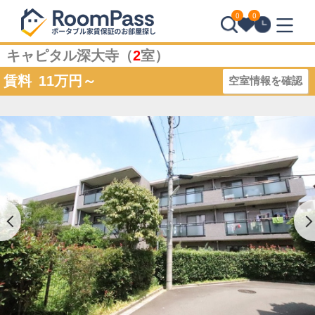
0
0
キャピタル深大寺（
2
室）
賃料
11
万円～
空室情報を確認