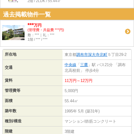
2階 / 2LDK / 55.44㎡
過去掲載物件一覧
***
万円
(管理費・共益費 ***円)
敷：***｜礼：***
1階 / *** / ***
所在地
東京都
調布市
深大寺北町
５丁目29-2
中央線
「
三鷹
」駅 バス21分 「調布
交通
北高校前」 停歩4分
賃料
11万円～12万円
管理費等
5,000円
面積
55.44㎡
築年数
1995年 5月 (築31年)
種別/構造
マンション/鉄筋コンクリート
階建
3階建