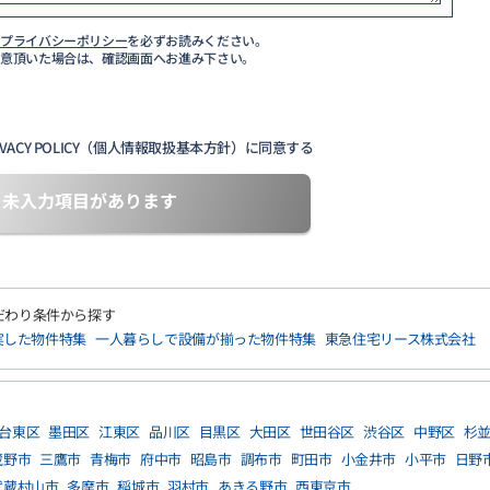
び
プライバシーポリシー
を必ずお読みください。
同意頂いた場合は、確認画面へお進み下さい。
VACY POLICY（個人情報取扱基本方針）に同意する
未入力項目があります
だわり条件から探す
実した物件特集
一人暮らしで設備が揃った物件特集
東急住宅リース株式会社
台東区
墨田区
江東区
品川区
目黒区
大田区
世田谷区
渋谷区
中野区
杉
蔵野市
三鷹市
青梅市
府中市
昭島市
調布市
町田市
小金井市
小平市
日野
武蔵村山市
多摩市
稲城市
羽村市
あきる野市
西東京市