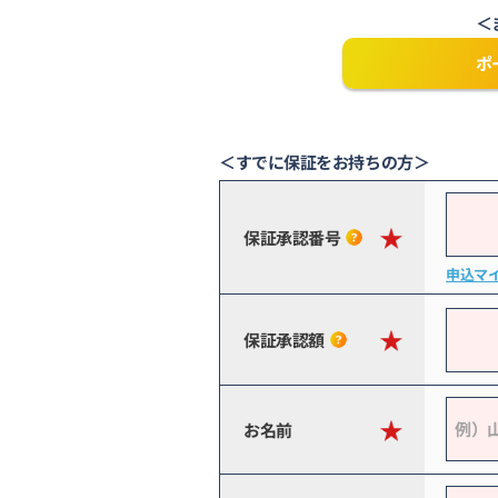
＜
ポ
＜すでに保証をお持ちの方＞
保証承認番号
申込マ
保証承認額
お名前