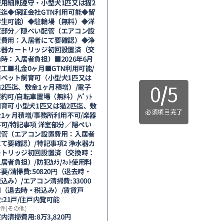
使用細則遵守・小型犬1匹又は猫2
匹迄◆保証会社GTN利用可能◆留
学生可能）◆駐輪場（無料）◆洋
室部分／隠ぺい配管（エアコン設
置費用：入居者にて要確認）◆浄
水器カートリッジ初回設置済（交
時：入居者負担）■2026年6月
工■礼金0ヶ月■GTN利用可能/
■ペット飼育可（小型犬1匹又は
0
/
5
猫2匹迄、敷金1ヶ月積増）/電子
約可/自転車置場（無料）/ﾍﾟｯﾄ
飼育可 小型犬1匹又は猫2匹迄、敷
必須項目完了
金1ヶ月積増/事務所利用不可/楽器
不可/特記事項 洋室部分／隠ぺい
配管（エアコン設置費用：入居者
にて要確認）/特記事項2 浄水器カ
ートリッジ初回設置済（交換時：
居者負担）/防犯ｶﾒﾗ/ﾈｯﾄ使用料
要/清掃費:50820円（退去時・
込み）/エアコン清掃費:33000
円（退去時・税込み）/賃貸戸
:21戸/住戸内覧可能
件(その他)
内清掃費用:8万3,820円