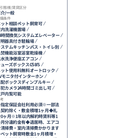
引態様/賃貸区分
介/一般
備条件
ペット相談
ペット飼育可
室内洗濯機置場
24時間換気システム
エレベーター
照明器具付き
駐輪場
システムキッチン
バス・トイレ別
追焚機能浴室
浴室乾燥機
温水洗浄便座
エアコン
シューズボックス
CS
BS
ネット使用料無料
オートロック
TVモニタ付インターホン
宅配ボックス
ディンプルキー
防犯カメラ
24時間ゴミ出し可
住戸内覧可能
考
◆指定保証会社利用必須※一部法
人契約除く・敷金積増1ヶ月◆礼
金0ヶ月※1年以内解約時賃料等1
か月分違約金有◆退居時、エアコ
ン清掃費・室内清掃費かかります
◆ペット飼育時敷金1ヶ月積増・