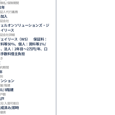
険名/保険期間
/2年
証人代行義務
必加入
証会社
ウェルオンソリューションズ・ジ
ェイリース
証会社詳細
ジェイリース（WS） 保証料：
料等50％、個人：賃料等1％/
月、法人：2年目～2万円/年、口
振手数料借主負担
き
東
約期間
年
別
マンション
屋/階建
01/ 8階建
戸数
1戸
況/入居可能日
完成済み/即時
優賃