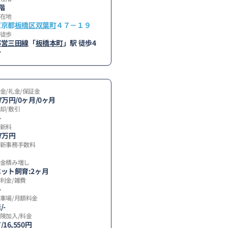
階
在地
東京都
板橋区
双葉町
４７－１９
徒歩
都営三田線
「
板橋本町
」駅 徒歩4
分
金/礼金/保証金
7万円/0ヶ月/0ヶ月
却/敷引
-
新料
7万円
新事務手数料
金積み増し
ット飼育:2ヶ月
利金/雑費
-
車場/月額料金
/-
険加入/料金
/16,550円