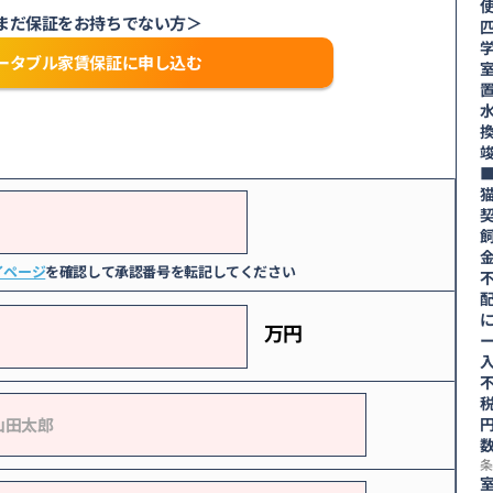
まだ保証をお持ちでない方＞
ータブル家賃保証に申し込む
換
竣
契
イページ
を確認して承認番号を転記してください
万円
入
不
税
数
条
室