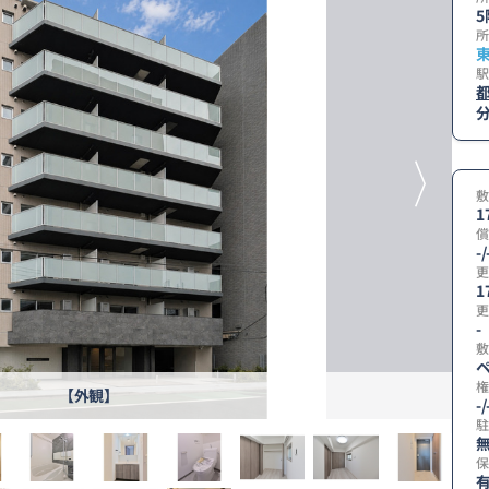
5
所
駅
敷
1
償
-/
更
1
更
-
敷
ペ
権
【外観】
-/
駐
無
保
有