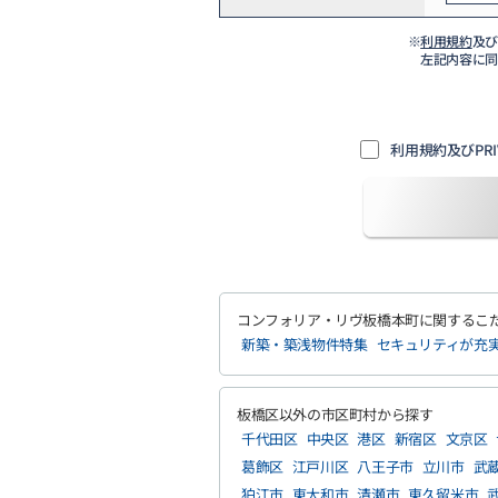
※
利用規約
及
左記内容に
利用規約及びPRI
コンフォリア・リヴ板橋本町に関するこ
新築・築浅物件特集
セキュリティが充
板橋区以外の市区町村から探す
千代田区
中央区
港区
新宿区
文京区
葛飾区
江戸川区
八王子市
立川市
武
狛江市
東大和市
清瀬市
東久留米市