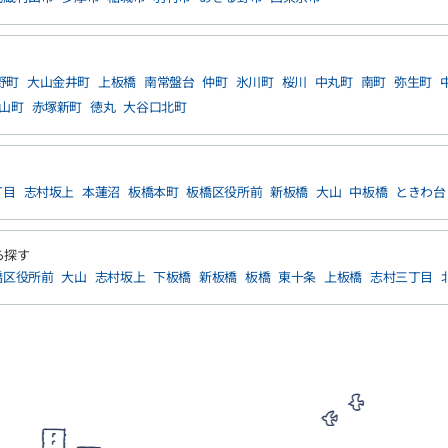
野町
大山金井町
上板橋
南常盤台
仲町
氷川町
桜川
中丸町
南町
弥生町
山町
赤塚新町
徳丸
大谷口北町
丁目
志村坂上
本蓮沼
板橋本町
板橋区役所前
新板橋
大山
中板橋
ときわ台
ら探す
橋区役所前
大山
志村坂上
下板橋
新板橋
板橋
東十条
上板橋
志村三丁目