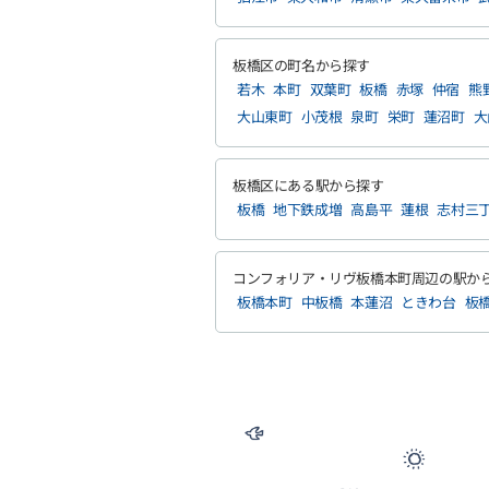
板橋区の町名から探す
若木
本町
双葉町
板橋
赤塚
仲宿
熊
大山東町
小茂根
泉町
栄町
蓮沼町
大
板橋区にある駅から探す
板橋
地下鉄成増
高島平
蓮根
志村三
コンフォリア・リヴ板橋本町周辺の駅か
板橋本町
中板橋
本蓮沼
ときわ台
板