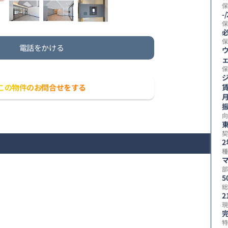
保
-
保
保
電話をかける
保
この物件のお問合せをする
賃
向
契
2
種
部
5
総
2
現
特