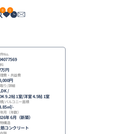
0
1
件No.
04077569
料
7
万円
理費・共益費
0,000円
取り/詳細
LDK /
DK 9.2帖 1室
/
洋室 4.5帖 1室
間
積/バルコニー面積
3.85㎡/-
】
年月（年数）
026年 6月（新築）
物構造
鉄筋コンクリート
在階