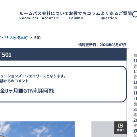
ルームパス
会社について
お役立ちコラム
よくあるご質問
RoomPass
About Us
Column
Question
ア・リヴ板橋本町
>
501
情報更新日：2026年08月07日
501
物
1
賃
1
ューションズ・ジェイリースとなります。
管
店舗からのコメント
1
間
礼金0ヶ月■GTN利用可能
1
L
【
面
取
3
り
築
2
建
所