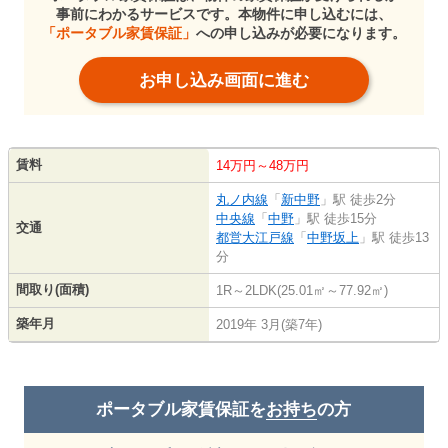
事前にわかるサービスです。本物件に申し込むには、
「ポータブル家賃保証」
への申し込みが必要になります。
お申し込み画面に進む
賃料
14万円～48万円
丸ノ内線
「
新中野
」駅 徒歩2分
中央線
「
中野
」駅 徒歩15分
交通
都営大江戸線
「
中野坂上
」駅 徒歩13
分
間取り(面積)
1R～2LDK(25.01㎡～77.92㎡)
築年月
2019年 3月(築7年)
ポータブル家賃保証を
お持ち
の方