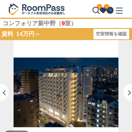
0
0
コンフォリア新中野（
9
室）
賃料
14
万円～
空室情報を確認