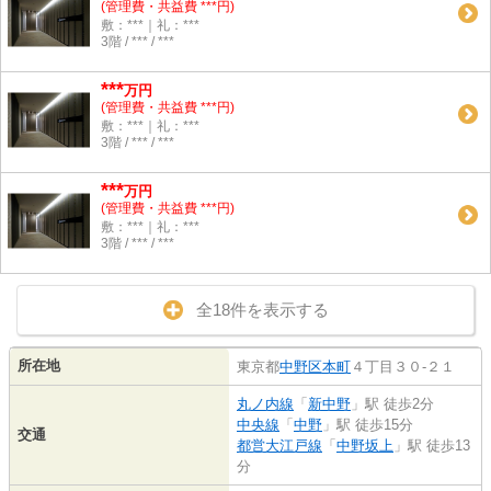
(管理費・共益費 ***円)
敷：***｜礼：***
3階 / *** / ***
***
万円
(管理費・共益費 ***円)
敷：***｜礼：***
3階 / *** / ***
***
万円
(管理費・共益費 ***円)
敷：***｜礼：***
3階 / *** / ***
全18件を表示する
所在地
東京都
中野区
本町
４丁目３０-２１
丸ノ内線
「
新中野
」駅 徒歩2分
中央線
「
中野
」駅 徒歩15分
交通
都営大江戸線
「
中野坂上
」駅 徒歩13
分