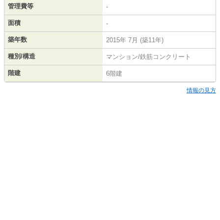
管理費等
-
面積
-
築年数
2015年 7月 (築11年)
種別/構造
マンション/鉄筋コンクリート
階建
6階建
情報の見方