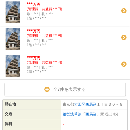
***
万円
(管理費・共益費 ***円)
敷：***｜礼：***
1階 / *** / ***
***
万円
(管理費・共益費 ***円)
敷：***｜礼：***
1階 / *** / ***
***
万円
(管理費・共益費 ***円)
敷：***｜礼：***
2階 / *** / ***
全7件を表示する
所在地
東京都
大田区
西馬込
１丁目３０－８
交通
都営浅草線
「
西馬込
」駅 徒歩4分
賃料
-