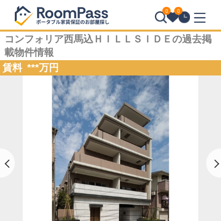
0
0
コンフォリア西馬込ＨＩＬＬＳＩＤＥの過去掲
載物件情報
賃料
***
万円