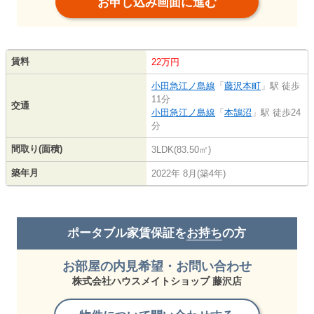
お申し込み画面に進む
賃料
22万円
小田急江ノ島線
「
藤沢本町
」駅 徒歩
11分
交通
小田急江ノ島線
「
本鵠沼
」駅 徒歩24
分
間取り(面積)
3LDK(83.50㎡)
築年月
2022年 8月(築4年)
ポータブル家賃保証を
お持ち
の方
お部屋の内見希望・お問い合わせ
株式会社ハウスメイトショップ 藤沢店