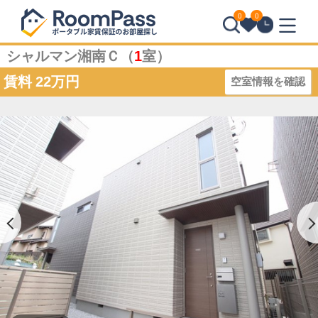
0
0
シャルマン湘南Ｃ（
1
室）
賃料
22万円
空室情報を確認