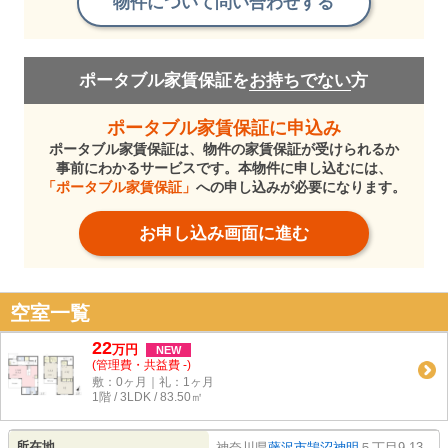
物件について問い合わせする
ポータブル家賃保証を
お持ちでない
方
ポータブル家賃保証に申込み
ポータブル家賃保証は、物件の家賃保証が受けられるか
事前にわかるサービスです。本物件に申し込むには、
「ポータブル家賃保証」
への申し込みが必要になります。
お申し込み画面に進む
空室一覧
22
万
円
NEW
(管理費・共益費 -)
敷：0ヶ月｜礼：1ヶ月
1階 / 3LDK / 83.50㎡
所在地
神奈川県
藤沢市
鵠沼神明
５丁目9-13