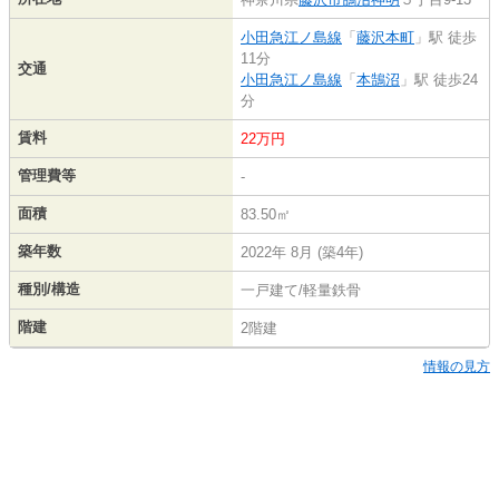
小田急江ノ島線
「
藤沢本町
」駅 徒歩
11分
交通
小田急江ノ島線
「
本鵠沼
」駅 徒歩24
分
賃料
22万円
管理費等
-
面積
83.50㎡
築年数
2022年 8月 (築4年)
種別/構造
一戸建て/軽量鉄骨
階建
2階建
情報の見方