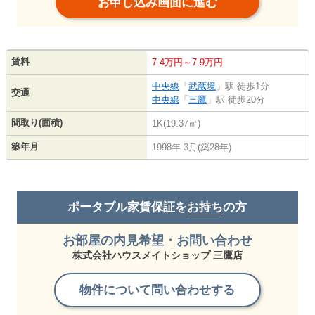
お申し込み画面に進む
賃料
7.4万円～7.9万円
中央線
「
武蔵境
」駅 徒歩1分
交通
中央線
「
三鷹
」駅 徒歩20分
間取り(面積)
1K(19.37㎡)
築年月
1998年 3月(築28年)
ポータブル家賃保証を
お持ち
の方
お部屋の内見希望・お問い合わせ
株式会社ハウスメイトショップ 三鷹店
物件について問い合わせする