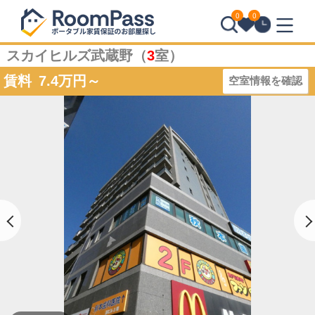
0
0
スカイヒルズ武蔵野（
3
室）
賃料
7.4
万円～
空室情報を確認