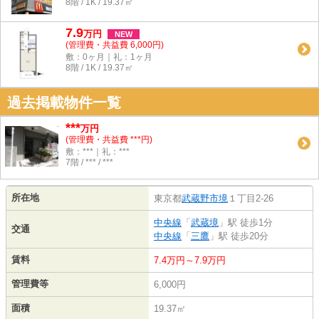
8階 / 1K / 19.37㎡
7.9
万
円
NEW
(管理費・共益費 6,000円)
敷：0ヶ月｜礼：1ヶ月
8階 / 1K / 19.37㎡
過去掲載物件一覧
***
万円
(管理費・共益費 ***円)
敷：***｜礼：***
7階 / *** / ***
所在地
東京都
武蔵野市
境
１丁目2-26
中央線
「
武蔵境
」駅 徒歩1分
交通
中央線
「
三鷹
」駅 徒歩20分
賃料
7.4万円～7.9万円
管理費等
6,000円
面積
19.37㎡