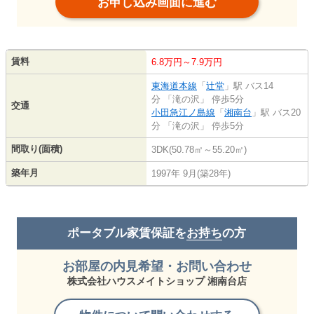
お申し込み画面に進む
賃料
6.8万円～7.9万円
東海道本線
「
辻堂
」駅 バス14
分 「滝の沢」 停歩5分
交通
小田急江ノ島線
「
湘南台
」駅 バス20
分 「滝の沢」 停歩5分
間取り(面積)
3DK(50.78㎡～55.20㎡)
築年月
1997年 9月(築28年)
ポータブル家賃保証を
お持ち
の方
お部屋の内見希望・お問い合わせ
株式会社ハウスメイトショップ 湘南台店