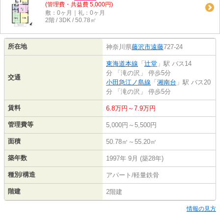
(管理費・共益費 5,000円)
敷：0ヶ月｜礼：0ヶ月
2階 / 3DK / 50.78㎡
所在地
神奈川県
藤沢市
遠藤
727-24
東海道本線
「
辻堂
」駅 バス14
分 「滝の沢」 停歩5分
交通
小田急江ノ島線
「
湘南台
」駅 バス20
分 「滝の沢」 停歩5分
賃料
6.8万円～7.9万円
管理費等
5,000円～5,500円
面積
50.78㎡～55.20㎡
築年数
1997年 9月 (築28年)
種別/構造
アパート/軽量鉄骨
階建
2階建
情報の見方