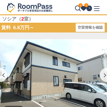
0
0
ソシア（
2
室）
賃料
6.8
万円～
空室情報を確認