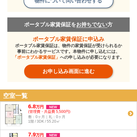
物件について問い合わせする
ポータブル家賃保証を
お持ちでない
方
ポータブル家賃保証に申込み
ポータブル家賃保証は、物件の家賃保証が受けられるか
事前にわかるサービスです。本物件に申し込むには、
「ポータブル家賃保証」
への申し込みが必要になります。
お申し込み画面に進む
空室一覧
6.8
万
円
NEW
(管理費・共益費 5,500円)
敷：0ヶ月｜礼：0ヶ月
1階 / 3DK / 55.20㎡
7.9
万
円
NEW