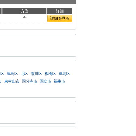
方位
詳細
***
詳細を見る
並区
豊島区
北区
荒川区
板橋区
練馬区
市
東村山市
国分寺市
国立市
福生市