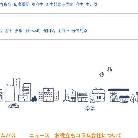
白糸台
多磨霊園
東府中
府中競馬正門前
府中
中河原
台
府中
多磨
府中本町
飛田給
北府中
分倍河原
ームパス
ニュース
お役立ちコラム
会社について