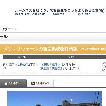
ルームパス
会社について
お役立ちコラム
よくあるご質問
RoomPass
About Us
Column
Question
ンリヴェール
ール
メゾンリヴェール
の過去掲載物件情報
現況の確認はお気軽
所在地
交通
築
東京都
府中市
若松町
２丁目4-
京王線
「
東府中
」駅 徒歩8分
2
29
京王線
「
多磨霊園
」駅 徒歩13分
軽
物件情報
物件動画