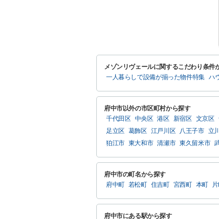
メゾンリヴェールに関するこだわり条件
一人暮らしで設備が揃った物件特集
ハ
府中市以外の市区町村から探す
千代田区
中央区
港区
新宿区
文京区
足立区
葛飾区
江戸川区
八王子市
立
狛江市
東大和市
清瀬市
東久留米市
府中市の町名から探す
府中町
若松町
住吉町
宮西町
本町
片
府中市にある駅から探す