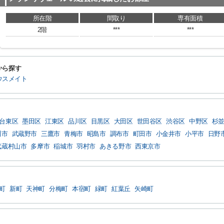
所在階
間取り
専有面積
2階
***
***
から探す
ウスメイト
台東区
墨田区
江東区
品川区
目黒区
大田区
世田谷区
渋谷区
中野区
杉
川市
武蔵野市
三鷹市
青梅市
昭島市
調布市
町田市
小金井市
小平市
日野
武蔵村山市
多摩市
稲城市
羽村市
あきる野市
西東京市
町
新町
天神町
分梅町
本宿町
緑町
紅葉丘
矢崎町