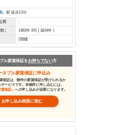
園
」駅 徒歩13分
益費
-
年数）
1992年 8月 ( 築34年 )
2階建
ブル家賃保証を
お持ちでない
方
ータブル家賃保証に申込み
賃保証は、物件の家賃保証が受けられるか
るサービスです。本物件に申し込むには、
家賃保証」
への申し込みが必要になります。
お申し込み画面に進む