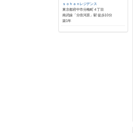
ｓｏｈａｎレジデンス
東京都府中市分梅町４丁目
南武線「分倍河原」駅 徒歩10分
築1年