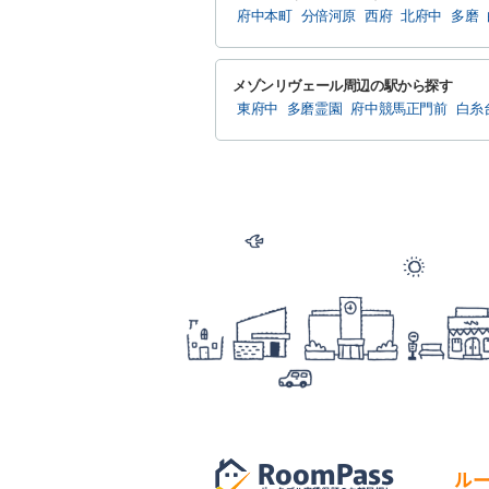
府中本町
分倍河原
西府
北府中
多磨
メゾンリヴェール周辺の駅から探す
東府中
多磨霊園
府中競馬正門前
白糸
RoomPass
ル