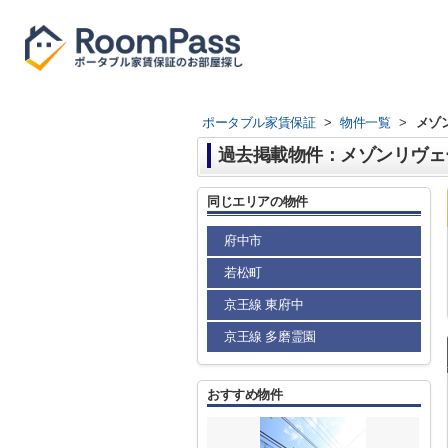
ポータブル家賃保証
>
物件一覧
>
メゾ
過去掲載物件：メゾンリヴェ
同じエリアの物件
府中市
若松町
京王線 東府中
京王線 多磨霊園
おすすめ物件