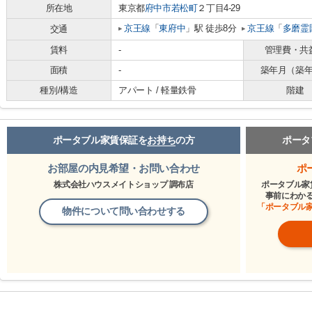
所在地
東京都
府中市
若松町
２丁目4-29
京王線
「
東府中
」駅 徒歩8分
京王線
「
多磨霊
交通
賃料
-
管理費・共
面積
-
築年月（築
種別/構造
アパート / 軽量鉄骨
階建
ポータブル家賃保証を
お持ち
の方
ポータ
お部屋の内見希望・お問い合わせ
ポ
株式会社ハウスメイトショップ 調布店
ポータブル家
事前にわか
「ポータブル
物件について問い合わせする