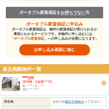
ポータブル家賃保証を
お持ちでない
方
ポータブル家賃保証に申込み
ポータブル家賃保証は、物件の家賃保証が受けられるか
事前にわかるサービスです。本物件に申し込むには、
「ポータブル家賃保証」
への申し込みが必要になります。
お申し込み画面に進む
過去掲載物件一覧
***
万円
(管理費・共益費 ***円)
敷：***｜礼：***
3階 / *** / ***
所在地
神奈川県
藤沢市
湘南台
４丁目19-1