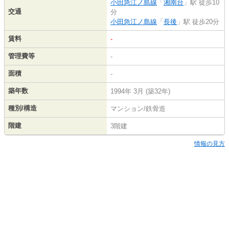
小田急江ノ島線
「
湘南台
」駅 徒歩10
交通
分
小田急江ノ島線
「
長後
」駅 徒歩20分
賃料
-
管理費等
-
面積
-
築年数
1994年 3月 (築32年)
種別/構造
マンション/鉄骨造
階建
3階建
情報の見方