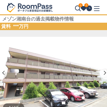
0
0
メゾン湘南台の過去掲載物件情報
賃料
***
万円