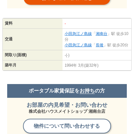
賃料
-
小田急江ノ島線
「
湘南台
」駅 徒歩10
交通
分
小田急江ノ島線
「
長後
」駅 徒歩20分
間取り(面積)
-(-)
築年月
1994年 3月(築32年)
ポータブル家賃保証を
お持ち
の方
お部屋の内見希望・お問い合わせ
株式会社ハウスメイトショップ 湘南台店
物件について問い合わせする