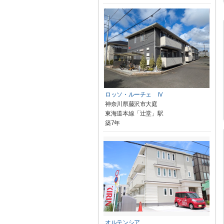
ロッソ・ルーチェ Ⅳ
神奈川県藤沢市大庭
東海道本線「辻堂」駅
築7年
オルテンシア