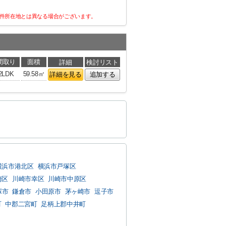
件所在地とは異なる場合がございます。
間取り
面積
詳細
検討リスト
2LDK
59.58㎡
詳細を見る
追加する
横浜市港北区
横浜市戸塚区
崎区
川崎市幸区
川崎市中原区
塚市
鎌倉市
小田原市
茅ヶ崎市
逗子市
町
中郡二宮町
足柄上郡中井町