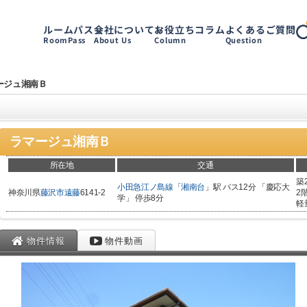
ルームパス
会社について
お役立ちコラム
よくあるご質問
RoomPass
About Us
Column
Question
ージュ湘南Ｂ
ラマージュ湘南Ｂ
所在地
交通
築
小田急江ノ島線
「
湘南台
」駅 バス12分 「慶応大
神奈川県
藤沢市
遠藤
6141-2
2
学」 停歩8分
軽
物件情報
物件動画