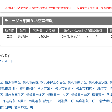
※地図上に表示される物件の位置は付近住所に所在することを表すものであり、実際の物
ラマージュ湘南Ｂ
の空室情報
所在階
賃料
管理費・共益費
敷金/礼金/保証金/償却/敷引
2階
8.5万円
5,500円
/
/
/
/
0ヶ月
0ヶ月
-
-
-
から探す
ウスメイト
区
横浜市中区
横浜市南区
横浜市保土ケ谷区
横浜市磯子区
横浜市金沢区
横浜市瀬谷区
横浜市栄区
横浜市泉区
横浜市青葉区
横浜市都筑区
川崎市川
区
川崎市麻生区
相模原市緑区
相模原市中央区
相模原市南区
横須賀市
平
市
海老名市
座間市
南足柄市
綾瀬市
三浦郡葉山町
高座郡寒川町
中郡大磯
郡開成町
愛甲郡愛川町