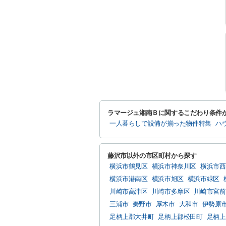
ラマージュ湘南Ｂに関するこだわり条件
一人暮らしで設備が揃った物件特集
ハ
藤沢市以外の市区町村から探す
横浜市鶴見区
横浜市神奈川区
横浜市西
横浜市港南区
横浜市旭区
横浜市緑区
川崎市高津区
川崎市多摩区
川崎市宮前
三浦市
秦野市
厚木市
大和市
伊勢原
足柄上郡大井町
足柄上郡松田町
足柄上