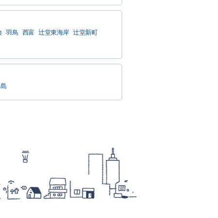
台
羽鳥
西富
辻堂東海岸
辻堂新町
の島