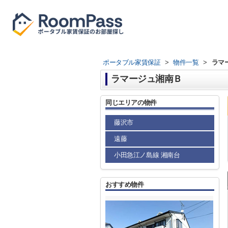
ポータブル家賃保証
>
物件一覧
>
ラマ
ラマージュ湘南Ｂ
同じエリアの物件
藤沢市
遠藤
小田急江ノ島線 湘南台
おすすめ物件