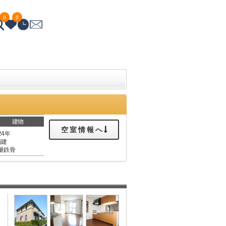
0
0
建物
空室情報へ
24年
階建
量鉄骨