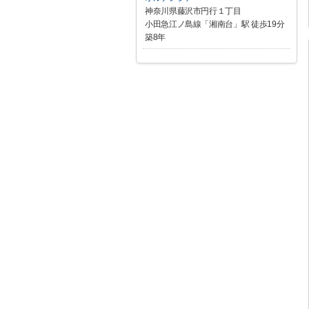
神奈川県藤沢市円行１丁目
小田急江ノ島線「湘南台」駅 徒歩19分
築8年