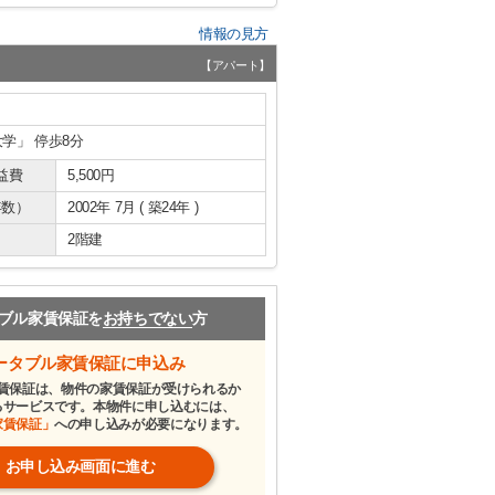
情報の見方
【アパート】
大学」 停歩8分
益費
5,500円
年数）
2002年 7月 ( 築24年 )
2階建
ブル家賃保証を
お持ちでない
方
ータブル家賃保証に申込み
賃保証は、物件の家賃保証が受けられるか
るサービスです。本物件に申し込むには、
家賃保証」
への申し込みが必要になります。
お申し込み画面に進む