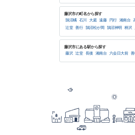
藤沢市の町名から探す
鵠沼橘
石川
大庭
遠藤
円行
湘南台
辻堂
善行
鵠沼松が岡
鵠沼神明
柄沢
藤沢市にある駅から探す
藤沢
辻堂
長後
湘南台
六会日大前
善