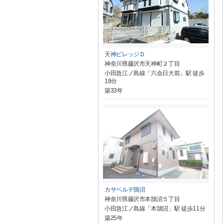
天神ビレッジＤ
神奈川県藤沢市天神町２丁目
小田急江ノ島線「六会日大前」駅 徒歩
18分
築33年
カサベルテ鵠沼
神奈川県藤沢市本鵠沼５丁目
小田急江ノ島線「本鵠沼」駅 徒歩11分
築25年