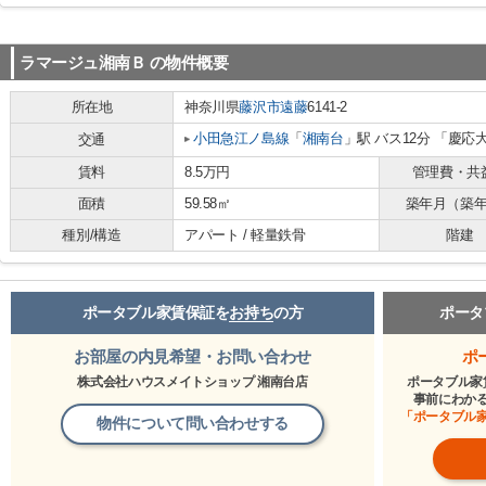
ラマージュ湘南Ｂ
の物件概要
所在地
神奈川県
藤沢市
遠藤
6141-2
小田急江ノ島線
「
湘南台
」駅 バス12分 「慶応
交通
賃料
8.5万円
管理費・共
面積
59.58㎡
築年月（築
種別/構造
アパート / 軽量鉄骨
階建
ポータブル家賃保証を
お持ち
の方
ポータ
お部屋の内見希望・お問い合わせ
ポ
株式会社ハウスメイトショップ 湘南台店
ポータブル家
事前にわか
「ポータブル
物件について問い合わせする