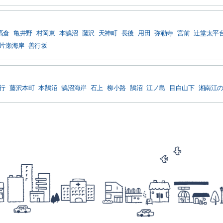
高倉
亀井野
村岡東
本鵠沼
藤沢
天神町
長後
用田
弥勒寺
宮前
辻堂太平
片瀬海岸
善行坂
行
藤沢本町
本鵠沼
鵠沼海岸
石上
柳小路
鵠沼
江ノ島
目白山下
湘南江