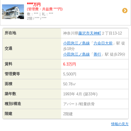
***
万円
(管理費・共益費 ***円)
敷：***｜礼：***
2階 / *** / ***
所在地
神奈川県
藤沢市
天神町
２丁目13-12
小田急江ノ島線
「
六会日大前
」駅 徒
交通
歩18分
小田急江ノ島線
「
善行
」駅 徒歩29分
賃料
6.3万円
管理費等
5,500円
面積
50.78㎡
築年数
1993年 4月 (築33年)
種別/構造
アパート/軽量鉄骨
階建
2階建
情報の見方