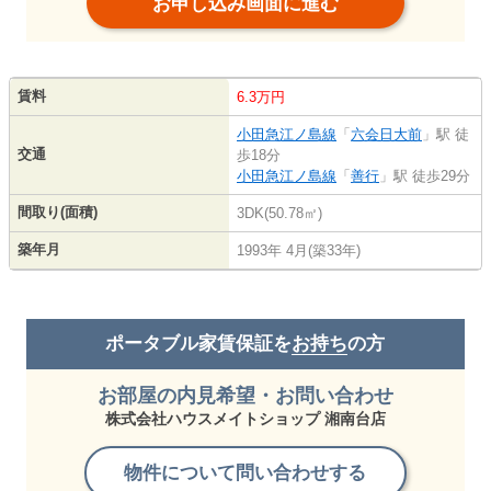
お申し込み画面に進む
賃料
6.3万円
小田急江ノ島線
「
六会日大前
」駅 徒
交通
歩18分
小田急江ノ島線
「
善行
」駅 徒歩29分
間取り(面積)
3DK(50.78㎡)
築年月
1993年 4月(築33年)
ポータブル家賃保証を
お持ち
の方
お部屋の内見希望・お問い合わせ
株式会社ハウスメイトショップ 湘南台店
物件について問い合わせする