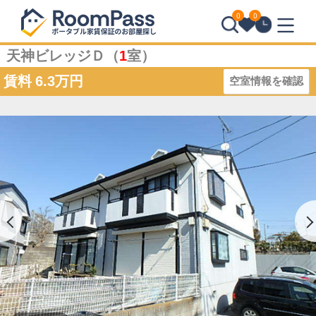
0
0
天神ビレッジＤ（
1
室）
賃料
6.3万円
空室情報を確認