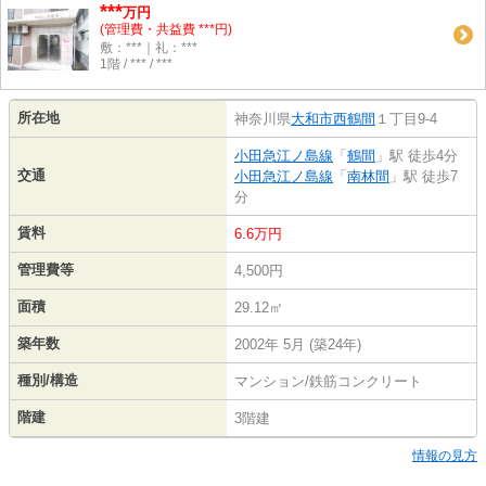
***
万円
(管理費・共益費 ***円)
敷：***｜礼：***
1階 / *** / ***
所在地
神奈川県
大和市
西鶴間
１丁目9-4
小田急江ノ島線
「
鶴間
」駅 徒歩4分
交通
小田急江ノ島線
「
南林間
」駅 徒歩7
分
賃料
6.6万円
管理費等
4,500円
面積
29.12㎡
築年数
2002年 5月 (築24年)
種別/構造
マンション/鉄筋コンクリート
階建
3階建
情報の見方