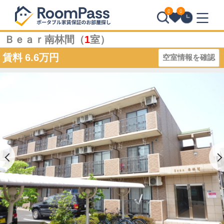
0
0
Ｂｅａｒ南林間（
1
室）
賃料
6.6万円
空室情報を確認